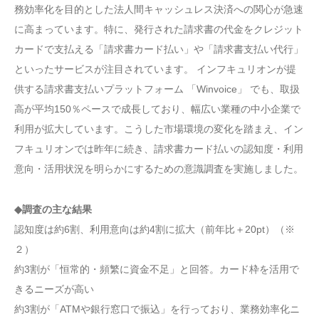
務効率化を目的とした法人間キャッシュレス決済への関心が急速
に高まっています。特に、発行された請求書の代金をクレジット
カードで支払える「請求書カード払い」や「請求書支払い代行」
といったサービスが注目されています。 インフキュリオンが提
供する請求書支払いプラットフォーム 「Winvoice」 でも、取扱
高が平均150％ペースで成長しており、幅広い業種の中小企業で
利用が拡大しています。こうした市場環境の変化を踏まえ、イン
フキュリオンでは昨年に続き、請求書カード払いの認知度・利用
意向・活用状況を明らかにするための意識調査を実施しました。
◆調査の主な結果
認知度は約6割、利用意向は約4割に拡大（前年比＋20pt）（※
２）
約3割が「恒常的・頻繁に資金不足」と回答。カード枠を活用で
きるニーズが高い
約3割が「ATMや銀行窓口で振込」を行っており、業務効率化ニ