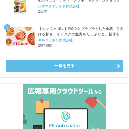
初のリニューアル！「クッキー＆クリームチョコフラ
ッペ」「マンゴースムージー」8月5日（水）から販売
日本マクドナルド株式会社
開始
2日前
【キル フェ ボン】FIG fair プチプチとした食感、とろ
ける甘さ、イチジクの魅力をたっぷりと。新作を含
め、イチジク尽くしの全4種が登場8月20日（木）スタ
キルフェボン株式会社
ート
20時間前
一覧を見る