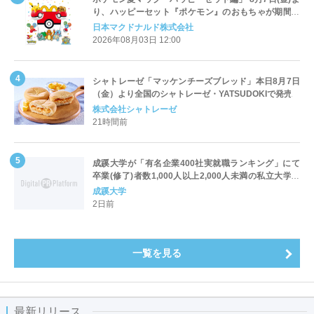
り、ハッピーセット『ポケモン』のおもちゃが期間限
定登場
日本マクドナルド株式会社
2026年08月03日 12:00
シャトレーゼ「マッケンチーズブレッド」本日8月7日
（金）より全国のシャトレーゼ・YATSUDOKIで発売
株式会社シャトレーゼ
21時間前
成蹊大学が「有名企業400社実就職ランキング」にて
卒業(修了)者数1,000人以上2,000人未満の私立大学で
全国第1位を獲得！～実就職率は26.5%（前年比＋
成蹊大学
4.3pt）に伸長、東京の私立大学でも10位にランクイン
2日前
～
一覧を見る
最新リリース