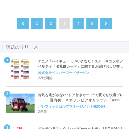
1
2
3
4
5
前へ
次へ
話題のリリース
アニメ「ハイキュー!!」×いきなり！ステーキコラボ ノ
ベルティ「名札風カード」に関するお詫びおよび交換
対応についてのご案内
株式会社ペッパーフードサービス
22時間前
冷気を逃がさない“ドア付きカート”で夏でも快適プレ
ー 国内初！※オリンピアオリジナル「AirCon
Cart（エアコンカート）」導入 | ＰＧＭ
パシフィックゴルフマネージメント株式会社
2日前
ポケモン夏マック「ハッピーセット編」 8月7日(金)よ