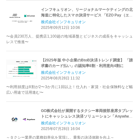
インフキュリオン、リージョナルマーケティングの北
海道に特化したスマホ決済サービス 「EZO Pay（エゾ
ペイ）」基盤に「Wallet Station」を提供
株式会社インフキュリオン
2025年09月12日 10:06
〜会員230万人、提携店1,100超の地域基盤とビジネスの成長をキャッシュ
レスで推進〜
【2025年版 中小企業のBtoB決済トレンド調査】 「請
求書のカード払い」の認知率6割・利用意向4割に
株式会社インフキュリオン
2025年08月28日 11:32
〜利用頻度は8割が2〜3か月に1回以上！仕入れ・家賃・社会保険料など幅
広い用途で活用進む〜
GO株式会社が展開するタクシー車両後部座席タブレッ
トにキャッシュレス決済ソリューション「Anywhere
D135」を導入開始
株式会社インフキュリオン
2025年07月28日 16:04
～タクシー業界の業務効率化を実現し、乗客の決済体験を向上～