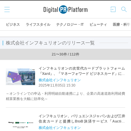
メニ
ログ
検索
ュー
イン
ビジネス
ライフスタイル
テクノロジー・IT
ビューティ
医療・科学
株式会社インフキュリオンのリリース一覧
21〜30件 / 112件
インフキュリオンの次世代カードプラットフォーム
「Xard」、「マネーフォワード ビジネスカード」にお
けるETCカード取扱い開始を支援
株式会社インフキュリオン
2025年11月05日 15:30
～オンラインでの申込・利用明細自動連携により、企業の高速道路利用経費
精算業務を大幅に効率化～
インフキュリオン、バリュエンスジャパンおよび三井
住友カードと提携しBtoB決済サービス「Auction
Pay」を提供開始
株式会社インフキュリオン