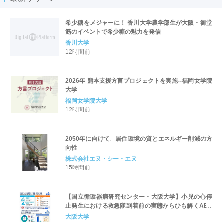
希少糖をメジャーに！ 香川大学農学部生が大阪・御堂
筋のイベントで希少糖の魅力を発信
香川大学
12時間前
2026年 熊本支援方言プロジェクトを実施--福岡女学院
大学
福岡女学院大学
12時間前
2050年に向けて、居住環境の質とエネルギー削減の方
向性
株式会社エヌ・シー・エヌ
15時間前
【国立循環器病研究センター・大阪大学】小児の心停
止発生における救急隊到着前の実態からひも解くAED
パッド装着と良好な神経学的転帰との関連性
大阪大学