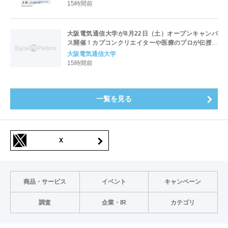
15時間前
大阪電気通信大学が8月22日（土）オープンキャンパ
ス開催！カプコンクリエイターや医療のプロが伝授！
未来を拓く特別講演を実施～「万博レガシーイベン
大阪電気通信大学
ト」会場と本学会場をフィジカルアバターでつなぐコ
15時間前
ラボ企画も開催～
一覧を見る
X
商品・サービス
イベント
キャンペーン
調査
企業・IR
カテゴリ