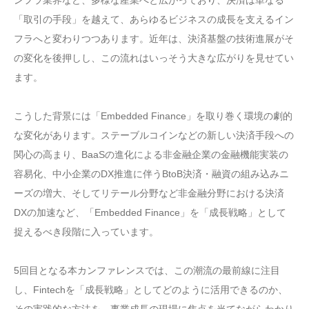
「取引の手段」を越えて、あらゆるビジネスの成長を支えるイン
フラへと変わりつつあります。近年は、決済基盤の技術進展がそ
の変化を後押しし、この流れはいっそう大きな広がりを見せてい
ます。
こうした背景には「Embedded Finance」を取り巻く環境の劇的
な変化があります。ステーブルコインなどの新しい決済手段への
関心の高まり、BaaSの進化による非金融企業の金融機能実装の
容易化、中小企業のDX推進に伴うBtoB決済・融資の組み込みニ
ーズの増大、そしてリテール分野など非金融分野における決済
DXの加速など、「Embedded Finance」を「成長戦略」として
捉えるべき段階に入っています。
5回目となる本カンファレンスでは、この潮流の最前線に注目
し、Fintechを「成長戦略」としてどのように活用できるのか、
その実践的な方法を、事業成長の現場に焦点を当てながらわかり