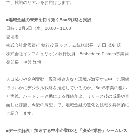
で、挑戦のリアルをお届けします。
■地域金融の未来を切り拓くBaaS戦略と実践
日時：2月5日（水）10:00～11:00
登壇者：
株式会社北國銀行 執行役員 システム統括部長 吉田 茂史 氏
株式会社インフキュリオン 執行役員 Embedded Fintech事業開
発部長 伊與 隆博
人口減少や金利変動、異業種参入など環境が激変する中、北國銀
行はいかにデジタル戦略を推進しているのか。BaaS事業の狙い
と実践、パートナー連携による価値創出、リリース後の成果や直
面した課題、今後の展望まで、地域金融の進化と挑戦を具体的に
ご紹介します。
■データ解説！加速する中小企業DXと「決済×業務」シームレス