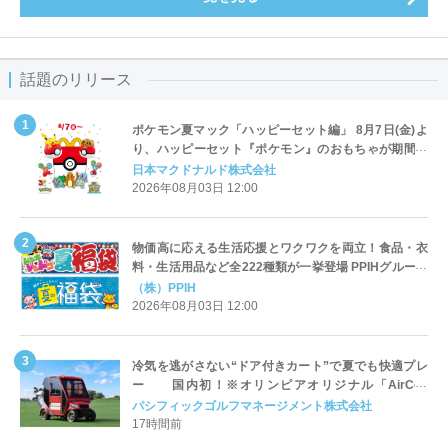
話題のリリース
ポケモン夏マック「ハッピーセット編」 8月7日(金)よ
り、ハッピーセット『ポケモン』のおもちゃが期間限
定登場
日本マクドナルド株式会社
2026年08月03日 12:00
物価高に応える生活応援とワクワクを両立！食品・衣
料・生活用品など全222種類が一挙登場 PPIHグループ
「夏福袋」＆セール 8月6日(木)より順次スタート
（株）PPIH
2026年08月03日 12:00
冷気を逃がさない“ドア付きカート”で夏でも快適プレ
ー 国内初！※オリンピアオリジナル「AirCon
Cart（エアコンカート）」導入 | ＰＧＭ
パシフィックゴルフマネージメント株式会社
17時間前