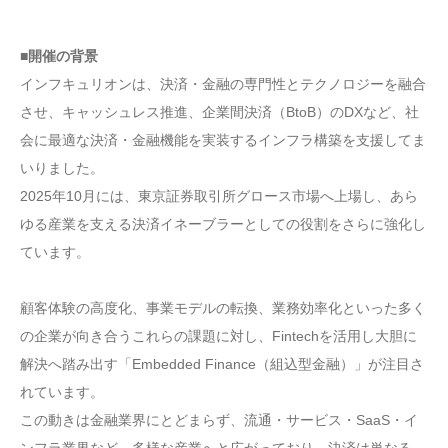
■開催の背景
インフキュリオンは、決済・金融の専門性とテクノロジーを融合
させ、キャッシュレス推進、企業間決済（BtoB）のDXなど、社
会に最適な決済・金融機能を実装するインフラ構築を支援してま
いりました。
2025年10月には、東京証券取引所グロース市場へ上場し、あら
ゆる産業を支える決済イネーブラーとしての役割をさらに強化し
ています。
顧客体験の高度化、事業モデルの転換、業務効率化といった多く
の企業が向き合うこれらの課題に対し、Fintechを活用し大胆に
解決へ踏み出す「Embedded Finance（組込型金融）」が注目さ
れています。
この動きは金融業界にとどまらず、流通・サービス・SaaS・イ
ンフラ業界など、多様な産業へと広がっており、決済は単なる