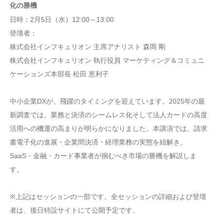
化の勝機
日時：2月5日（水）12:00～13:00
登壇者：
株式会社インフキュリオン 主席アナリスト 森岡 剛
株式会社インフキュリオン 執行役員 マーケティング＆コミュニ
ケーションズ本部長 松田 恵利子
中小企業DXが、飛躍のタイミングを迎えています。2025年の最
新調査では、業務と決済のシームレス化そして法人カードの高度
活用への機運の高まりが明らかになりました。本講演では、請求
書電子化の進展・企業間決済・経理業務の実態を紐解き、
SaaS・金融・カード事業者が掴むべき市場の勝機を解説しま
す。
※上記はセッションの一部です。全セッションの詳細および登壇
者は、後日特設サイトにて公開予定です。