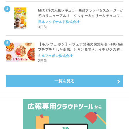
McCaféの人気レギュラー商品フラッペ＆スムージーが
初のリニューアル！「クッキー＆クリームチョコフラ
ッペ」「マンゴースムージー」8月5日（水）から販売
日本マクドナルド株式会社
開始
3日前
【キル フェ ボン】＜フェア開催のお知らせ＞FIG fair
プチプチとした食感、とろける甘さ、イチジクの魅力
をたっぷりと。新作を含め、イチジク尽くしの全4種が
キルフェボン株式会社
登場8月20日（木）スタート
2日前
一覧を見る