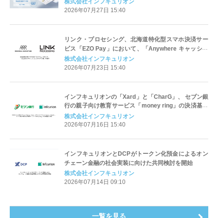
オプション」を提供開始
株式会社インフキュリオン
2026年07月27日 15:40
リンク・プロセシング、北海道特化型スマホ決済サー
ビス「EZO Pay」において、「Anywhere キャッシュ
レスチャージ機」を提供
株式会社インフキュリオン
2026年07月23日 15:40
インフキュリオンの「Xard」と「CharG」、 セブン銀
行の親子向け教育サービス「money ring」の決済基盤
に採用
株式会社インフキュリオン
2026年07月16日 15:40
インフキュリオンとDCPがトークン化預金によるオン
チェーン金融の社会実装に向けた共同検討を開始
株式会社インフキュリオン
2026年07月14日 09:10
一覧を見る