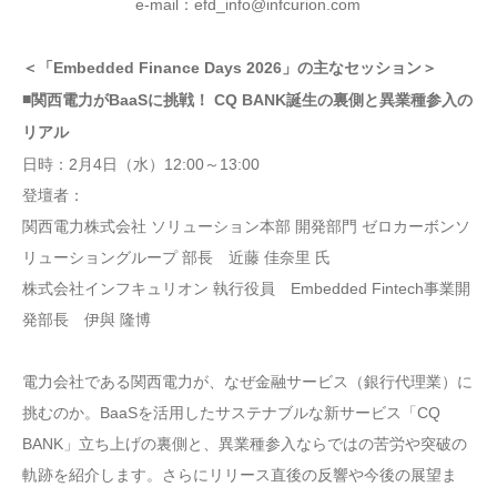
e-mail：efd_info@infcurion.com
＜「Embedded Finance Days 2026」の主なセッション＞
■
関西電力がBaaSに挑戦！ CQ BANK誕生の裏側と異業種参入の
リアル
日時：2月4日（水）12:00～13:00
登壇者：
関西電力株式会社 ソリューション本部 開発部門 ゼロカーボンソ
リューショングループ 部長 近藤 佳奈里 氏
株式会社インフキュリオン 執行役員 Embedded Fintech事業開
発部長 伊與 隆博
電力会社である関西電力が、なぜ金融サービス（銀行代理業）に
挑むのか。BaaSを活用したサステナブルな新サービス「CQ
BANK」立ち上げの裏側と、異業種参入ならではの苦労や突破の
軌跡を紹介します。さらにリリース直後の反響や今後の展望ま