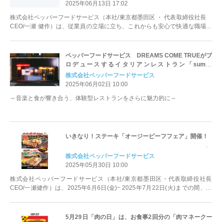
2025年06月13日 17:02
株式会社ペッパーフードサービス（本社/東京都墨田区 ・ 代表取締役社長
CEO/一瀬 健作）は、従業員の立場に立ち、これからも安心で快適な職場環
境を整えることを目的として...
ペッパーフードサービス DREAMS COME TRUEがプ
ロデュースするイタリアンレストラン「sumile
TOKYO」の運営サポートを開始
株式会社ペッパーフードサービス
2025年06月02日 10:00
～音楽と食が響き合う、体験型レストランをさらに魅力的に～
いきなり！ステーキ「オージービーフフェア」開催！
株式会社ペッパーフードサービス
2025年05月30日 10:00
株式会社ペッパーフードサービス（本社/東京都墨田区・代表取締役社長
CEO/一瀬健作）は、2025年6月6日(金)~ 2025年7月22日(火)までの間、い
きなり！ステーキ...
5月29日「肉の日」は、お食事2回分の「肉マネークー