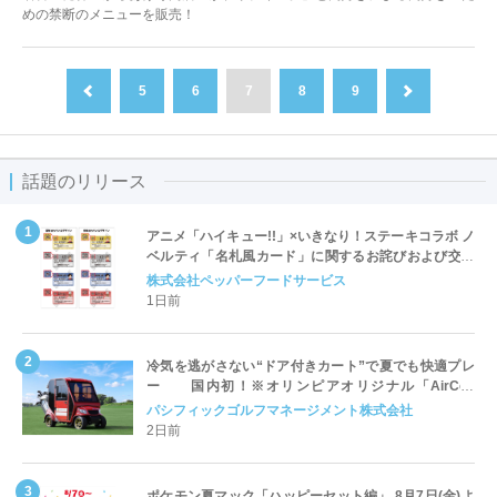
めの禁断のメニューを販売！
5
6
7
8
9
前へ
次へ
話題のリリース
アニメ「ハイキュー!!」×いきなり！ステーキコラボ ノ
ベルティ「名札風カード」に関するお詫びおよび交換
対応についてのご案内
株式会社ペッパーフードサービス
1日前
冷気を逃がさない“ドア付きカート”で夏でも快適プレ
ー 国内初！※オリンピアオリジナル「AirCon
Cart（エアコンカート）」導入 | ＰＧＭ
パシフィックゴルフマネージメント株式会社
2日前
ポケモン夏マック「ハッピーセット編」 8月7日(金)よ