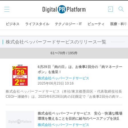
メニ
ログ
検索
ュー
イン
ビジネス
ライフスタイル
テクノロジー・IT
ビューティ
医療・科学
株式会社ペッパーフードサービスのリリース一覧
61〜70件 / 195件
6月29日「肉の日」は、お食事2回分の「肉マネークー
ポン」を進呈！
株式会社ペッパーフードサービス
2025年06月23日 10:16
株式会社ペッパーフードサービス（本社/東京都墨田区・代表取締役社長
CEO/一瀬健作）は、2025年6月29日(肉の日)限定で『お食事2回分の肉マネ
ークーポンを進呈』させて...
株式会社ペッパーフードサービス 安心・快適な職場
環境を整えることを目的に給与のベースアップを決定
株式会社ペッパーフードサービス