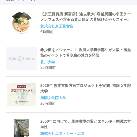
【京王百貨店 新宿店】過去最大8店舗展開の京王ラー
メンフェスや京王百貨店限定の背徳ひんやりスイーツ
など、実演グルメが充実 過去最長21日間、計90店舗
株式会社京王百貨店
出店の 「大北海道展」
6時間前
希少糖をメジャーに！ 香川大学農学部生が大阪・御堂
筋のイベントで希少糖の魅力を発信
香川大学
20時間前
2026年 熊本支援方言プロジェクトを実施--福岡女学院
大学
福岡女学院大学
20時間前
2050年に向けて、居住環境の質とエネルギー削減の方
向性
株式会社エヌ・シー・エヌ