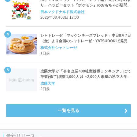
り、ハッピーセット『ポケモン』のおもちゃが期間限
定登場
日本マクドナルド株式会社
2026年08月03日 12:00
シャトレーゼ「マッケンチーズブレッド」本日8月7日
（金）より全国のシャトレーゼ・YATSUDOKIで発売
株式会社シャトレーゼ
1日前
成蹊大学が「有名企業400社実就職ランキング」にて
卒業(修了)者数1,000人以上2,000人未満の私立大学で
全国第1位を獲得！～実就職率は26.5%（前年比＋
成蹊大学
4.3pt）に伸長、東京の私立大学でも10位にランクイン
2日前
～
一覧を見る
最新リリース