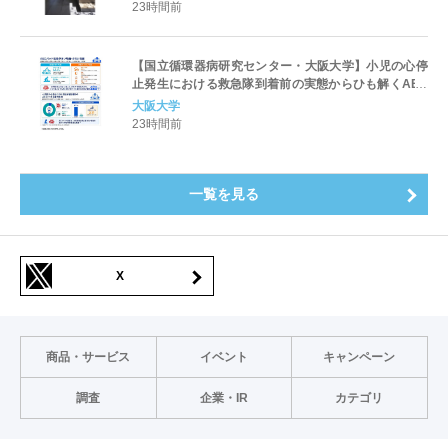
23時間前
【国立循環器病研究センター・大阪大学】小児の心停
止発生における救急隊到着前の実態からひも解くAED
パッド装着と良好な神経学的転帰との関連性
大阪大学
23時間前
一覧を見る
X
商品・サービス
イベント
キャンペーン
調査
企業・IR
カテゴリ