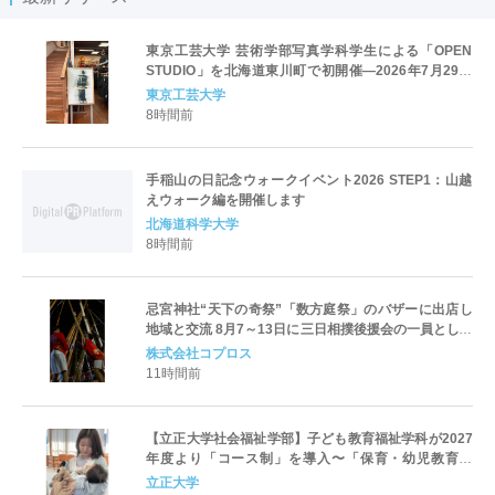
東京工芸大学 芸術学部写真学科学生による「OPEN
STUDIO」を北海道東川町で初開催―2026年7月29日
（水）から8月23日（日）―
東京工芸大学
8時間前
手稲山の日記念ウォークイベント2026 STEP1：山越
えウォーク編を開催します
北海道科学大学
8時間前
忌宮神社“天下の奇祭”「数方庭祭」のバザーに出店し
地域と交流 8月7～13日に三日相撲後援会の一員として
参加
株式会社コプロス
11時間前
【立正大学社会福祉学部】子ども教育福祉学科が2027
年度より「コース制」を導入〜「保育・幼児教育」
「初等教育」「子ども心理」の3コースを新設し、目指
立正大学