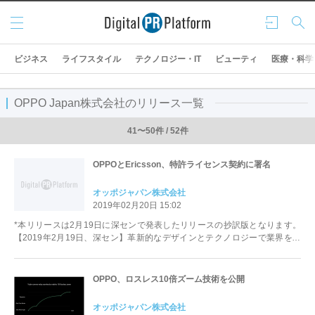
メニ
ログ
検索
ュー
イン
ビジネス
ライフスタイル
テクノロジー・IT
ビューティ
医療・科学
OPPO Japan株式会社のリリース一覧
41〜50件 / 52件
OPPOとEricsson、特許ライセンス契約に署名
オッポジャパン株式会社
2019年02月20日 15:02
*本リリースは2月19日に深センで発表したリリースの抄訳版となります。
【2019年2月19日、深セン】革新的なデザインとテクノロジーで業界をリ
ードするスマートフォ...
OPPO、ロスレス10倍ズーム技術を公開
オッポジャパン株式会社