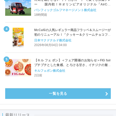
ー 国内初！※オリンピアオリジナル「AirCon
Cart（エアコンカート）」導入 | ＰＧＭ
パシフィックゴルフマネージメント株式会社
18時間前
McCaféの人気レギュラー商品フラッペ＆スムージーが
初のリニューアル！「クッキー＆クリームチョコフラ
ッペ」「マンゴースムージー」8月5日（水）から販売
日本マクドナルド株式会社
開始
2026年08月04日 04:00
【キル フェ ボン】＜フェア開催のお知らせ＞FIG fair
プチプチとした食感、とろける甘さ、イチジクの魅力
をたっぷりと。新作を含め、イチジク尽くしの全4種が
キルフェボン株式会社
登場8月20日（木）スタート
2日前
一覧を見る
最新リリース