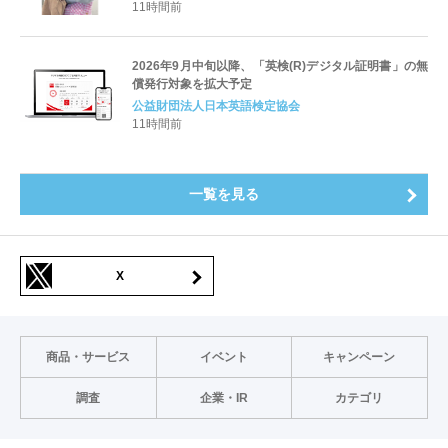
すキャリアと学びを明確化〜
11時間前
2026年9月中旬以降、「英検(R)デジタル証明書」の無
償発行対象を拡大予定
公益財団法人日本英語検定協会
11時間前
一覧を見る
X
商品・サービス
イベント
キャンペーン
調査
企業・IR
カテゴリ