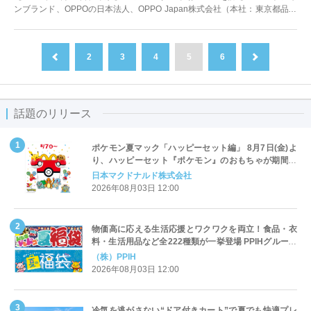
ンブランド、OPPOの日本法人、OPPO Japan株式会社（本社：東京都品川
区...
2
3
4
5
6
前へ
次へ
話題のリリース
ポケモン夏マック「ハッピーセット編」 8月7日(金)よ
り、ハッピーセット『ポケモン』のおもちゃが期間限
定登場
日本マクドナルド株式会社
2026年08月03日 12:00
物価高に応える生活応援とワクワクを両立！食品・衣
料・生活用品など全222種類が一挙登場 PPIHグループ
「夏福袋」＆セール 8月6日(木)より順次スタート
（株）PPIH
2026年08月03日 12:00
冷気を逃がさない“ドア付きカート”で夏でも快適プレ