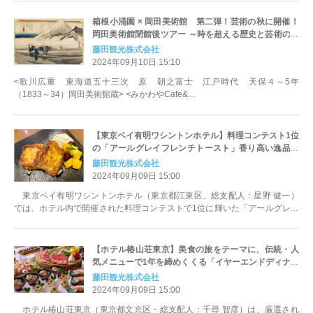
箱根小涌園 × 岡田美術館 第二弾！芸術の秋に開催！
岡田美術館閉館後ツアー ～時を超える歴史と芸術の旅
を体験～
藤田観光株式会社
2024年09月10日 15:10
<歌川広重 東海道五十三次 原 朝之富士 江戸時代 天保４～5年
（1833～34）岡田美術館蔵> <みかわやCafe&...
【東京ベイ有明ワシントンホテル】料理コンテスト1位
の「アールグレイフレンチトースト」香り高い逸品が
朝食ビュッフェに新登場！
藤田観光株式会社
2024年09月09日 15:00
東京ベイ有明ワシントンホテル（東京都江東区、総支配人：星野 健一）
では、ホテル内で開催された料理コンテストで1位に輝いた「アールグレイ
フレンチトースト」を2024年9月...
【ホテル椿山荘東京】美食の旅をテーマに、伝統・人
気メニューで1年を締めくくる「イヤーエンドディナー
ビュッフェ ～森のオーロラと東京雲海～」11月20日よ
藤田観光株式会社
りスタート
2024年09月09日 15:00
ホテル椿山荘東京（東京都文京区・総支配人：千尋 智彦）は、厳選され