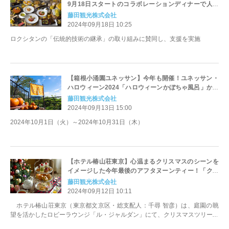
9月18日スタートのコラボレーションディナーで人気
フレグランス「オスマンサス」日本限定デザインの世
藤田観光株式会社
界観を表現
2024年09月18日 10:25
ロクシタンの「伝統的技術の継承」の取り組みに賛同し、支援を実施
【箱根小涌園ユネッサン】今年も開催！ユネッサン・
ハロウィーン2024「ハロウィーンかぼちゃ風呂」かぼ
ちゃが浮かぶお風呂に甘～いロウリュが登場！
藤田観光株式会社
2024年09月13日 15:00
2024年10月1日（火）～2024年10月31日（木）
【ホテル椿山荘東京】心温まるクリスマスのシーンを
イメージした今年最後のアフタヌーンティー！「クリ
スマスアフタヌーンティー」を11月12日よりスタート
藤田観光株式会社
2024年09月12日 10:11
ホテル椿山荘東京（東京都文京区・総支配人：千尋 智彦）は、庭園の眺
望を活かしたロビーラウンジ「ル・ジャルダン」にて、クリスマスツリー...