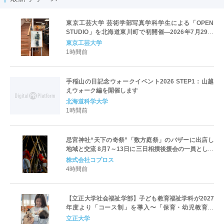
東京工芸大学 芸術学部写真学科学生による「OPEN
STUDIO」を北海道東川町で初開催―2026年7月29日
（水）から8月23日（日）―
東京工芸大学
1時間前
手稲山の日記念ウォークイベント2026 STEP1：山越
えウォーク編を開催します
北海道科学大学
1時間前
忌宮神社“天下の奇祭”「数方庭祭」のバザーに出店し
地域と交流 8月7～13日に三日相撲後援会の一員として
参加
株式会社コプロス
4時間前
【立正大学社会福祉学部】子ども教育福祉学科が2027
年度より「コース制」を導入〜「保育・幼児教育」
「初等教育」「子ども心理」の3コースを新設し、目指
立正大学