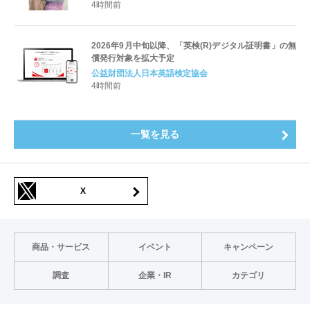
すキャリアと学びを明確化〜
4時間前
2026年9月中旬以降、「英検(R)デジタル証明書」の無
償発行対象を拡大予定
公益財団法人日本英語検定協会
4時間前
一覧を見る
X
商品・サービス
イベント
キャンペーン
調査
企業・IR
カテゴリ