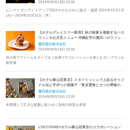
2024年09月19日 15:00
ピンクリボンライトアップ2024 inかながわに協力・協賛 2024年10月1日
(火)～2024年10月31日（木）
【ホテルグレイスリー新宿】秋の味覚を堪能するハロ
ウィン＆お月見メニュー 沖縄紅芋の贅沢ハロウィンモ
ンブランで秋を感じるひとときを
藤田観光株式会社
2024年09月19日 15:00
目の前でクリームをサーブ＆ご自身でデコレーションを楽しむモンブランが
新登場
【ホテル椿山荘東京】スタイリッシュで上品なオリジ
ナル缶と手作りの焼菓子「東京雲海と七つの季節のク
ッキー缶」9月25日（水）発売
藤田観光株式会社
2024年09月19日 13:00
年間通して広大な庭園に移りゆく自然の情景を表現
L’OCCITANE×ホテル椿山荘東京のコラボレーション