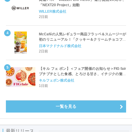
「NEXT20 Project」始動
WILLER株式会社
2日前
McCaféの人気レギュラー商品フラッペ＆スムージーが
初のリニューアル！「クッキー＆クリームチョコフラ
ッペ」「マンゴースムージー」8月5日（水）から販売
日本マクドナルド株式会社
開始
2日前
【キル フェ ボン】＜フェア開催のお知らせ＞FIG fair
プチプチとした食感、とろける甘さ、イチジクの魅力
をたっぷりと。新作を含め、イチジク尽くしの全4種が
キルフェボン株式会社
登場8月20日（木）スタート
1日前
一覧を見る
最新リリース