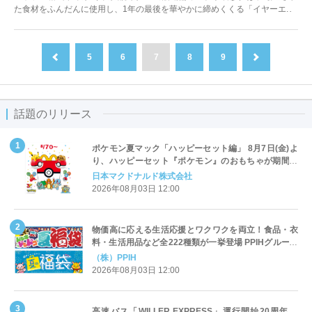
た食材をふんだんに使用し、1年の最後を華やかに締めくくる「イヤーエ...
5
6
7
8
9
前へ
次へ
話題のリリース
ポケモン夏マック「ハッピーセット編」 8月7日(金)よ
り、ハッピーセット『ポケモン』のおもちゃが期間限
定登場
日本マクドナルド株式会社
2026年08月03日 12:00
物価高に応える生活応援とワクワクを両立！食品・衣
料・生活用品など全222種類が一挙登場 PPIHグループ
「夏福袋」＆セール 8月6日(木)より順次スタート
（株）PPIH
2026年08月03日 12:00
高速バス「WILLER EXPRESS」運行開始20周年、