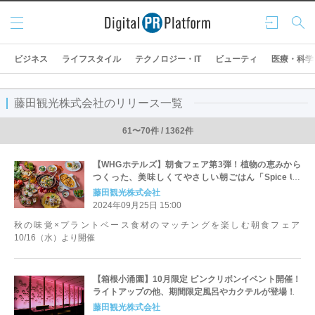
メニ
ログ
検索
ュー
イン
ビジネス
ライフスタイル
テクノロジー・IT
ビューティ
医療・科学
藤田観光株式会社のリリース一覧
61〜70件 / 1362件
【WHGホテルズ】朝食フェア第3弾！植物の恵みから
つくった、美味しくてやさしい朝ごはん「Spice Up
Your Morning ～大地からの贈り物 未来へつなぐ収穫
藤田観光株式会社
菜〜」
2024年09月25日 15:00
秋の味覚×プラントベース食材のマッチングを楽しむ朝食フェア
10/16（水）より開催
【箱根小涌園】10月限定 ピンクリボンイベント開催！
ライトアップの他、期間限定風呂やカクテルが登場！
藤田観光株式会社