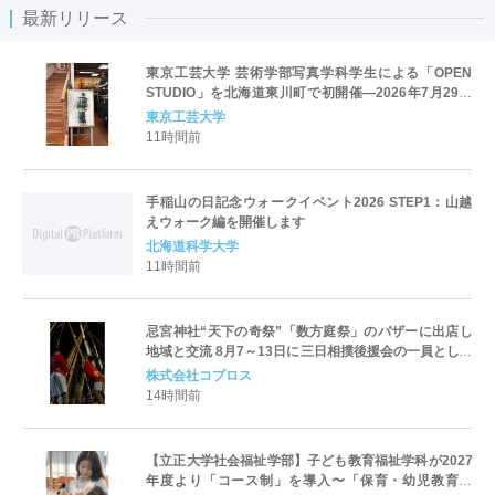
最新リリース
東京工芸大学 芸術学部写真学科学生による「OPEN
STUDIO」を北海道東川町で初開催―2026年7月29日
（水）から8月23日（日）―
東京工芸大学
11時間前
手稲山の日記念ウォークイベント2026 STEP1：山越
えウォーク編を開催します
北海道科学大学
11時間前
忌宮神社“天下の奇祭”「数方庭祭」のバザーに出店し
地域と交流 8月7～13日に三日相撲後援会の一員として
参加
株式会社コプロス
14時間前
【立正大学社会福祉学部】子ども教育福祉学科が2027
年度より「コース制」を導入〜「保育・幼児教育」