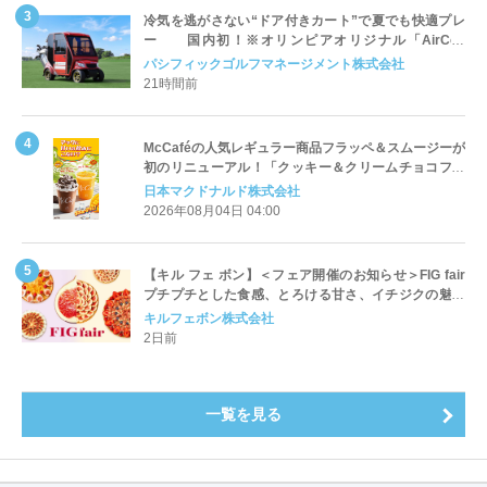
冷気を逃がさない“ドア付きカート”で夏でも快適プレ
ー 国内初！※オリンピアオリジナル「AirCon
Cart（エアコンカート）」導入 | ＰＧＭ
パシフィックゴルフマネージメント株式会社
21時間前
McCaféの人気レギュラー商品フラッペ＆スムージーが
初のリニューアル！「クッキー＆クリームチョコフラ
ッペ」「マンゴースムージー」8月5日（水）から販売
日本マクドナルド株式会社
開始
2026年08月04日 04:00
【キル フェ ボン】＜フェア開催のお知らせ＞FIG fair
プチプチとした食感、とろける甘さ、イチジクの魅力
をたっぷりと。新作を含め、イチジク尽くしの全4種が
キルフェボン株式会社
登場8月20日（木）スタート
2日前
一覧を見る