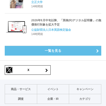
「初等教育」「子ども心理」の3コースを新設し、目指
立正大学
すキャリアと学びを明確化〜
14時間前
2026年9月中旬以降、「英検(R)デジタル証明書」の無
償発行対象を拡大予定
公益財団法人日本英語検定協会
14時間前
一覧を見る
X
商品・サービス
イベント
キャンペーン
調査
企業・IR
カテゴリ