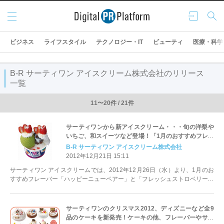
メニ
ログ
検索
ュー
イン
ビジネス
ライフスタイル
テクノロジー・IT
ビューティ
医療・科学
B-R サーティワン アイスクリーム株式会社のリリース
一覧
11〜20件 / 21件
サーティワンから新アイスクリーム・・・旬の洋梨や
いちご、和スイーツなど登場！「1月のおすすめフレー
バー『ハッピーニューペアー』」＆「フレッシュスト
B‐R サーティワン アイスクリーム株式会社
ロベリーサンデー（全3種）」
2012年12月21日 15:11
サーティワン アイスクリームでは、2012年12月26日（水）より、1月のお
すすめフレーバー「ハッピーニューペアー」と「フレッシュストロベリーサ
ンデー」全3種を、期間限定にて発売致します。
サーティワンのクリスマス2012、ディズニーなど全9
品のケーキを新発売！ケーキの他、フレーバーやサン