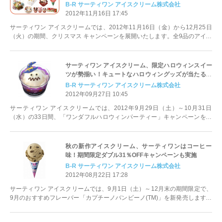
デーなど限定アイスクリーム多数登場
B‐R サーティワン アイスクリーム株式会社
2012年11月16日 17:45
サーティワン アイスクリームでは、2012年11月16日（金）から12月25日
（火）の期間、クリスマス キャンペーンを展開いたします。全9品のアイス
クリームケーキの他、お持ち帰り用バラエティパック、フレーバー、サンデ
ーなど、複数限定商品が新発売となります。
サーティワン アイスクリーム、限定ハロウィンスイー
ツが勢揃い！キュートなハロウィングッズが当たる抽
選くじも実施
B‐R サーティワン アイスクリーム株式会社
2012年09月27日 10:45
サーティワン アイスクリームでは、2012年9月29日（土）～10月31日
（水）の33日間、「ワンダフルハロウィンパーティー」キャンペーンを実
施します。4種類のフレーバー、サンデー、バラエティパックなどの限定商
品を発売する他、プレミアムグッズが当たる抽選くじも実施しハロウィンを
楽しく盛り上げます。
秋の新作アイスクリーム、サーティワンはコーヒー
味！期間限定ダブル31％OFFキャンペーンも実施
B‐R サーティワン アイスクリーム株式会社
2012年08月22日 17:28
サーティワン アイスクリームでは、9月1日（土）～12月末の期間限定で、
9月のおすすめフレーバー「カプチーノバンビーノ(TM)」を新発売します。
また、9月15日（土）～23日（日）に、「ダブルコーン・ダブルカップ
31％OFF キャンペーン」を実施します。