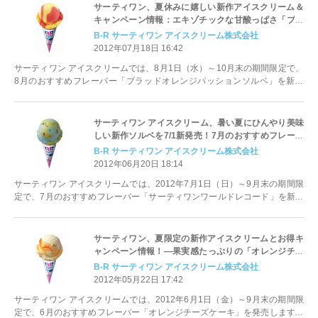
サーティワン、夏休みに嬉しい新作アイスクリーム＆
キャンペーン情報：エキゾチックな甘酸っぱさ「ブラ
ッドオレンジパッションソルベ」8/1新発売／「真夏の
B‐R サーティワン アイスクリーム株式会社
雪だるま大作戦！キャンペーン」7/21～実施
2012年07月18日 16:42
サーティワン アイスクリームでは、8月1日（水）～10月末の期間限定で、
8月のおすすめフレーバー「ブラッドオレンジパッションソルベ」を新発
売、7月21日（土）～9月9日（日）に「真夏の雪だるま大作戦！キャンペー
ン」を実施します。また今夏新発売となった「ギフトボックス」をご案内し
ます。
サーティワン アイスクリーム、暑い夏にひんやり美味
しい新作ソルベを7/1新発売！7月のおすすめフレーバ
ー「サーティワンワールドレコード」
B‐R サーティワン アイスクリーム株式会社
2012年06月20日 18:14
サーティワン アイスクリームでは、2012年7月1日（日）～9月末の期間限
定で、7月のおすすめフレーバー「サーティワンワールドレコード」を新発
売します。
サーティワン、夏限定の新作アイスクリームとお得キ
ャンペーン情報！―果実感たっぷりの「オレンジチー
ズケーキ」6/1新発売／「チャレンジ・ザ・トリプル」
B‐R サーティワン アイスクリーム株式会社
キャンペーン6/1～実施
2012年05月22日 17:42
サーティワン アイスクリームでは、2012年6月1日（金）～9月末の期間限
定で、6月のおすすめフレーバー「オレンジチーズケーキ」を発売します。