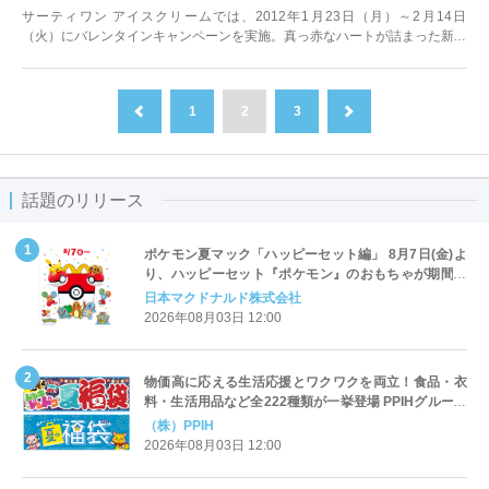
サーティワン アイスクリームでは、2012年1月23日（月）～2月14日
（火）にバレンタインキャンペーンを実施。真っ赤なハートが詰まった新フ
レーバー等、限定商品を発売します。
1
2
3
前へ
次へ
話題のリリース
ポケモン夏マック「ハッピーセット編」 8月7日(金)よ
り、ハッピーセット『ポケモン』のおもちゃが期間限
定登場
日本マクドナルド株式会社
2026年08月03日 12:00
物価高に応える生活応援とワクワクを両立！食品・衣
料・生活用品など全222種類が一挙登場 PPIHグループ
「夏福袋」＆セール 8月6日(木)より順次スタート
（株）PPIH
2026年08月03日 12:00