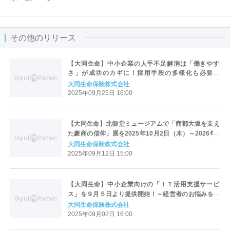
その他のリリース
【大同生命】中小企業の人手不足解消は「働きやす
さ」が成功のカギに！採用手段の多様化も必要！
≪「大同生命サーベイ」 2025年8月度調査レポート≫
大同生命保険株式会社
2025年09月25日 16:00
【大同生命】北御堂ミュージアムで「商都大坂を支え
た豪商の信仰」展を2025年10月2日（木）～2026年1
月13日（火）に開催 ～大同生命の源流・加島屋と本願
大同生命保険株式会社
寺の深い関わりを紹介～
2025年09月12日 15:00
【大同生命】中小企業向けの「ＩＴ活用支援サービ
ス」を９月５日より提供開始！～経営者のお悩みを幅
広く受付け、必要に応じてITツールを紹介する新サー
大同生命保険株式会社
ビス～
2025年09月02日 16:00