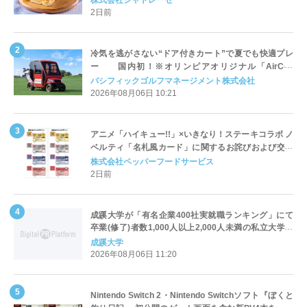
2日前
冷気を逃がさない“ドア付きカート”で夏でも快適プレ
ー 国内初！※オリンピアオリジナル「AirCon
Cart（エアコンカート）」導入 | ＰＧＭ
パシフィックゴルフマネージメント株式会社
2026年08月06日 10:21
アニメ「ハイキュー!!」×いきなり！ステーキコラボ ノ
ベルティ「名札風カード」に関するお詫びおよび交換
対応についてのご案内
株式会社ペッパーフードサービス
2日前
成蹊大学が「有名企業400社実就職ランキング」にて
卒業(修了)者数1,000人以上2,000人未満の私立大学で
全国第1位を獲得！～実就職率は26.5%（前年比＋
成蹊大学
4.3pt）に伸長、東京の私立大学でも10位にランクイン
2026年08月06日 11:20
～
Nintendo Switch 2・Nintendo Switchソフト『ぼくと