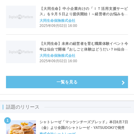
【大同生命】中小企業向けの「ＩＴ活用支援サービ
ス」を９月５日より提供開始！～経営者のお悩みを幅
広く受付け、必要に応じてITツールを紹介する新サー
大同生命保険株式会社
ビス～
2025年09月02日 16:00
【大同生命】未来の経営者を育む職業体験イベント今
年は仙台で開催『おしごと体験はどうだい？in仙台～
こどもと中小企業をつなぐプロジェクト2025～』
大同生命保険株式会社
2025年09月02日 16:00
一覧を見る
話題のリリース
シャトレーゼ「マッケンチーズブレッド」本日8月7日
（金）より全国のシャトレーゼ・YATSUDOKIで発売
株式会社シャトレーゼ