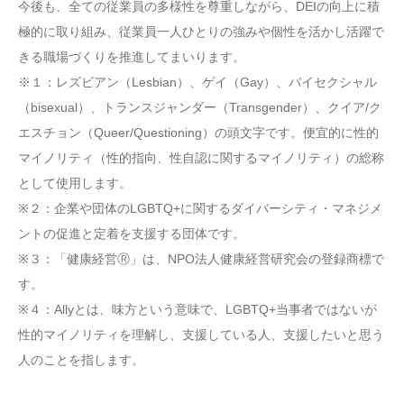
今後も、全ての従業員の多様性を尊重しながら、DEIの向上に積
極的に取り組み、従業員一人ひとりの強みや個性を活かし活躍で
きる職場づくりを推進してまいります。
※１：レズビアン（Lesbian）、ゲイ（Gay）、バイセクシャル
（bisexual）、トランスジャンダー（Transgender）、クイア/ク
エスチョン（Queer/Questioning）の頭文字です。便宜的に性的
マイノリティ（性的指向、性自認に関するマイノリティ）の総称
として使用します。
※２：企業や団体のLGBTQ+に関するダイバーシティ・マネジメ
ントの促進と定着を支援する団体です。
※３：「健康経営Ⓡ」は、NPO法人健康経営研究会の登録商標で
す。
※４：Allyとは、味方という意味で、LGBTQ+当事者ではないが
性的マイノリティを理解し、支援している人、支援したいと思う
人のことを指します。