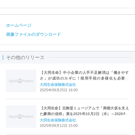
ホームページ
画像ファイルのダウンロード
その他のリリース
【大同生命】中小企業の人手不足解消は「働きやす
さ」が成功のカギに！採用手段の多様化も必要！
≪「大同生命サーベイ」 2025年8月度調査レポート≫
大同生命保険株式会社
2025年09月25日 16:00
【大同生命】北御堂ミュージアムで「商都大坂を支え
た豪商の信仰」展を2025年10月2日（木）～2026年1
月13日（火）に開催 ～大同生命の源流・加島屋と本願
大同生命保険株式会社
寺の深い関わりを紹介～
2025年09月12日 15:00