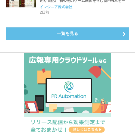
釣り日記』 初公開のゲーム画面を含む新PV4本を一挙
公開！
イマジニア株式会社
2日前
一覧を見る