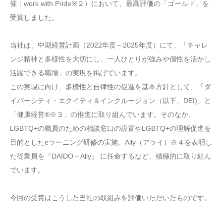
催：work with Pride※２）において、最高評価の「ゴールド」を
受賞しました。
当社は、中期経営計画（2022年度～2025年度）にて、「チャレ
ンジ精神と多様性を大切にし、一人ひとりが強みや個性を活かし
活躍できる職場」の実現を掲げています。
この実現に向け、多様性と自律性の促進を基本方針として、「ダ
イバーシティ・エクイティ＆インクルージョン（以下、DEI)」と
「健康経営®※３」の推進に取り組んでいます。そのなか、
LGBTQ+の職員のための相談窓口の設置やLGBTQ+の理解促進を
目的としたeラーニング研修の実施、Ally（アライ）※４を表明し
た従業員を『DAIDO－Ally』 に任命するなど、積極的に取り組ん
でいます。
今回の受賞はこうした当社の取組みを評価いただいたものです。