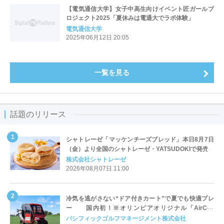
【電気通信大学】女子中高生向けイベント匠ガールプ
ロジェクト2025「夏休みは電通大でラボ体験」
電気通信大学
2025年06月12日 20:05
一覧を見る
話題のリリース
シャトレーゼ「マッケンチーズブレッド」本日8月7日
（金）より全国のシャトレーゼ・YATSUDOKIで発売
株式会社シャトレーゼ
2026年08月07日 11:00
冷気を逃がさない“ドア付きカート”で夏でも快適プレ
ー 国内初！※オリンピアオリジナル「AirCon
Cart（エアコンカート）」導入 | ＰＧＭ
パシフィックゴルフマネージメント株式会社