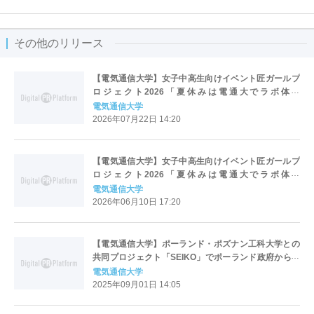
その他のリリース
【電気通信大学】女子中高生向けイベント匠ガールプ
ロジェクト2026「夏休みは電通大でラボ体験
Session2」
電気通信大学
2026年07月22日 14:20
【電気通信大学】女子中高生向けイベント匠ガールプ
ロジェクト2026「夏休みは電通大でラボ体験
Session1」
電気通信大学
2026年06月10日 17:20
【電気通信大学】ポーランド・ポズナン工科大学との
共同プロジェクト「SEIKO」でポーランド政府から大
型グラントを獲得 国際的な教育・研究連携を加速
電気通信大学
し、未来のイノベーターを育成
2025年09月01日 14:05