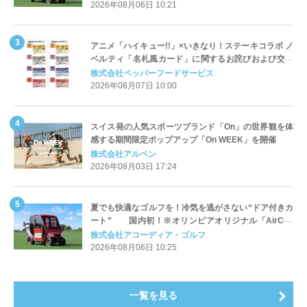
2026年08月06日 10:21
アニメ「ハイキュー!!」×いきなり！ステーキコラボ ノ
ベルティ「名札風カード」に関するお詫びおよび交換
対応についてのご案内
株式会社ペッパーフードサービス
2026年08月07日 10:00
スイス発の人気スポーツブランド「On」の世界観を体
感する期間限定ポップアップ「On WEEK」を開催
株式会社アルペン
2026年08月03日 17:24
夏でも快適なゴルフを！冷気を逃がさない“ドア付きカ
ート” 国内初！※オリンピアオリジナル「AirCon
Cart（エアコンカート）」導入 | アコーディア・ゴ
株式会社アコーディア・ゴルフ
ルフ
2026年08月06日 10:25
一覧を見る