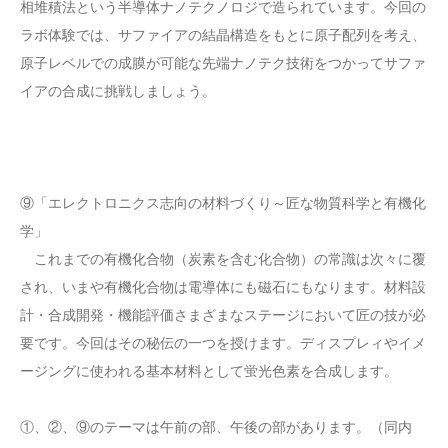
相堆積法という半導体ナノテクノロジで造られています。今回の
ラボ体験では、サファイアの結晶構造をもとに原子配列を考え、
原子レベルでの成膜が可能な先端ナノテク技術をつかってサファ
イアの合成に挑戦しましょう。
⑨「エレクトロニクス志向の材料づくり～匠な物質科学と有機化
学」
これまでの有機化合物（炭素を含む化合物）の常識は次々に覆
され、いまや有機化合物は電導体にも磁石にもなります。材料設
計・合成開発・機能評価さまざまなステージにおいて匠の技が必
要です。今回はその秘伝の一つを授けます。ディスプレィやイメ
ージングに使われる基本材料として蛍光色素を合成します。
①、②、⑨のテーマは午前の部、午後の部があります。（同内