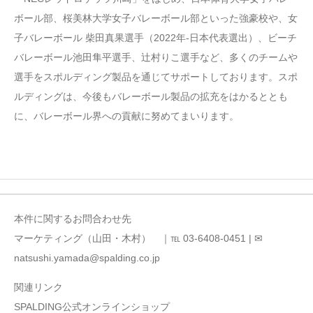
ボール部、桜美林大学女子バレーボール部といった強豪校や、女
子バレーボール 柴田真果選手（2022年-日本代表選出）、ビーチ
バレーボール池田隼平選手、辻村りこ選手など、多くのチームや
選手をスポルディング製品を通じてサポートしております。スポ
ルディングは、今後もバレーボール製品の拡充をはかるととも
に、バレーボール界への貢献に努めてまいります。
本件に関するお問合わせ先
マーケティング（山田・木村） ｜℡ 03-6408-0451 | ✉
natsushi.yamada@spalding.co.jp
関連リンク
SPALDING公式オンラインショップ