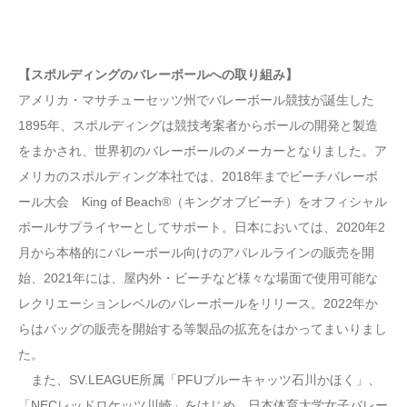
【スポルディングのバレーボールへの取り組み】
アメリカ・マサチューセッツ州でバレーボール競技が誕生した
1895年、スポルディングは競技考案者からボールの開発と製造
をまかされ、世界初のバレーボールのメーカーとなりました。ア
メリカのスポルディング本社では、2018年までビーチバレーボ
ール大会 King of Beach®（キングオブビーチ）をオフィシャル
ボールサプライヤーとしてサポート。日本においては、2020年2
月から本格的にバレーボール向けのアパレルラインの販売を開
始、2021年には、屋内外・ビーチなど様々な場面で使用可能な
レクリエーションレベルのバレーボールをリリース。2022年か
らはバッグの販売を開始する等製品の拡充をはかってまいりまし
た。
また、SV.LEAGUE所属「PFUブルーキャッツ石川かほく」、
「NECレッドロケッツ川崎」をはじめ、日本体育大学女子バレー