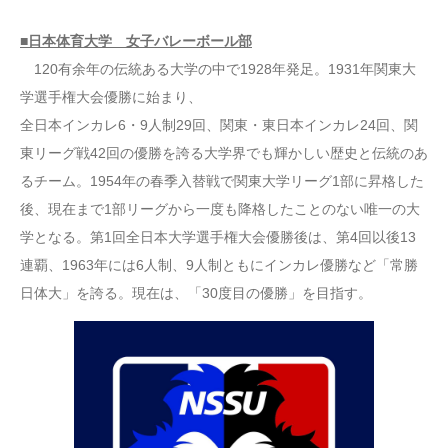
■日本体育大学 女子バレーボール部
120有余年の伝統ある大学の中で1928年発足。1931年関東大
学選手権大会優勝に始まり、
全日本インカレ6・9人制29回、関東・東日本インカレ24回、関
東リーグ戦42回の優勝を誇る大学界でも輝かしい歴史と伝統のあ
るチーム。1954年の春季入替戦で関東大学リーグ1部に昇格した
後、現在まで1部リーグから一度も降格したことのない唯一の大
学となる。第1回全日本大学選手権大会優勝後は、第4回以後13
連覇、1963年には6人制、9人制ともにインカレ優勝など「常勝
日体大」を誇る。現在は、「30度目の優勝」を目指す。