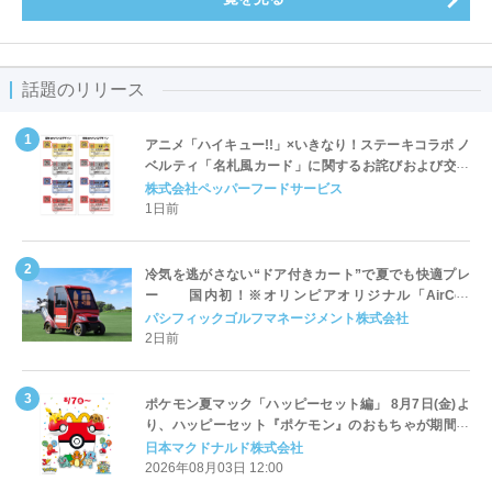
話題のリリース
アニメ「ハイキュー!!」×いきなり！ステーキコラボ ノ
ベルティ「名札風カード」に関するお詫びおよび交換
対応についてのご案内
株式会社ペッパーフードサービス
1日前
冷気を逃がさない“ドア付きカート”で夏でも快適プレ
ー 国内初！※オリンピアオリジナル「AirCon
Cart（エアコンカート）」導入 | ＰＧＭ
パシフィックゴルフマネージメント株式会社
2日前
ポケモン夏マック「ハッピーセット編」 8月7日(金)よ
り、ハッピーセット『ポケモン』のおもちゃが期間限
定登場
日本マクドナルド株式会社
2026年08月03日 12:00