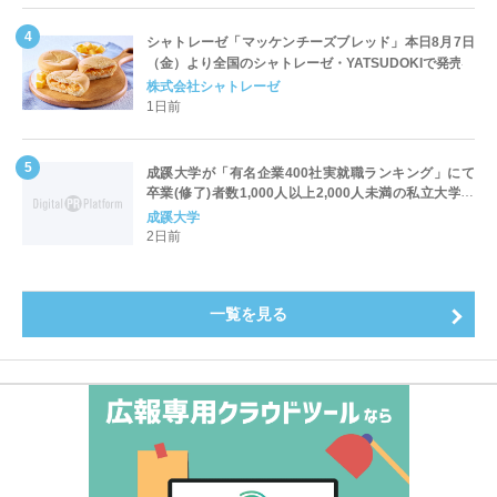
シャトレーゼ「マッケンチーズブレッド」本日8月7日
（金）より全国のシャトレーゼ・YATSUDOKIで発売
株式会社シャトレーゼ
1日前
成蹊大学が「有名企業400社実就職ランキング」にて
卒業(修了)者数1,000人以上2,000人未満の私立大学で
全国第1位を獲得！～実就職率は26.5%（前年比＋
成蹊大学
4.3pt）に伸長、東京の私立大学でも10位にランクイン
2日前
～
一覧を見る