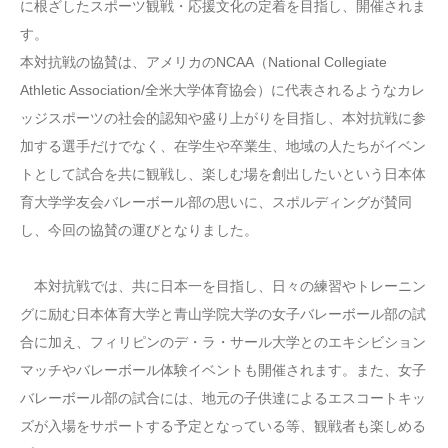
に根ざしたスポーツ観戦・応援文化の定着を目指し、開催されま
す。
本対抗戦の協賛は、アメリカのNCAA（National Collegiate
Athletic Association/全米大学体育協会）に代表されるようなカレ
ッジスポーツの社会的認知や盛り上がりを目指し、本対抗戦に参
加する選手だけでなく、在学生や卒業生、地域の人たちがイベン
トとして試合を共に観戦し、楽しむ場を創出したいという日本体
育大学学友会バレーボール部の思いに、スポルディングが賛同
し、今回の協賛の運びとなりました。
本対抗戦では、共に日本一を目指し、日々の練習やトレーニン
グに励む日本体育大学と青山学院大学の女子バレーボール部の試
合に加え、フィリピンのデ・ラ・サール大学とのエキシビション
マッチやバレーボール体験イベントも開催されます。また、女子
バレーボール部の試合には、地元の子供達によるエスコートキッ
ズが入場をサポートする予定となっている等、観戦者も楽しめる