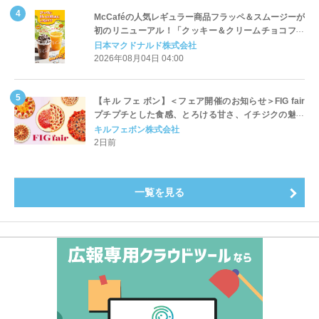
McCaféの人気レギュラー商品フラッペ＆スムージーが
初のリニューアル！「クッキー＆クリームチョコフラ
ッペ」「マンゴースムージー」8月5日（水）から販売
日本マクドナルド株式会社
開始
2026年08月04日 04:00
【キル フェ ボン】＜フェア開催のお知らせ＞FIG fair
プチプチとした食感、とろける甘さ、イチジクの魅力
をたっぷりと。新作を含め、イチジク尽くしの全4種が
キルフェボン株式会社
登場8月20日（木）スタート
2日前
一覧を見る