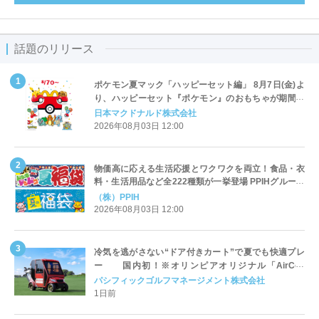
話題のリリース
ポケモン夏マック「ハッピーセット編」 8月7日(金)よ
り、ハッピーセット『ポケモン』のおもちゃが期間限
定登場
日本マクドナルド株式会社
2026年08月03日 12:00
物価高に応える生活応援とワクワクを両立！食品・衣
料・生活用品など全222種類が一挙登場 PPIHグループ
「夏福袋」＆セール 8月6日(木)より順次スタート
（株）PPIH
2026年08月03日 12:00
冷気を逃がさない“ドア付きカート”で夏でも快適プレ
ー 国内初！※オリンピアオリジナル「AirCon
Cart（エアコンカート）」導入 | ＰＧＭ
パシフィックゴルフマネージメント株式会社
1日前