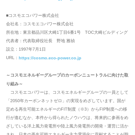
■コスモエコパワー株式会社
会社名：コスモエコパワー株式会社
所在地：東京都品川区大崎1丁目6番1号 TOC大崎ビルディング
代表者：代表取締役社長 野地 雅禎
設立：1997年7月1日
URL：
https://cosmo.eco-power.co.jp
～コスモエネルギーグループのカーボンニュートラルに向けた取
り組み～
コスモエコパワーは、コスモエネルギーグループの一員として
「2050年カーボンネットゼロ」の実現をめざしています。国が
定める再生可能エネルギーのFIT制度（※3）からFIP制度への移
行が進むなか、本件から得られたノウハウは、将来的に参画をめ
ざしている洋上風力発電所や陸上風力発電所の開発・運営に活か
され、日本の再生可能エネルギー主力電源化に貢献することが期