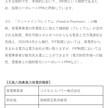
入する契約です。本契約において、3年間という期間であるた
め、短期コーポレートPPAと呼称しています。
※2：「フィードインプレミアム（Feed-in Premium）」の略
称。発電事業者の売電収入に加えて補助額（プレミアム）が交付
される制度。再生可能エネルギーのさらなる普及と主力電源化を
見据え、2022年4月から施行。FIT制度においては、発電所から
生まれる電力は電力会社が買い取りますが、FIP制度においては
発電事業者が販売先を選ぶことができます（電力卸売市場への販
売、需要家との相対取引=コーポレートPPAなど）。
【五島八朔鼻風力発電所概要】
発電事業者
コスモエコパワー株式会社
所在地
長崎県五島市岐宿