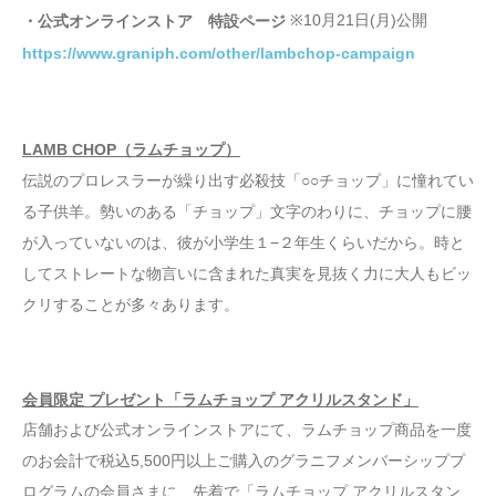
※10月21日(月)公開
・公式オンラインストア 特設ページ
https://www.graniph.com/other/lambchop-campaign
LAMB CHOP（ラムチョップ）
伝説のプロレスラーが繰り出す必殺技「○○チョップ」に憧れてい
る子供羊。勢いのある「チョップ」文字のわりに、チョップに腰
が入っていないのは、彼が小学生１−２年生くらいだから。時と
してストレートな物言いに含まれた真実を見抜く力に大人もビッ
クリすることが多々あります。
会員限定 プレゼント「ラムチョップ アクリルスタンド」
店舗および公式オンラインストアにて、ラムチョップ商品を一度
のお会計で税込5,500円以上ご購入のグラニフメンバーシッププ
ログラムの会員さまに、先着で「ラムチョップ アクリルスタン