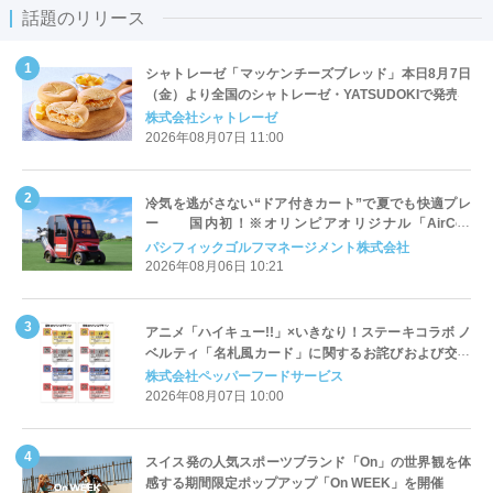
話題のリリース
シャトレーゼ「マッケンチーズブレッド」本日8月7日
（金）より全国のシャトレーゼ・YATSUDOKIで発売
株式会社シャトレーゼ
2026年08月07日 11:00
冷気を逃がさない“ドア付きカート”で夏でも快適プレ
ー 国内初！※オリンピアオリジナル「AirCon
Cart（エアコンカート）」導入 | ＰＧＭ
パシフィックゴルフマネージメント株式会社
2026年08月06日 10:21
アニメ「ハイキュー!!」×いきなり！ステーキコラボ ノ
ベルティ「名札風カード」に関するお詫びおよび交換
対応についてのご案内
株式会社ペッパーフードサービス
2026年08月07日 10:00
スイス発の人気スポーツブランド「On」の世界観を体
感する期間限定ポップアップ「On WEEK」を開催