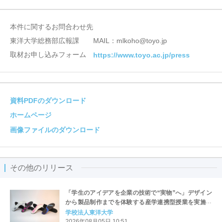
本件に関するお問合わせ先
東洋大学総務部広報課 MAIL：mlkoho@toyo.jp
取材お申し込みフォーム
https://www.toyo.ac.jp/press
資料PDFのダウンロード
ホームページ
画像ファイルのダウンロード
その他のリリース
「学生のアイデアを企業の技術で“実物”へ」デザイン
から製品制作までを体験する産学連携型授業を実施～
人間工学・デザイン・ものづくりを融合した実践的な
学校法人東洋大学
学び～
2026年08月05日 10:51