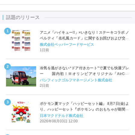
話題のリリース
アニメ「ハイキュー!!」×いきなり！ステーキコラボ ノ
ベルティ「名札風カード」に関するお詫びおよび交換
対応についてのご案内
株式会社ペッパーフードサービス
1日前
冷気を逃がさない“ドア付きカート”で夏でも快適プレ
ー 国内初！※オリンピアオリジナル「AirCon
Cart（エアコンカート）」導入 | ＰＧＭ
パシフィックゴルフマネージメント株式会社
2日前
ポケモン夏マック「ハッピーセット編」 8月7日(金)よ
り、ハッピーセット『ポケモン』のおもちゃが期間限
定登場
日本マクドナルド株式会社
2026年08月03日 12:00