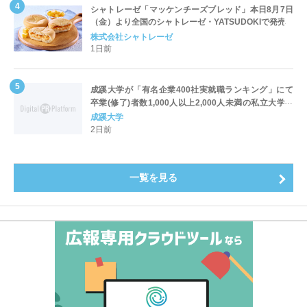
シャトレーゼ「マッケンチーズブレッド」本日8月7日
（金）より全国のシャトレーゼ・YATSUDOKIで発売
株式会社シャトレーゼ
1日前
成蹊大学が「有名企業400社実就職ランキング」にて
卒業(修了)者数1,000人以上2,000人未満の私立大学で
全国第1位を獲得！～実就職率は26.5%（前年比＋
成蹊大学
4.3pt）に伸長、東京の私立大学でも10位にランクイン
2日前
～
一覧を見る