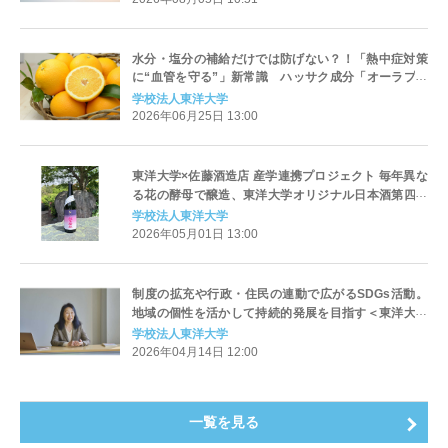
水分・塩分の補給だけでは防げない？！「熱中症対策
に“血管を守る”」新常識 ハッサク成分「オーラプテ
ン」で熱中症対策東洋大学が世界初の発見！
学校法人東洋大学
2026年06月25日 13:00
東洋大学×佐藤酒造店 産学連携プロジェクト 毎年異な
る花の酵母で醸造、東洋大学オリジナル日本酒第四弾
「越生梅林 エスティNo.4」発売開始
学校法人東洋大学
2026年05月01日 13:00
制度の拡充や行政・住民の連動で広がるSDGs活動。
地域の個性を活かして持続的発展を目指す＜東洋大学
SDGs NewsLetter Vol.45＞
学校法人東洋大学
2026年04月14日 12:00
一覧を見る