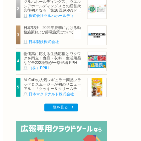
ツルハホールディングス、ウエル
シアホールディングスとの経営統
合後初となる「第26回JAPANドラ
ッグストアショー」に出展
株式会社ツルハホールディングス
日本製鉄 2026年夏季における勤
務施策および節電施策について
日本製鉄株式会社
物価高に応える生活応援とワクワ
クを両立！食品・衣料・生活用品
など全222種類が一挙登場 PPIHグ
ループ「夏福袋」＆セール 8月6日
（株）PPIH
(木)より順次スタート
McCaféの人気レギュラー商品フラ
ッペ＆スムージーが初のリニュー
アル！「クッキー＆クリームチョ
コフラッペ」「マンゴースムージ
日本マクドナルド株式会社
ー」8月5日（水）から販売開始
一覧を見る