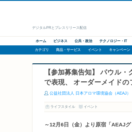
デジタルPRとプレスリリース配信
ホーム
ビジネス
公共・政治
テクノロジー・IT
カテゴリ
商品・サービス
イベント
キャンペーン
【参加募集告知】 パウル・
で表現、 オーダーメイドのフ
公益社団法人 日本アロマ環境協会（AEAJ）
ライフスタイル
イベント
～12月6日（金）より原宿「AEA