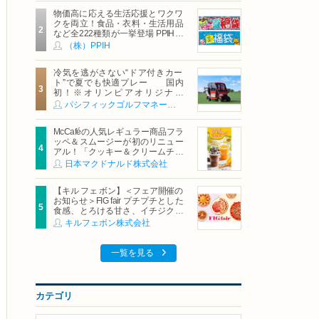
物価高に応える生活応援とワクワ
クを両立！食品・衣料・生活用品
など全222種類が一挙登場 PPIHグ
ループ「夏福袋」＆セール 8月6日
（株）PPIH
(木)より順次スタート
冷気を逃がさない“ドア付きカー
ト”で夏でも快適プレー 国内
初！※オリンピアオリジナル
「AirCon Cart（エアコンカー
パシフィックゴルフマネージメント株式会社
ト）」導入 | ＰＧＭ
McCaféの人気レギュラー商品フラ
ッペ＆スムージーが初のリニュー
アル！「クッキー＆クリームチョ
コフラッペ」「マンゴースムージ
日本マクドナルド株式会社
ー」8月5日（水）から販売開始
【キル フェ ボン】＜フェア開催の
お知らせ＞FIG fair プチプチとした
食感、とろける甘さ、イチジクの
魅力をたっぷりと。新作を含め、
キルフェボン株式会社
イチジク尽くしの全4種が登場8月
20日（木）スタート
一覧を見る
カテゴリ