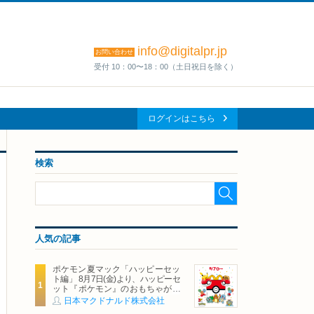
info@digitalpr.jp
お問い合わせ
受付 10：00〜18：00（土日祝日を除く）
ログインはこちら
検索
人気の記事
ポケモン夏マック「ハッピーセッ
ト編」 8月7日(金)より、ハッピーセ
ット『ポケモン』のおもちゃが期
間限定登場
日本マクドナルド株式会社