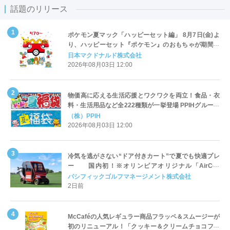
話題のリリース
ポケモン夏マック「ハッピーセット編」 8月7日(金)よ
り、ハッピーセット『ポケモン』のおもちゃが期間限
定登場
日本マクドナルド株式会社
2026年08月03日 12:00
物価高に応える生活応援とワクワクを両立！食品・衣
料・生活用品など全222種類が一挙登場 PPIHグループ
「夏福袋」＆セール 8月6日(木)より順次スタート
（株）PPIH
2026年08月03日 12:00
冷気を逃がさない“ドア付きカート”で夏でも快適プレ
ー 国内初！※オリンピアオリジナル「AirCon
Cart（エアコンカート）」導入 | ＰＧＭ
パシフィックゴルフマネージメント株式会社
2日前
McCaféの人気レギュラー商品フラッペ＆スムージーが
初のリニューアル！「クッキー＆クリームチョコフラ