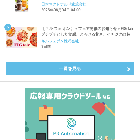
ッペ」「マンゴースムージー」8月5日（水）から販売
日本マクドナルド株式会社
開始
2026年08月04日 04:00
【キル フェ ボン】＜フェア開催のお知らせ＞FIG fair
プチプチとした食感、とろける甘さ、イチジクの魅力
をたっぷりと。新作を含め、イチジク尽くしの全4種が
キルフェボン株式会社
登場8月20日（木）スタート
3日前
一覧を見る