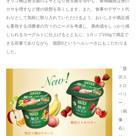
オリゴ糖は善玉菌のエサとなり善玉菌を増やし、食物繊維は便の
カサを増すなど便の状態を良くします。また、食事やデザート代
わりとして気軽に取り入れていただけるよう、おいしさや満足感
も重視する消費者の方々のニーズを考慮し、果肉感をしっかり感
じられるヨーグルトに仕上げるとともに、1カップ150gで満足で
きる容量でありながら、脂肪0というヘルシーさにもこだわりま
した。
「贅
沢ス
トロ
ベリ
ー」
（画
像
右）