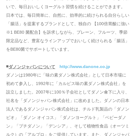
いで、毎日おいしくヨーグルト習慣を続けることができます。
日本では、毎日簡単に、自然に、効率的に続けられる自分らしい
「腸活」を提案するブランドとして、独自の 【100倍胃酸に強い
※1 BE80 菌配合】を訴求しながら、プレーン、フルーツ、季節
限定品など、豊富なラインアップでおいしく続けられる「腸活」
をBE80菌でサポートしています。
■
http://www.danone.co.jp
ダノンジャパンについて
ダノンは1980年に「味の素ダノン株式会社」として日本市場に
初めて参入し、1992年に「カルピス味の素ダノン株式会社」を
設立しました。2007年に100％子会社としてダノン傘下に入り、
社名を「ダノンジャパン株式会社」に改めました。ダノンの日本
法人であるダノンジャパン株式会社は、チルド乳製品の「ダノン
ビオ」「ダノン オイコス」「ダノンヨーグルト」「ベビーダノ
ン」「プチダノン」「デンシア」、そして植物性食品（オーツミ
ルク）の「アルプロ」をご提供しています。また、ダノンジャパ