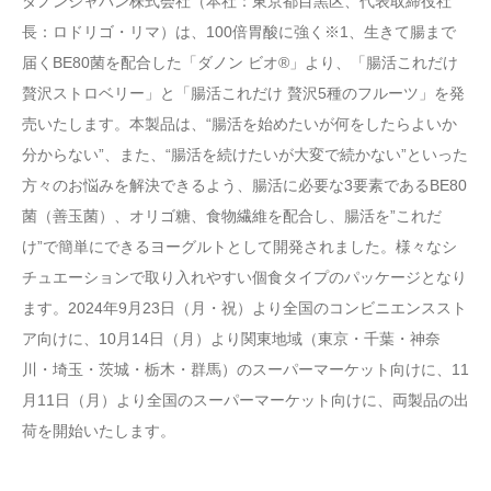
ダノンジャパン株式会社（本社：東京都目黒区、代表取締役社
長：ロドリゴ・リマ）は、100倍胃酸に強く※1、生きて腸まで
届くBE80菌を配合した「ダノン ビオ®」より、「腸活これだけ
贅沢ストロベリー」と「腸活これだけ 贅沢5種のフルーツ」を発
売いたします。本製品は、“腸活を始めたいが何をしたらよいか
分からない”、また、“腸活を続けたいが大変で続かない”といった
方々のお悩みを解決できるよう、腸活に必要な3要素であるBE80
菌（善玉菌）、オリゴ糖、食物繊維を配合し、腸活を”これだ
け”で簡単にできるヨーグルトとして開発されました。様々なシ
チュエーションで取り入れやすい個食タイプのパッケージとなり
ます。2024年9月23日（月・祝）より全国のコンビニエンススト
ア向けに、10月14日（月）より関東地域（東京・千葉・神奈
川・埼玉・茨城・栃木・群馬）のスーパーマーケット向けに、11
月11日（月）より全国のスーパーマーケット向けに、両製品の出
荷を開始いたします。