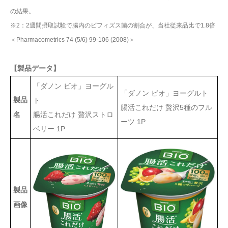
の結果。
※2：2週間摂取試験で腸内のビフィズス菌の割合が、当社従来品比で1.8倍
＜Pharmacometrics 74 (5/6) 99-106 (2008)＞
【製品データ】
「ダノン ビオ」ヨーグル
「ダノン ビオ」ヨーグルト
製品
ト
腸活これだけ 贅沢5種のフル
腸活これだけ 贅沢ストロ
名
ーツ 1P
ベリー 1P
製品
画像