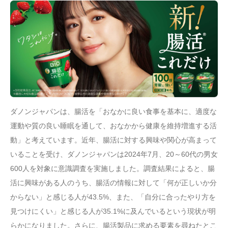
ダノンジャパンは、腸活を「おなかに良い食事を基本に、適度な
運動や質の良い睡眠を通して、おなかから健康を維持増進する活
動」と考えています。近年、腸活に対する興味や関心が高まって
いることを受け、ダノンジャパンは2024年7月、20～60代の男女
600人を対象に意識調査を実施しました。調査結果によると、腸
活に興味がある人のうち、腸活の情報に対して「何が正しいか分
からない」と感じる人が43.5%、また、「自分に合ったやり方を
見つけにくい」と感じる人が35.1%に及んでいるという現状が明
らかになりました。さらに、腸活製品に求める要素を尋ねたとこ