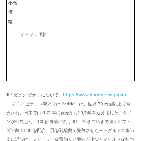
小売
価
格
オープン価格
■
https://www.danone.co.jp/bio/
「ダノン ビオ」について
「ダノン ビオ」（海外では Activia）は、世界 70 カ国以上で発
売され、日本では2022年に発売から20周年を迎えました。ダノ
ンが発見した、100倍胃酸に強く※1、生きて腸まで届くビフィ
ズス菌 BE80 を配合。乳を乳酸菌で発酵させたヨーグルト本来の
姿に近づけ、クリーミーな舌触りと酸味が少なくマイルドな味わ