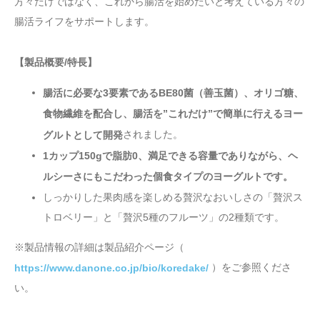
方々だけではなく、これから腸活を始めたいと考えている方々の
腸活ライフをサポートします。
【製品概要/特長】
腸活に必要な3要素であるBE80菌（善玉菌）、オリゴ糖、
食物繊維を配合し、腸活を”これだけ”で簡単に行えるヨー
されました。
グルトとして開発
1カップ150gで脂肪0、満足できる容量でありながら、ヘ
ルシーさにもこだわった個食タイプのヨーグルトです。
しっかりした果肉感を楽しめる贅沢なおいしさの「贅沢ス
トロベリー」と「贅沢5種のフルーツ」の2種類です。
※製品情報の詳細は製品紹介ページ（
）をご参照くださ
https://www.danone.co.jp/bio/koredake/
い。