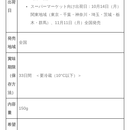
出荷
スーパーマーケット向け出荷日：10月14日（月）
日
関東地域（東京・千葉・神奈川・埼玉・茨城・栃
木・群馬）、11月11日（月）全国発売
発売
全国
地域
賞味
期限
33日間 ＜要冷蔵（10°C以下）＞
（保
存方
法）
内容
150g
量
希望