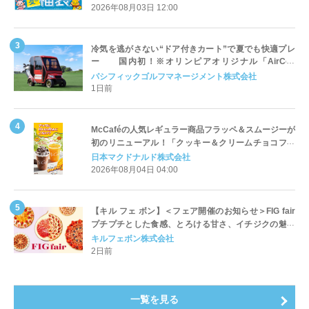
2026年08月03日 12:00
冷気を逃がさない“ドア付きカート”で夏でも快適プレ
ー 国内初！※オリンピアオリジナル「AirCon
Cart（エアコンカート）」導入 | ＰＧＭ
パシフィックゴルフマネージメント株式会社
1日前
McCaféの人気レギュラー商品フラッペ＆スムージーが
初のリニューアル！「クッキー＆クリームチョコフラ
ッペ」「マンゴースムージー」8月5日（水）から販売
日本マクドナルド株式会社
開始
2026年08月04日 04:00
【キル フェ ボン】＜フェア開催のお知らせ＞FIG fair
プチプチとした食感、とろける甘さ、イチジクの魅力
をたっぷりと。新作を含め、イチジク尽くしの全4種が
キルフェボン株式会社
登場8月20日（木）スタート
2日前
一覧を見る