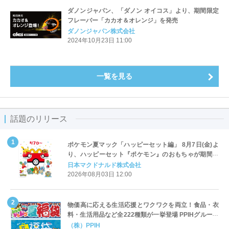
ダノンジャパン、「ダノン オイコス」より、期間限定
フレーバー「カカオ＆オレンジ」を発売
ダノンジャパン株式会社
2024年10月23日 11:00
一覧を見る
話題のリリース
ポケモン夏マック「ハッピーセット編」 8月7日(金)よ
り、ハッピーセット『ポケモン』のおもちゃが期間限
定登場
日本マクドナルド株式会社
2026年08月03日 12:00
物価高に応える生活応援とワクワクを両立！食品・衣
料・生活用品など全222種類が一挙登場 PPIHグループ
「夏福袋」＆セール 8月6日(木)より順次スタート
（株）PPIH