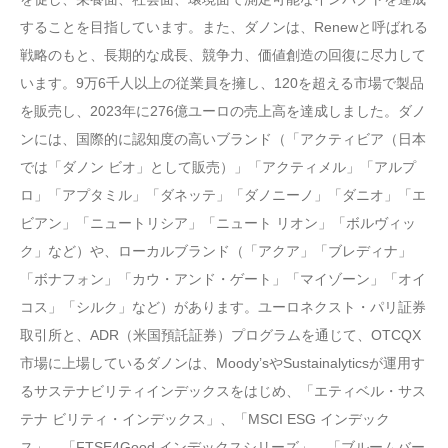
することを目指しています。また、ダノンは、Renewと呼ばれる
戦略のもと、長期的な成長、競争力、価値創造の回復に尽力して
います。9万6千人以上の従業員を擁し、120を超える市場で製品
を販売し、2023年に276億ユーロの売上高を達成しました。ダノ
ンには、国際的に認知度の高いブランド（「アクティビア（日本
では「ダノン ビオ」として販売）」「アクティメル」「アルプ
ロ」「アプタミル」「ダネッテ」「ダノニーノ」「ダニオ」「エ
ビアン」「ニュートリシア」「ニュート リオン」「ボルヴィッ
ク」など）や、ローカルブランド（「アクア」「ブレディナ」
「ボナフォン」「カウ・アンド・ゲート」「マイゾーン」「オイ
コス」「シルク」など）があります。ユーロネクスト・パリ証券
取引所と、ADR（米国預託証券）プログラムを通じて、OTCQX
市場に上場しているダノンは、Moody’sやSustainalyticsが運用す
るサステナビリティインデックスをはじめ、「エティベル・サス
テナ ビリティ・インデックス」、「MSCI ESG インデック
ス」、「FTSE4Good インデックスシリーズ」、「ブルームバー