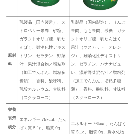
乳製品（国内製造）、ス
乳製品（国内製造）、りんご
トロベリー果肉、砂糖、
果肉、もも果肉、砂糖、ガラ
ガラクトオリゴ糖、乳た
クトオリゴ糖、乳たんぱく、
んぱく、難消化性デキス
果汁（マスカット、オレン
原材
トリン、ゼラチン、野菜
ジ）、難消化性デキストリ
汁・果汁混合物／増粘剤
ン、ゼラチン、バナナピュー
料
（加工でんぷん、増粘多
レ、濃縮野菜混合汁／増粘剤
糖類）、香料、酸味料、
（加工でんぷん、増粘多糖
乳酸カルシウム、甘味料
類）、香料、酸味料、甘味料
（スクラロース）
（スクラロース）
栄養
表示
エネルギー 75kcal、たん
エネルギー 76kcal、たんぱく
成分
ぱく質 5.1g、脂質 0g、
質 5.1g、脂質 0g、炭水化物