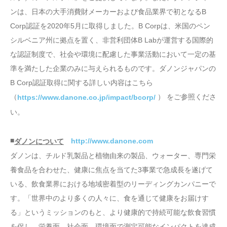
ンは、日本の大手消費財メーカーおよび食品業界で初となるB
Corp認証を2020年5月に取得しました。B Corpは、米国のペン
シルベニア州に拠点を置く、非営利団体B Labが運営する国際的
な認証制度で、社会や環境に配慮した事業活動において一定の基
準を満たした企業のみに与えられるものです。ダノンジャパンの
B Corp認証取得に関する詳しい内容はこちら
（
） をご参照くださ
https://www.danone.co.jp/impact/bcorp/
い。
■
http://www.danone.com
ダノンについて
ダノンは、チルド乳製品と植物由来の製品、ウォーター、専門栄
養食品を合わせた、健康に焦点を当てた3事業で急成長を遂げて
いる、飲食業界における地域密着型のリーディングカンパニーで
す。「世界中のより多くの人々に、食を通じて健康をお届けす
る」というミッションのもと、より健康的で持続可能な飲食習慣
を促し、栄養面、社会面、環境面で測定可能なインパクトを達成