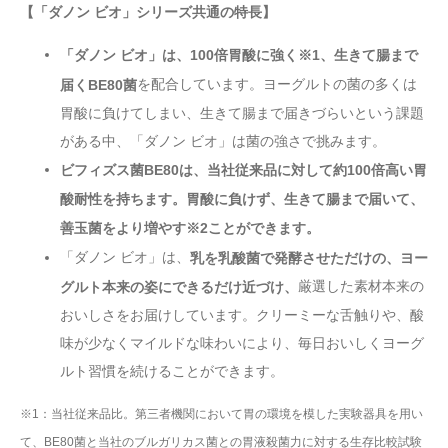
【「ダノン ビオ」シリーズ共通の特長】
「ダノン ビオ」は、100倍胃酸に強く※1、生きて腸まで
を配合しています。ヨーグルトの菌の多くは
届くBE80菌
胃酸に負けてしまい、生きて腸まで届きづらいという課題
がある中、「ダノン ビオ」は菌の強さで挑みます。
ビフィズス菌BE80は、当社従来品に対して約100倍高い胃
酸耐性を持ちます。胃酸に負けず、生きて腸まで届いて、
善玉菌をより増やす※2ことができます。
「ダノン ビオ」は、
乳を乳酸菌で発酵させただけの、ヨー
厳選した素材本来の
グルト本来の姿にできるだけ近づけ、
おいしさをお届けしています。クリーミーな舌触りや、酸
味が少なくマイルドな味わいにより、毎日おいしくヨーグ
ルト習慣を続けることができます。
※1：当社従来品比。第三者機関において胃の環境を模した実験器具を用い
て、BE80菌と当社のブルガリカス菌との胃液殺菌力に対する生存比較試験