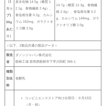
（1
炭水化物 14.5g（糖質 1
14.7g（糖質 12.3g、食物繊
2.1g、食物繊維 2.4g）、
カッ
維 2.4g）、食塩相当量 0.2
食塩相当量 0.2g、カルシ
プ1
g、カルシウム 149mg、ガラ
ウム 162mg、ガラクトオ
50g
クトオリゴ糖 2.0g
リゴ糖 2.0g
あた
り）
＜以下、2製品共通の製品データ＞
ダノンジャパン株式会社
製造
館林工場 群馬県館林市下早川田町 366-1
者
種類
発酵乳
別名
称
コンビニエンスストア向け出荷日：９月23日
（月・祝）