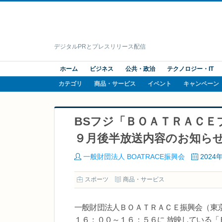
デジタルPRとプレスリリース配信
ホーム
ビジネス
公共・政治
テクノロジー・IT
カテゴリ
商品・サービス
イベント
キャンペーン
BSフジ「ＢＯＡＴＲＡＣＥ
９月後半放送内容のお知ら
一般財団法人 BOATRACE振興会
2024
スポーツ
商品・サービス
一般財団法人ＢＯＡＴＲＡＣＥ振興会（東
１６：００～１６：５６に 放映している「