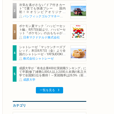
冷気を逃がさない“ドア付きカー
ト”で夏でも快適プレー 国内
初！※オリンピアオリジナル
「AirCon Cart（エアコンカー
パシフィックゴルフマネージメント株式会社
ト）」導入 | ＰＧＭ
ポケモン夏マック「ハッピーセッ
ト編」 8月7日(金)より、ハッピーセ
ット『ポケモン』のおもちゃが期
間限定登場
日本マクドナルド株式会社
シャトレーゼ「マッケンチーズブ
レッド」本日8月7日（金）より全
国のシャトレーゼ・YATSUDOKIで
発売
株式会社シャトレーゼ
成蹊大学が「有名企業400社実就職ランキング」に
て卒業(修了)者数1,000人以上2,000人未満の私立大
学で全国第1位を獲得！～実就職率は26.5%（前年
比＋4.3pt）に伸長、東京の私立大学でも10位にラ
成蹊大学
ンクイン～
一覧を見る
カテゴリ