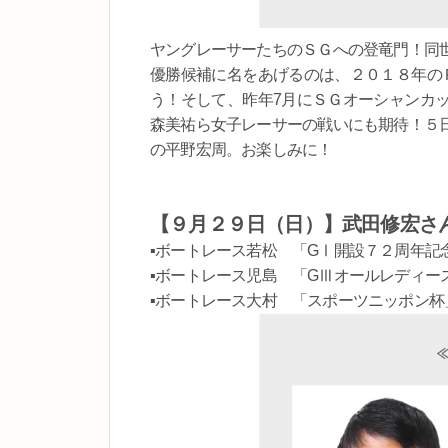
ヤングレーサーたちのＳＧへの登竜門！同
優勝候補に名をあげるのは、２０１８年の
う！そして、昨年7月にＳＧオーシャンカ
森美祐ら女子レーサーの戦いにも期待！５
の平野宏周。お楽しみに！
【９月２９日（日）】武田修宏さ
▪ボートレース若松 「GⅠ開設７２周年記
▪ボートレース児島 「GⅢオールレディー
▪ボートレース大村 「スポーツニッポン杯