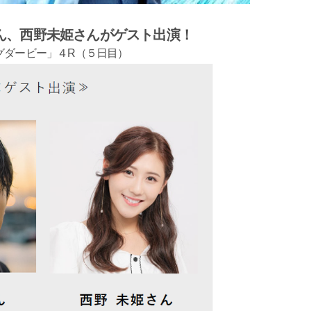
ん、西野未姫さんがゲスト出演！
グダービー」４R（５日目）