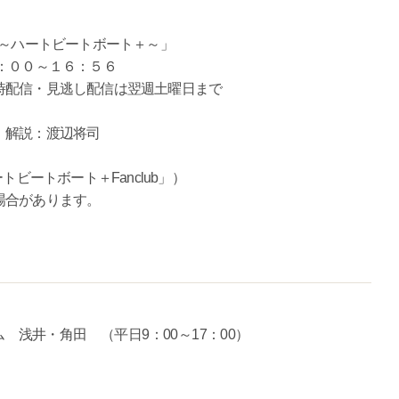
 ～ハートビートボート＋～」
：００～１６：５６
見逃し配信は翌週土曜日まで
、解説：渡辺将司
トビートボート＋Fanclub」）
場合があります。
ム 浅井・角田 （平日9：00～17：00）