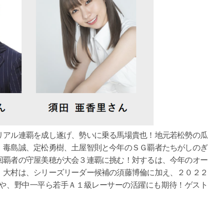
リアル連覇を成し遂げ、勢いに乗る馬場貴也！地元若松勢の瓜
、毒島誠、定松勇樹、土屋智則と今年のＳＧ覇者たちがしのぎ
回覇者の守屋美穂が大会３連覇に挑む！対するは、今年のオー
！大村は、シリーズリーダー候補の須藤博倫に加え、２０２２
や、野中一平ら若手Ａ１級レーサーの活躍にも期待！ゲスト