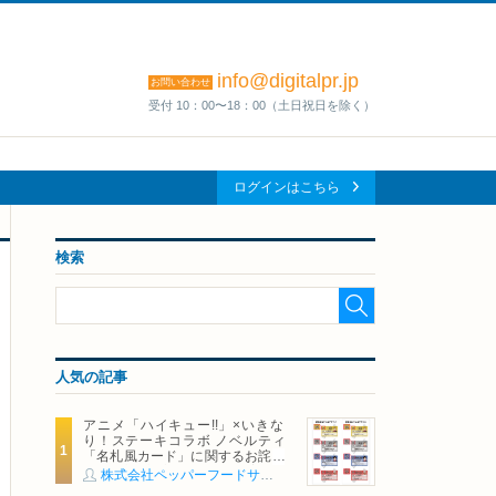
info@digitalpr.jp
お問い合わせ
受付 10：00〜18：00（土日祝日を除く）
ログインはこちら
検索
人気の記事
アニメ「ハイキュー!!」×いきな
り！ステーキコラボ ノベルティ
「名札風カード」に関するお詫び
および交換対応についてのご案内
株式会社ペッパーフードサービス