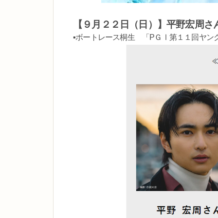
【９月２２日（日）】平野宏周さ
▪ボートレース桐生 「PＧⅠ第１１回ヤン