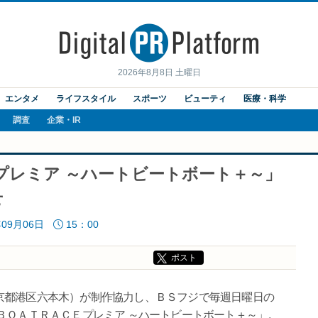
2026年8月8日 土曜日
エンタメ
ライフスタイル
スポーツ
ビューティ
医療・科学
調査
企業・IR
プレミア ～ハートビートボート＋～」
せ
年09月06日
15：00
ポスト
京都港区六本木）が制作協力し、ＢＳフジで毎週日曜日の
ＢＯＡＴＲＡＣＥプレミア ～ハートビートボート＋～」。