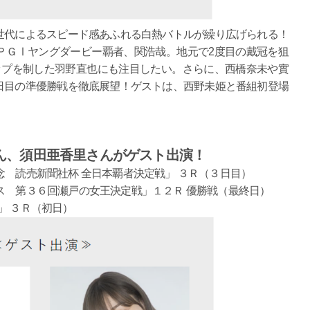
世代によるスピード感あふれる白熱バトルが繰り広げられる！
ＰＧⅠヤングダービー覇者、関浩哉。地元で2度目の戴冠を狙
ップを制した羽野直也にも注目したい。さらに、西橋奈未や實
日目の準優勝戦を徹底展望！ゲストは、西野未姫と番組初登場
ん、須田亜香里さんがゲスト出演！
念 読売新聞社杯 全日本覇者決定戦」 ３Ｒ（３日目）
ス 第３６回瀬戸の女王決定戦」１２Ｒ 優勝戦（最終日）
」 ３Ｒ（初日）