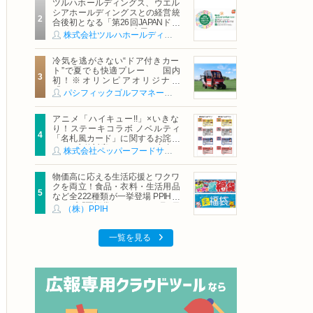
ツルハホールディングス、ウエル
シアホールディングスとの経営統
合後初となる「第26回JAPANドラ
ッグストアショー」に出展
株式会社ツルハホールディングス
冷気を逃がさない“ドア付きカー
ト”で夏でも快適プレー 国内
初！※オリンピアオリジナル
「AirCon Cart（エアコンカー
パシフィックゴルフマネージメント株式会社
ト）」導入 | ＰＧＭ
アニメ「ハイキュー!!」×いきな
り！ステーキコラボ ノベルティ
「名札風カード」に関するお詫び
および交換対応についてのご案内
株式会社ペッパーフードサービス
物価高に応える生活応援とワクワ
クを両立！食品・衣料・生活用品
など全222種類が一挙登場 PPIHグ
ループ「夏福袋」＆セール 8月6日
（株）PPIH
(木)より順次スタート
一覧を見る