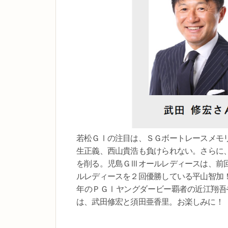
若松ＧⅠの注目は、ＳＧボートレースメモ
生正義、西山貴浩も負けられない。さらに
を削る。児島ＧⅢオールレディースは、前
ルレディースを２回優勝している平山智加
年のＰＧⅠヤングダービー覇者の近江翔吾
は、武田修宏と須田亜香里。お楽しみに！