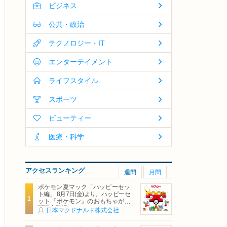
ビジネス
公共・政治
テクノロジー・IT
エンターテイメント
ライフスタイル
スポーツ
ビューティー
医療・科学
アクセスランキング
週間
月間
ポケモン夏マック「ハッピーセッ
ト編」 8月7日(金)より、ハッピーセ
ット『ポケモン』のおもちゃが期
間限定登場
日本マクドナルド株式会社