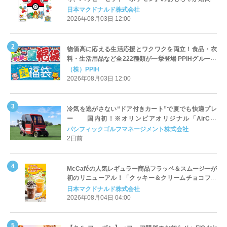
定登場
日本マクドナルド株式会社
2026年08月03日 12:00
物価高に応える生活応援とワクワクを両立！食品・衣
料・生活用品など全222種類が一挙登場 PPIHグループ
「夏福袋」＆セール 8月6日(木)より順次スタート
（株）PPIH
2026年08月03日 12:00
冷気を逃がさない“ドア付きカート”で夏でも快適プレ
ー 国内初！※オリンピアオリジナル「AirCon
Cart（エアコンカート）」導入 | ＰＧＭ
パシフィックゴルフマネージメント株式会社
2日前
McCaféの人気レギュラー商品フラッペ＆スムージーが
初のリニューアル！「クッキー＆クリームチョコフラ
ッペ」「マンゴースムージー」8月5日（水）から販売
日本マクドナルド株式会社
開始
2026年08月04日 04:00