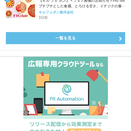
【キル フェ ボン】＜フェア開催のお知らせ＞FIG fair
プチプチとした食感、とろける甘さ、イチジクの魅力
をたっぷりと。新作を含め、イチジク尽くしの全4種が
キルフェボン株式会社
登場8月20日（木）スタート
3日前
一覧を見る