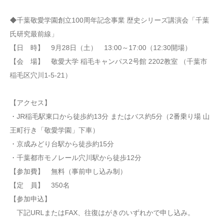
◆千葉敬愛学園創立100周年記念事業 歴史シリーズ講演会「千葉
氏研究最前線」
【日 時】 9月28日（土） 13:00～17:00（12:30開場）
【会 場】 敬愛大学 稲毛キャンパス2号館 2202教室 （千葉市
稲毛区穴川1-5-21）
【アクセス】
・JR稲毛駅東口から徒歩約13分 またはバス約5分（2番乗り場 山
王町行き「敬愛学園」下車）
・京成みどり台駅から徒歩約15分
・千葉都市モノレール穴川駅から徒歩12分
【参加費】 無料（事前申し込み制）
【定 員】 350名
【参加申込】
下記URLまたはFAX、往復はがきのいずれかで申し込み。