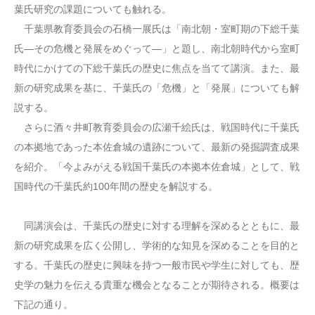
葉氏研究の課題についても触れる。
千葉県教育委員会の石橋一展氏は「南北朝・室町期の下総千葉
氏―その危機と発展をめぐって―」と題し、南北朝時代から室町
時代にかけての下総千葉氏の歴史に焦点を当てて講演。また、最
新の研究成果を基に、千葉氏の「危機」と「発展」についても解
説する。
さらに酒々井町教育委員会の広瀬千絵氏は、戦国時代に千葉氏
の本拠地であった本佐倉城の遺跡について、最新の発掘調査成果
を紹介。「今よみがえる戦国千葉氏の本拠本佐倉城」として、戦
国時代の千葉氏約100年間の歴史を解説する。
同講演会は、千葉氏の歴史に対する理解を深めるとともに、最
新の研究成果を広く公開し、学術的な知見を深めることを目的と
する。千葉氏の歴史に興味を持つ一般市民や学生に対しても、歴
史学の魅力を伝える貴重な機会となることが期待される。概要は
下記の通り。