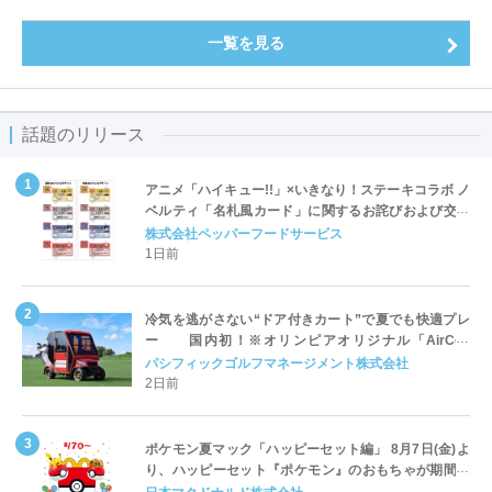
一覧を見る
話題のリリース
アニメ「ハイキュー!!」×いきなり！ステーキコラボ ノ
ベルティ「名札風カード」に関するお詫びおよび交換
対応についてのご案内
株式会社ペッパーフードサービス
1日前
冷気を逃がさない“ドア付きカート”で夏でも快適プレ
ー 国内初！※オリンピアオリジナル「AirCon
Cart（エアコンカート）」導入 | ＰＧＭ
パシフィックゴルフマネージメント株式会社
2日前
ポケモン夏マック「ハッピーセット編」 8月7日(金)よ
り、ハッピーセット『ポケモン』のおもちゃが期間限
定登場