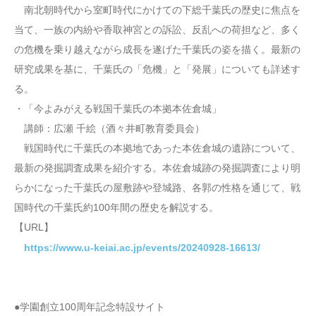
南北朝時代から室町時代にかけての下総千葉氏の歴史に焦点を
当て、一族の内紛や香取神宮との訴訟、反乱への荷担など、多く
の危機を乗り越えながら成長を遂げた千葉氏の姿を描く。最新の
研究成果を基に、千葉氏の「危機」と「発展」についても詳述す
る。
・「今よみがえる戦国千葉氏の本拠本佐倉城」
講師：広瀬 千絵（酒々井町教育委員会）
戦国時代に千葉氏の本拠地であった本佐倉城の遺跡について、
最新の発掘調査成果を紹介する。本佐倉城跡の発掘調査により明
らかになった千葉氏の屋敷跡や登城路、各郭の性格を通じて、戦
国時代の千葉氏約100年間の歴史を解説する。
【URL】
https://www.u-keiai.ac.jp/events/20240928-16613/
●学園創立100周年記念特設サイト