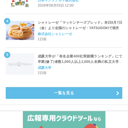
日本マクドナルド株式会社
2026年08月03日 12:00
シャトレーゼ「マッケンチーズブレッド」本日8月7日
（金）より全国のシャトレーゼ・YATSUDOKIで発売
株式会社シャトレーゼ
1日前
成蹊大学が「有名企業400社実就職ランキング」にて
卒業(修了)者数1,000人以上2,000人未満の私立大学で
全国第1位を獲得！～実就職率は26.5%（前年比＋
成蹊大学
4.3pt）に伸長、東京の私立大学でも10位にランクイン
2日前
～
一覧を見る