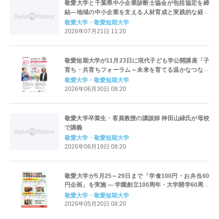
敬愛大学と千葉県中小企業診断士協会が包括協定を締
結―地域の中小企業を支える人材育成と実践的な経営
教育を推進―
敬愛大学・敬愛短期大学
2026年07月21日 11:20
敬愛短期大学が11月23日に現代子ども学公開講座「子
育ち・共育ちフォーラム～未来を育てる温かなつなが
り～」第2弾「保育はやっぱりおもしろい！！」を開催
敬愛大学・敬愛短期大学
2026年06月30日 08:20
敬愛大学卒業生・客員教授の講談師 神田山緑氏が母校
で講義
敬愛大学・敬愛短期大学
2026年06月19日 08:20
敬愛大学が5月25～29日まで「学食100円・お弁当60
円企画」を実施 ― 学園創立100周年・大学開学60周年
記念事業の一環 ― 学生への感謝を込めて
敬愛大学・敬愛短期大学
2026年05月20日 08:20