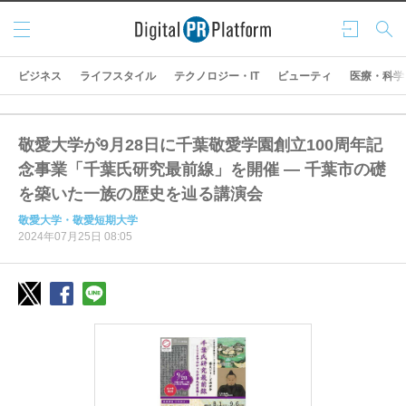
メニ
ログ
検索
ュー
イン
ビジネス
ライフスタイル
テクノロジー・IT
ビューティ
医療・科学
敬愛大学が9月28日に千葉敬愛学園創立100周年記
念事業「千葉氏研究最前線」を開催 ― 千葉市の礎
を築いた一族の歴史を辿る講演会
敬愛大学・敬愛短期大学
2024年07月25日 08:05