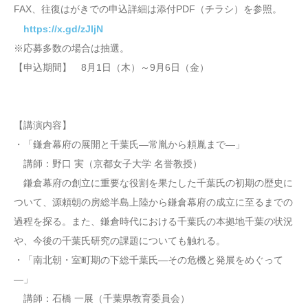
FAX、往復はがきでの申込詳細は添付PDF（チラシ）を参照。
https://x.gd/zJljN
※応募多数の場合は抽選。
【申込期間】 8月1日（木）～9月6日（金）
【講演内容】
・「鎌倉幕府の展開と千葉氏―常胤から頼胤まで―」
講師：野口 実（京都女子大学 名誉教授）
鎌倉幕府の創立に重要な役割を果たした千葉氏の初期の歴史に
ついて、源頼朝の房総半島上陸から鎌倉幕府の成立に至るまでの
過程を探る。また、鎌倉時代における千葉氏の本拠地千葉の状況
や、今後の千葉氏研究の課題についても触れる。
・「南北朝・室町期の下総千葉氏―その危機と発展をめぐって
―」
講師：石橋 一展（千葉県教育委員会）