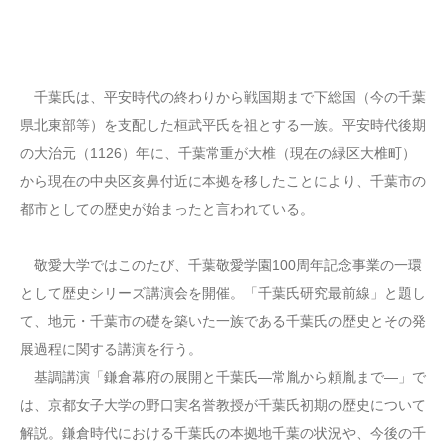
千葉氏は、平安時代の終わりから戦国期まで下総国（今の千葉
県北東部等）を支配した桓武平氏を祖とする一族。平安時代後期
の大治元（1126）年に、千葉常重が大椎（現在の緑区大椎町）
から現在の中央区亥鼻付近に本拠を移したことにより、千葉市の
都市としての歴史が始まったと言われている。
敬愛大学ではこのたび、千葉敬愛学園100周年記念事業の一環
として歴史シリーズ講演会を開催。「千葉氏研究最前線」と題し
て、地元・千葉市の礎を築いた一族である千葉氏の歴史とその発
展過程に関する講演を行う。
基調講演「鎌倉幕府の展開と千葉氏―常胤から頼胤まで―」で
は、京都女子大学の野口実名誉教授が千葉氏初期の歴史について
解説。鎌倉時代における千葉氏の本拠地千葉の状況や、今後の千