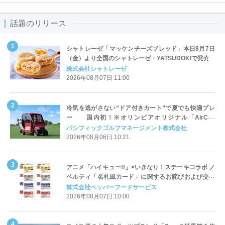
話題のリリース
シャトレーゼ「マッケンチーズブレッド」本日8月7日
（金）より全国のシャトレーゼ・YATSUDOKIで発売
株式会社シャトレーゼ
2026年08月07日 11:00
冷気を逃がさない“ドア付きカート”で夏でも快適プレ
ー 国内初！※オリンピアオリジナル「AirCon
Cart（エアコンカート）」導入 | ＰＧＭ
パシフィックゴルフマネージメント株式会社
2026年08月06日 10:21
アニメ「ハイキュー!!」×いきなり！ステーキコラボ ノ
ベルティ「名札風カード」に関するお詫びおよび交換
対応についてのご案内
株式会社ペッパーフードサービス
2026年08月07日 10:00