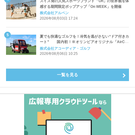
スイス発の人気スポーツブランド「On」の世界観を体
感する期間限定ポップアップ「On WEEK」を開催
株式会社アルペン
2026年08月03日 17:24
夏でも快適なゴルフを！冷気を逃がさない“ドア付きカ
ート” 国内初！※オリンピアオリジナル「AirCon
Cart（エアコンカート）」導入 | アコーディア・ゴ
株式会社アコーディア・ゴルフ
ルフ
2026年08月06日 10:25
一覧を見る