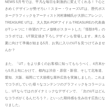
NEWS 5月号では、平凡な毎日を刺激的に変えてくれる！？心と
きめくデザインが勢ぞろい！スター・ウォーズUTは、歴代ポス
ターグラフィックをアーティスト河村康輔氏が大胆にアレンジ。
TREASURE UTは、大人気K-POPアイドルTREASUREの代表曲
がTシャツに！待望のアニメ放映がスタートした『怪獣8号』の
コラボでは、UT限定描き下ろしデザインも登場します。来たる
夏に向けて準備が始まる5月、お気に入りのUTを見つけてみませ
んか？
また、「UT」をより多くのお客様に知ってもらうべく、4月末か
ら5月上旬にかけて、都内は渋谷・原宿・新宿、そして北海道、
愛知、大阪、福岡にて大規模な屋外広告を実施しました。これま
でコラボしていた様々なコンテンツのグラフィックをコラージュ
し、UTならではのダイナミックなデザインで、「次のUTはどん
なコラボがくるんだろう？」といった期待感を生み出す広告にな
りました。