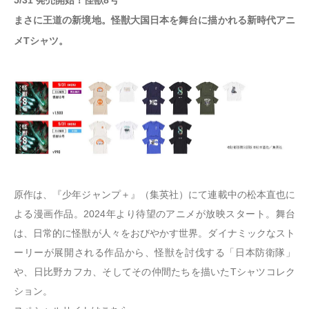
5/31 発売開始！怪獣8号
まさに王道の新境地。怪獣大国日本を舞台に描かれる新時代アニ
メTシャツ。
原作は、『少年ジャンプ＋』（集英社）にて連載中の松本直也に
よる漫画作品。2024年より待望のアニメが放映スタート。舞台
は、日常的に怪獣が人々をおびやかす世界。ダイナミックなスト
ーリーが展開される作品から、怪獣を討伐する「日本防衛隊」
や、日比野カフカ、そしてその仲間たちを描いたTシャツコレク
ション。