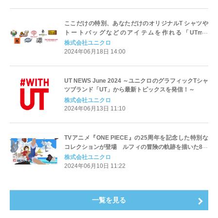
ここだけの特別、あなただけのオリジナルT シャツや
トートバッグなどのアイテムを作れる「UTme!
STORE HARAJUKU」 ～ユニクロ原宿店に6月21日
株式会社ユニクロ
（金）オープン～
2024年06月18日 14:00
UT NEWS June 2024 ～ユニクロのグラフィックTシャ
ツブランド「UT」から最新トピックスを発信！～
株式会社ユニクロ
2024年06月13日 11:10
TVアニメ『ONE PIECE』の25周年を記念した特別な
コレクションが登場 ルフィの冒険の軌跡を描いた8種
類のデザイン 「ONE PIECE DAY 24」とのグローバ
株式会社ユニクロ
ルパートナーシップを締結も！
2024年06月10日 11:22
一覧を見る