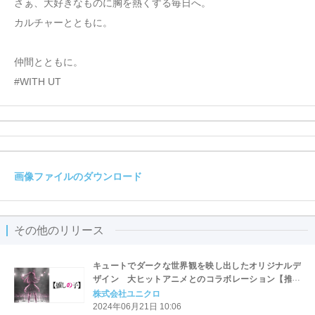
さぁ、大好きなものに胸を熱くする毎日へ。
カルチャーとともに。
仲間とともに。
#WITH UT
画像ファイルのダウンロード
その他のリリース
キュートでダークな世界観を映し出したオリジナルデ
ザイン 大ヒットアニメとのコラボレーション【推し
の子】UT 7月5日（金）発売
株式会社ユニクロ
2024年06月21日 10:06