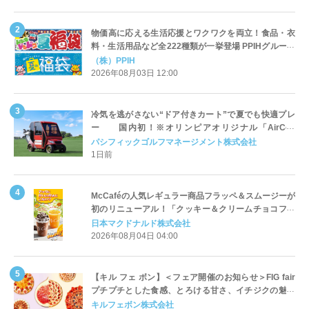
物価高に応える生活応援とワクワクを両立！食品・衣
料・生活用品など全222種類が一挙登場 PPIHグループ
「夏福袋」＆セール 8月6日(木)より順次スタート
（株）PPIH
2026年08月03日 12:00
冷気を逃がさない“ドア付きカート”で夏でも快適プレ
ー 国内初！※オリンピアオリジナル「AirCon
Cart（エアコンカート）」導入 | ＰＧＭ
パシフィックゴルフマネージメント株式会社
1日前
McCaféの人気レギュラー商品フラッペ＆スムージーが
初のリニューアル！「クッキー＆クリームチョコフラ
ッペ」「マンゴースムージー」8月5日（水）から販売
日本マクドナルド株式会社
開始
2026年08月04日 04:00
【キル フェ ボン】＜フェア開催のお知らせ＞FIG fair
プチプチとした食感、とろける甘さ、イチジクの魅力
をたっぷりと。新作を含め、イチジク尽くしの全4種が
キルフェボン株式会社