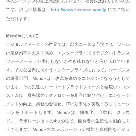
本のシーメンスの売上高は約2,155億円、社員数はおよそ2,600人
です。詳しい情報は、
にてご覧い
http://www.siemens.com/jp
ただけます。
Mendixについて
デジタルファーストの世界では、顧客ニーズは予測され、ツール
は業務効率を大きく高め、エンタープライズはデジタルトランス
フォーメーション実行しないと生き残れないと信じられていま
す。そんな世界に向かうエンタープライズにとって、シーメンス
の事業部門、Mendixは、改革を進めるエンジンになろうとして
います。その先進のローコードプラットフォームと幅広いエコシ
ステムは、最先端のテクノロジーを相互に結び付け、エンゲージ
メントの向上、業務の合理化、ITの効率化を実現するソリューシ
ョンをサポートします。Mendixは、抽象化、自動化、クラウ
ド、コラボレーションの4つの柱で、開発者の生産性を劇的に向
上させます。Mendixのコラボレーション機能と直感的なビジュ