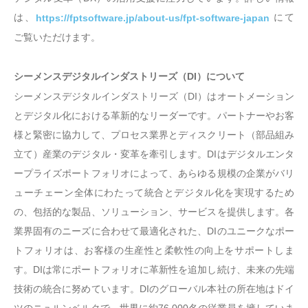
は、
にて
https://fptsoftware.jp/about-us/fpt-software-japan
ご覧いただけます。
シーメンスデジタルインダストリーズ（DI）について
シーメンスデジタルインダストリーズ（DI）はオートメーション
とデジタル化における革新的なリーダーです。パートナーやお客
様と緊密に協力して、プロセス業界とディスクリート（部品組み
立て）産業のデジタル・変革を牽引します。DIはデジタルエンタ
ープライズポートフォリオによって、あらゆる規模の企業がバリ
ューチェーン全体にわたって統合とデジタル化を実現するため
の、包括的な製品、ソリューション、サービスを提供します。各
業界固有のニーズに合わせて最適化された、DIのユニークなポー
トフォリオは、お客様の生産性と柔軟性の向上をサポートしま
す。DIは常にポートフォリオに革新性を追加し続け、未来の先端
技術の統合に努めています。DIのグローバル本社の所在地はドイ
ツのニュルンベルクで、世界に約76,000名の従業員を擁していま