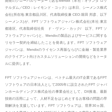
開発のグローバルリーダーであるMendix（本社：オランダ ロッ
テルダム／CEO：レイモンド・コック）は本日、シーメンス株式
会社(所在地:東京都品川区、代表取締役兼 CEO:堀田 邦彦、以下
シーメンス)が、FPT ソフトウェアジャパン株式会社(本社:東京
都港区、代表取締役社長 ド・ヴァン・カック/ 以下、FPT ソ
フトウェアジャパン)と、Mendixの製品およびサービスに関する
リセラー契約を締結したことを発表します。FPT ソフトウェア
ジャパンは、Mendixのライセンス再販ならびに金融・製造業界
のクライアント向けカスタムソリューションの開発などをトータ
ルに提供します。
FPT ソフトウェアジャパンは、ベトナム最大のIT企業であるFPT
ソフトウェアの日本法人として2005年に設立されたFPT ジャパ
ンホールディングス株式会社の事業会社として、DX推進、最新
技術の活用によって、人材不足をはじめとするお客様の問題の早
期解決を支援しています。FPT ソフトウェアは、世界30ヵ国、