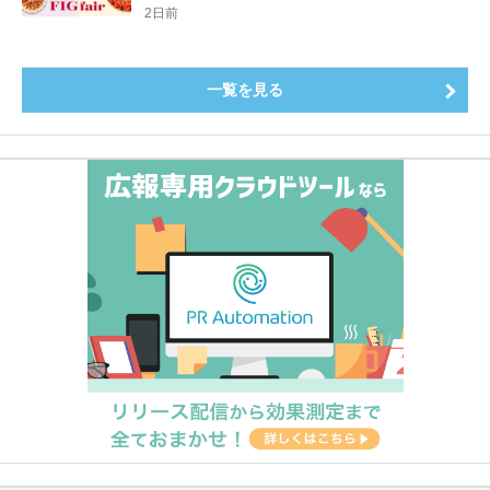
登場8月20日（木）スタート
2日前
一覧を見る