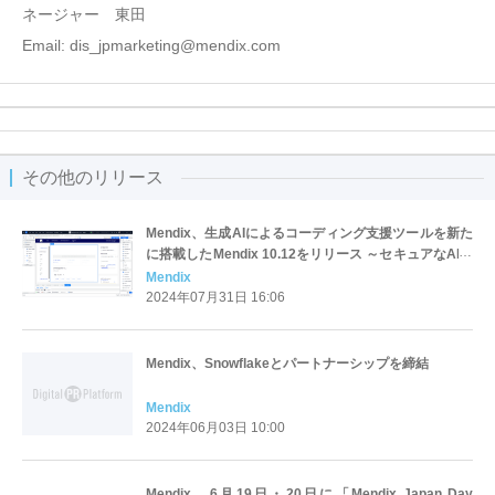
ネージャー 東田
Email: dis_jpmarketing@mendix.com
その他のリリース
Mendix、生成AIによるコーディング支援ツールを新た
に搭載したMendix 10.12をリリース ～セキュアなAI支
援型アプリケーション開発で継続的なイノベーション
Mendix
を実現～
2024年07月31日 16:06
Mendix、Snowflakeとパートナーシップを締結
Mendix
2024年06月03日 10:00
Mendix、6月19日・20日に「Mendix Japan Day