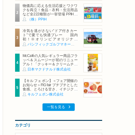
物価高に応える生活応援とワクワ
クを両立！食品・衣料・生活用品
など全222種類が一挙登場 PPIHグ
ループ「夏福袋」＆セール 8月6日
（株）PPIH
(木)より順次スタート
冷気を逃がさない“ドア付きカー
ト”で夏でも快適プレー 国内
初！※オリンピアオリジナル
「AirCon Cart（エアコンカー
パシフィックゴルフマネージメント株式会社
ト）」導入 | ＰＧＭ
McCaféの人気レギュラー商品フラ
ッペ＆スムージーが初のリニュー
アル！「クッキー＆クリームチョ
コフラッペ」「マンゴースムージ
日本マクドナルド株式会社
ー」8月5日（水）から販売開始
【キル フェ ボン】＜フェア開催の
お知らせ＞FIG fair プチプチとした
食感、とろける甘さ、イチジクの
魅力をたっぷりと。新作を含め、
キルフェボン株式会社
イチジク尽くしの全4種が登場8月
20日（木）スタート
一覧を見る
カテゴリ