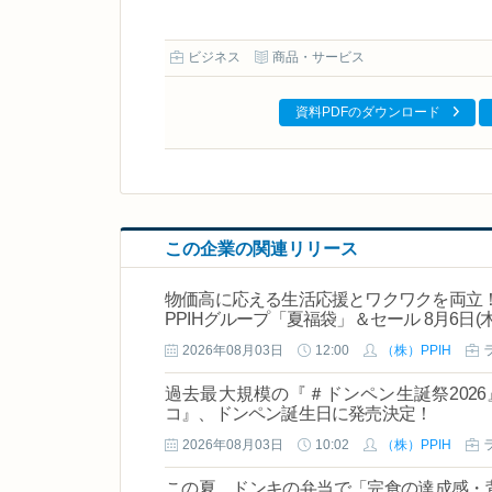
ビジネス
商品・サービス
資料PDFのダウンロード
この企業の関連リリース
物価高に応える生活応援とワクワクを両立！
PPIHグループ「夏福袋」＆セール 8月6日
2026年08月03日
12:00
（株）PPIH
過去最大規模の『＃ドンペン生誕祭202
コ』、ドンペン誕生日に発売決定！
2026年08月03日
10:02
（株）PPIH
この夏、ドンキの弁当で「完食の達成感・