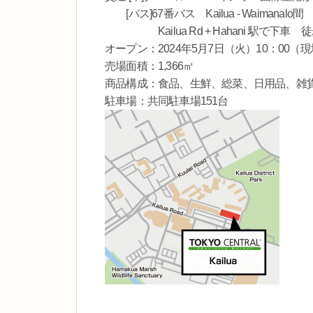
[バス]67番バス Kailua - Waimanalo間
Kailua Rd + Hahani 駅で下車 
オープン：2024年5月7日（火）10：00（
売場面積：1,366㎡
商品構成：食品、生鮮、総菜、日用品、雑
駐車場：共同駐車場151台