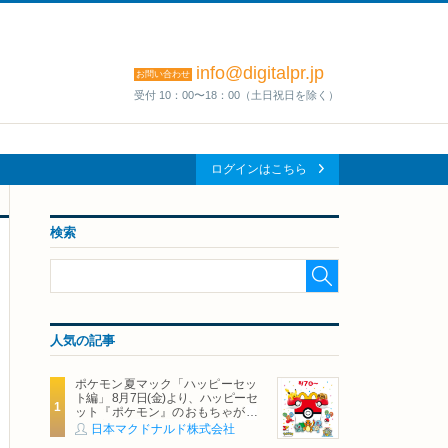
info@digitalpr.jp
お問い合わせ
受付 10：00〜18：00（土日祝日を除く）
ログインはこちら
検索
人気の記事
ポケモン夏マック「ハッピーセッ
ト編」 8月7日(金)より、ハッピーセ
ット『ポケモン』のおもちゃが期
間限定登場
日本マクドナルド株式会社