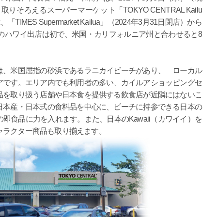
そろえるスーパーマーケット「TOKYO CENTRAL Kailu
S Supermarket Kailua」（2024年3月31日閉店）から
ALのハワイ出店は初で、米国・カリフォルニア州と合わせると8
、米国屈指の砂浜であるラニカイビーチがあり、 ローカル
アです。エリア内でも利用者の多い、カイルアショッピングセ
品を取り扱う店舗や日本食を提供する飲食店が近隣にはないこ
日本産・日本式の食料品を中心に、ビーチに持参できる日本の
即食品に力を入れます。また、日本のKawaii（カワイイ）を
ャラクター商品も取り揃えます。