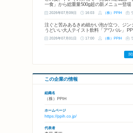
一食」から総重量500g超の新メニュー登場
2026年07月09日
16:03
（株）PPIH
注ぐと苦みあるきめ細かい泡が立つ、ジン
うどいい大人テイスト飲料「アワバル」 P
2026年07月01日
17:00
（株）PPIH
関
この企業の情報
組織名
（株）PPIH
ホームページ
https://ppih.co.jp/
代表者