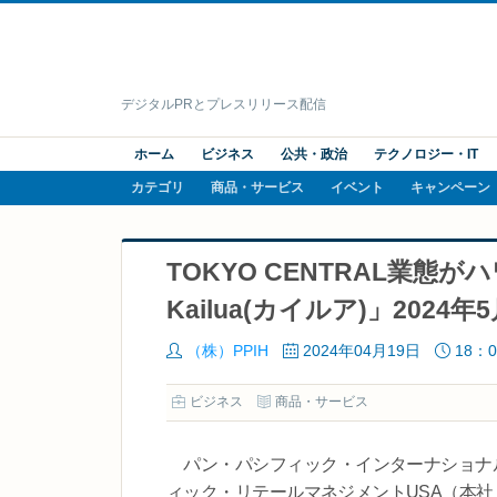
デジタルPRとプレスリリース配信
ホーム
ビジネス
公共・政治
テクノロジー・IT
カテゴリ
商品・サービス
イベント
キャンペーン
TOKYO CENTRAL業態
Kailua(カイルア)」202
（株）PPIH
2024年04月19日
18：0
ビジネス
商品・サービス
パン・パシフィック・インターナショナル
ィック・リテールマネジメントUSA（本社