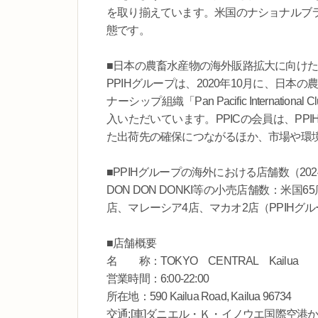
を取り揃えています。米国のナショナルブ
態です。
■日本の農畜水産物の海外販路拡大に向け
PPIHグループは、2020年10月に、日本
ナーシップ組織「Pan Pacific Interna
入いただいています。PPICの会員は、P
た出荷先の確保につながるほか、市場や環
■PPIHグループの海外における店舗数（202
DON DON DONKI等の小売店舗数：米
店、マレーシア4店、マカオ2店（PPIH
■店舗概要
名 称：TOKYO CENTRAL Kailua
営業時間：6:00-22:00
所在地：590 Kailua Road, Kailua 96734
交通:[車]ダニエル・Ｋ・イノウエ国際空港から, 