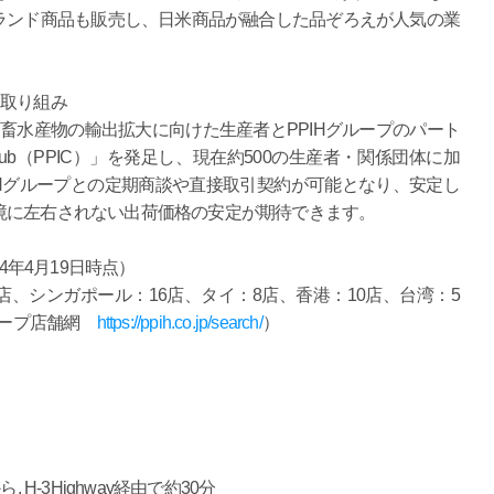
ランド商品も販売し、日米商品が融合した品ぞろえが人気の業
た取り組み
の農畜水産物の輸出拡大に向けた生産者とPPIHグループのパート
tional Club（PPIC）」を発足し、現在約500の生産者・関係団体に加
PIHグループとの定期商談や直接取引契約が可能となり、安定し
境に左右されない出荷価格の安定が期待できます。
4年4月19日時点）
国65店、シンガポール：16店、タイ：8店、香港：10店、台湾：5
グループ店舗網
https://ppih.co.jp/search/
）
H-3Highway経由で約30分