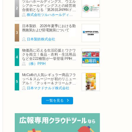
ツルハホールディングス、ウエル
シアホールディングスとの経営統
合後初となる「第26回JAPANドラ
ッグストアショー」に出展
株式会社ツルハホールディングス
日本製鉄 2026年夏季における勤
務施策および節電施策について
日本製鉄株式会社
物価高に応える生活応援とワクワ
クを両立！食品・衣料・生活用品
など全222種類が一挙登場 PPIHグ
ループ「夏福袋」＆セール 8月6日
（株）PPIH
(木)より順次スタート
McCaféの人気レギュラー商品フラ
ッペ＆スムージーが初のリニュー
アル！「クッキー＆クリームチョ
コフラッペ」「マンゴースムージ
日本マクドナルド株式会社
ー」8月5日（水）から販売開始
一覧を見る