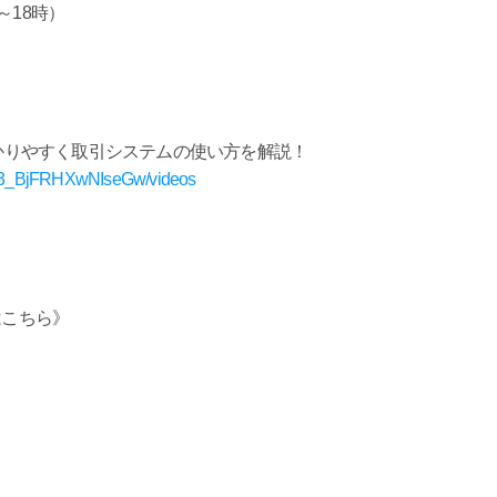
時～18時）
分かりやすく取引システムの使い方を解説！
2b3_BjFRHXwNIseGw/videos
》
はこちら》