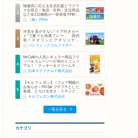
物価高に応える生活応援とワクワ
クを両立！食品・衣料・生活用品
など全222種類が一挙登場 PPIHグ
ループ「夏福袋」＆セール 8月6日
（株）PPIH
(木)より順次スタート
冷気を逃がさない“ドア付きカー
ト”で夏でも快適プレー 国内
初！※オリンピアオリジナル
「AirCon Cart（エアコンカー
パシフィックゴルフマネージメント株式会社
ト）」導入 | ＰＧＭ
McCaféの人気レギュラー商品フラ
ッペ＆スムージーが初のリニュー
アル！「クッキー＆クリームチョ
コフラッペ」「マンゴースムージ
日本マクドナルド株式会社
ー」8月5日（水）から販売開始
【キル フェ ボン】＜フェア開催の
お知らせ＞FIG fair プチプチとした
食感、とろける甘さ、イチジクの
魅力をたっぷりと。新作を含め、
キルフェボン株式会社
イチジク尽くしの全4種が登場8月
20日（木）スタート
一覧を見る
カテゴリ