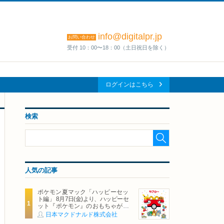
info@digitalpr.jp
お問い合わせ
受付 10：00〜18：00（土日祝日を除く）
ログインはこちら
検索
人気の記事
ポケモン夏マック「ハッピーセッ
ト編」 8月7日(金)より、ハッピーセ
ット『ポケモン』のおもちゃが期
間限定登場
日本マクドナルド株式会社