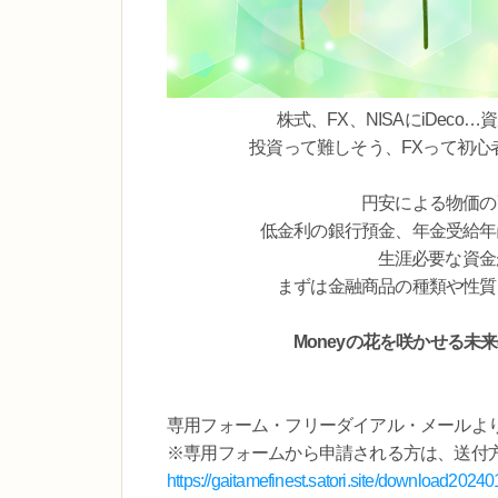
株式、FX、NISAにiDec
投資って難しそう、FXって初心
円安による物価の
低金利の銀行預金、年金受給年
生涯必要な資金
まずは金融商品の種類や性質
Moneyの花を咲かせる
専用フォーム・フリーダイアル・メールよ
※専用フォームから申請される方は、送付
https://gaitamefinest.satori.site/download2024