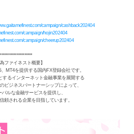
/www.gaitamefinest.com/campaign/cashback202404
amefinest.com/campaign/hojin202404
amefinest.com/campaign/cheerup202404
*********************
為ファイネスト概要】
5、MT4を提供する国内FX登録会社です。
めとするインターネット金融事業を展開する
」とのビジネスパートナーシップによって、
ーバルな金融サービスを提供し、
信頼される企業を目指しています。