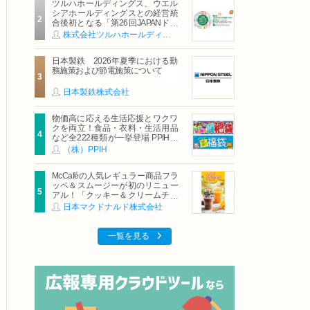
ツルハホールディングス、ウエル
シアホールディングスとの経営統
合後初となる「第26回JAPANドラ
ッグストアショー」に出展
株式会社ツルハホールディングス
日本製鉄 2026年夏季における勤
務施策および節電施策について
日本製鉄株式会社
物価高に応える生活応援とワクワ
クを両立！食品・衣料・生活用品
など全222種類が一挙登場 PPIHグ
ループ「夏福袋」＆セール 8月6日
（株）PPIH
(木)より順次スタート
McCaféの人気レギュラー商品フラ
ッペ＆スムージーが初のリニュー
アル！「クッキー＆クリームチョ
コフラッペ」「マンゴースムージ
日本マクドナルド株式会社
ー」8月5日（水）から販売開始
一覧を見る