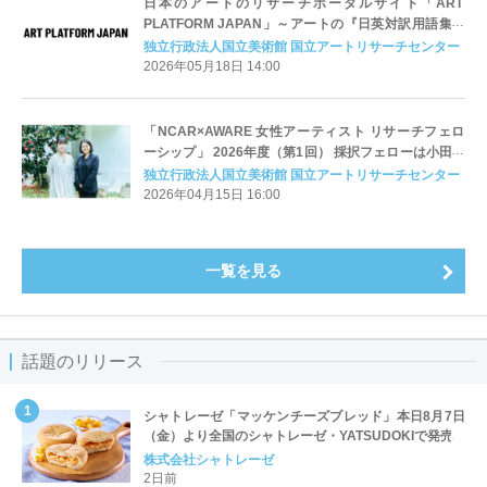
日本のアートのリサーチポータルサイト「ART
PLATFORM JAPAN」～アートの『日英対訳用語集』
を5月18日公開～
独立行政法人国立美術館 国立アートリサーチセンター
2026年05月18日 14:00
「NCAR×AWARE 女性アーティスト リサーチフェロ
ーシップ」 2026年度（第1回） 採択フェローは小田原
のどか氏、山田裕理氏に決定
独立行政法人国立美術館 国立アートリサーチセンター
2026年04月15日 16:00
一覧を見る
話題のリリース
シャトレーゼ「マッケンチーズブレッド」本日8月7日
（金）より全国のシャトレーゼ・YATSUDOKIで発売
株式会社シャトレーゼ
2日前