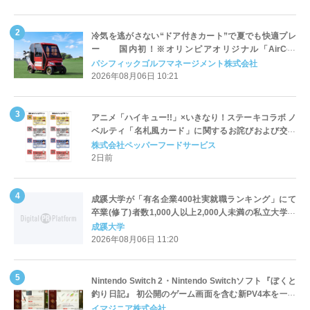
冷気を逃がさない“ドア付きカート”で夏でも快適プレ
ー 国内初！※オリンピアオリジナル「AirCon
Cart（エアコンカート）」導入 | ＰＧＭ
パシフィックゴルフマネージメント株式会社
2026年08月06日 10:21
アニメ「ハイキュー!!」×いきなり！ステーキコラボ ノ
ベルティ「名札風カード」に関するお詫びおよび交換
対応についてのご案内
株式会社ペッパーフードサービス
2日前
成蹊大学が「有名企業400社実就職ランキング」にて
卒業(修了)者数1,000人以上2,000人未満の私立大学で
全国第1位を獲得！～実就職率は26.5%（前年比＋
成蹊大学
4.3pt）に伸長、東京の私立大学でも10位にランクイン
2026年08月06日 11:20
～
Nintendo Switch 2・Nintendo Switchソフト『ぼくと
釣り日記』 初公開のゲーム画面を含む新PV4本を一挙
公開！
イマジニア株式会社