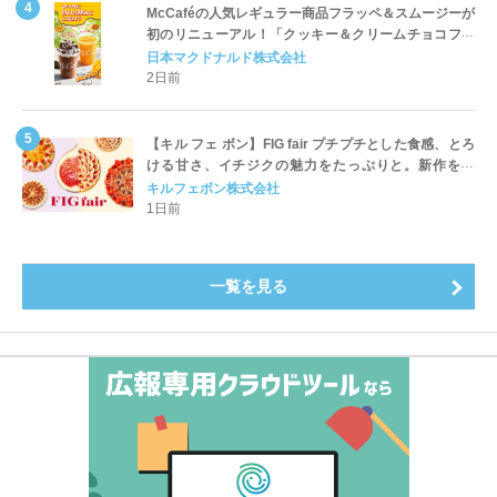
McCaféの人気レギュラー商品フラッペ＆スムージーが
初のリニューアル！「クッキー＆クリームチョコフラ
ッペ」「マンゴースムージー」8月5日（水）から販売
日本マクドナルド株式会社
開始
2日前
【キル フェ ボン】FIG fair プチプチとした食感、とろ
ける甘さ、イチジクの魅力をたっぷりと。新作を含
め、イチジク尽くしの全4種が登場8月20日（木）スタ
キルフェボン株式会社
ート
1日前
一覧を見る