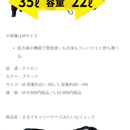
※画像はMサイズ
拡大縮小機能で普段使いも出張もコンパクトに持ち運べ
る。
組 成：ナイロン
カラー：ブラック
サイズ：M 容量約22～35ℓ／L 容量約30～45ℓ
価 格：M 9,889円税込／L 10,989円税込
商品名：まるでキャリーケースみたいなリュック