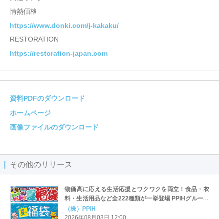
情熱価格
https://www.donki.com/j-kakaku/
RESTORATION
https://restoration-japan.com
資料PDFのダウンロード
ホームページ
画像ファイルのダウンロード
その他のリリース
物価高に応える生活応援とワクワクを両立！食品・衣
料・生活用品など全222種類が一挙登場 PPIHグループ
「夏福袋」＆セール 8月6日(木)より順次スタート
（株）PPIH
2026年08月03日 12:00