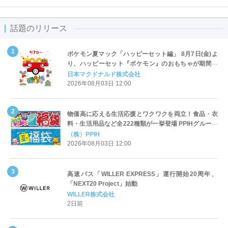
話題のリリース
ポケモン夏マック「ハッピーセット編」 8月7日(金)よ
り、ハッピーセット『ポケモン』のおもちゃが期間限
定登場
日本マクドナルド株式会社
2026年08月03日 12:00
物価高に応える生活応援とワクワクを両立！食品・衣
料・生活用品など全222種類が一挙登場 PPIHグループ
「夏福袋」＆セール 8月6日(木)より順次スタート
（株）PPIH
2026年08月03日 12:00
高速バス「WILLER EXPRESS」運行開始20周年、
「NEXT20 Project」始動
WILLER株式会社
2日前