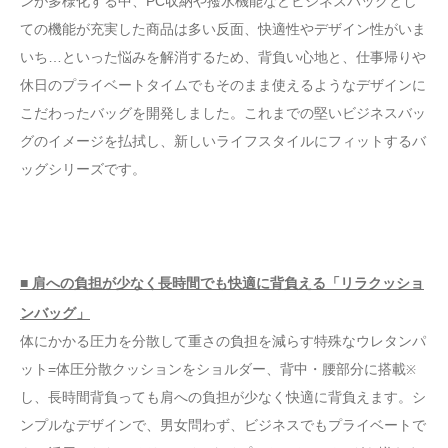
ンが多様化する中、PC収納や撥水機能などビジネスバッグとし
ての機能が充実した商品は多い反面、快適性やデザイン性がいま
いち…といった悩みを解消するため、背負い心地と、仕事帰りや
休日のプライベートタイムでもそのまま使えるようなデザインに
こだわったバッグを開発しました。これまでの堅いビジネスバッ
グのイメージを払拭し、新しいライフスタイルにフィットするバ
ッグシリーズです。
■ 肩への負担が少なく長時間でも快適に背負える「リラクッショ
ンバッグ」
体にかかる圧力を分散して重さの負担を減らす特殊なウレタンパ
ット=体圧分散クッションをショルダー、背中・腰部分に搭載
※
し、長時間背負っても肩への負担が少なく快適に背負えます。シ
ンプルなデザインで、男女問わず、ビジネスでもプライベートで