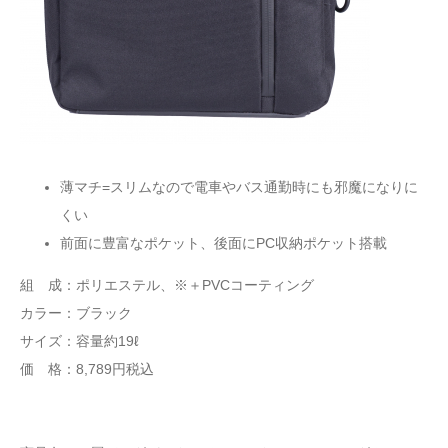
薄マチ=スリムなので電車やバス通勤時にも邪魔になりに
くい
前面に豊富なポケット、後面にPC収納ポケット搭載
組 成：ポリエステル、※＋PVCコーティング
カラー：ブラック
サイズ：容量約19ℓ
価 格：8,789円税込