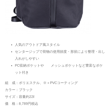
人気のアウトドア風スタイル
センタージップで荷物の使用頻度・形状により整理・出し
入れがしやすい
PC収納ポケットや メッシュポケットなど豊富なポケ
ット付き
組 成：ポリエステル、※＋PVCコーティング
カラー：ブラック
サイズ：容量約22ℓ
価 格：8,789円税込