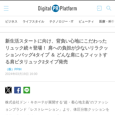
メニ
ログ
検索
ュー
イン
ビジネス
ライフスタイル
テクノロジー・IT
ビューティ
医療・科学
新生活スタートに向け、背負い心地にこだわった
リュック続々登場！ 肩への負担が少ないリラクッ
ションバッグ4タイプ ＆ どんな肩にもフィットす
る肩ピタリュック2タイプ発売
（株）PPIH
2024年03月19日 16:00
株式会社ドン・キホーテが展開する“超・着心地主義”のファッシ
ョンブランド「レストレーション」より、体圧分散クッションを