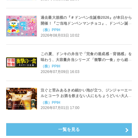
過去最大規模の『＃ドンペン生誕祭2026』が本日から
開催！『ご当地ドンペンマンチョコ』、ドンペン誕生
日に発売決定！
（株）PPIH
2026年08月03日 10:02
この夏、ドンキの弁当で「完食の達成感・背徳感」を
味わう、大容量弁当シリーズ 「衝撃の一食」から総重
量500g超の新メニュー登場
（株）PPIH
2026年07月09日 16:03
注ぐと苦みあるきめ細かい泡が立つ、ジンジャーエー
ルとコーラ お酒を飲まない人にもちょうどいい大人テ
イスト飲料「アワバル」 PPIHグループ国内店舗で数量
（株）PPIH
限定販売
2026年07月01日 17:00
一覧を見る