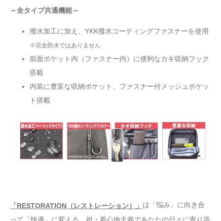
～全タイプ共通機能～
撥水加工に加え、YKK撥水コーティングファスナーを使用
※完全防水ではありません
前面ポケット内（ファスナー内）に便利なカギ収納フック
搭載
内装に豊富な収納ポケット、ファスナー付メッシュポケッ
ト搭載
は「悩み」に向き合
「RESTORATION（レストレーション）」
って「快適」に変える、超・着心地主義であなたの日々に寄り添