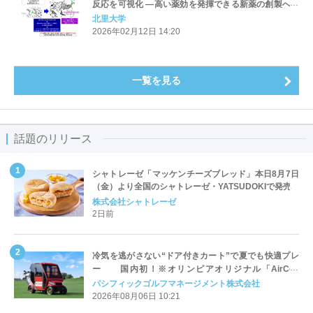
反応を可視化 ―高い薬効を発揮できる新薬の創製へ向
けた新たな手法開拓―（北里大学）
北里大学
2026年02月12日 14:20
一覧を見る
話題のリリース
シャトレーゼ「マッケンチーズブレッド」本日8月7日
（金）より全国のシャトレーゼ・YATSUDOKIで発売
株式会社シャトレーゼ
2日前
冷気を逃がさない“ドア付きカート”で夏でも快適プレ
ー 国内初！※オリンピアオリジナル「AirCon
Cart（エアコンカート）」導入 | ＰＧＭ
パシフィックゴルフマネージメント株式会社
2026年08月06日 10:21