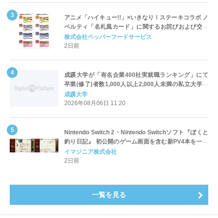
アニメ「ハイキュー!!」×いきなり！ステーキコラボ ノ
ベルティ「名札風カード」に関するお詫びおよび交換
対応についてのご案内
株式会社ペッパーフードサービス
2日前
成蹊大学が「有名企業400社実就職ランキング」にて
卒業(修了)者数1,000人以上2,000人未満の私立大学で
全国第1位を獲得！～実就職率は26.5%（前年比＋
成蹊大学
4.3pt）に伸長、東京の私立大学でも10位にランクイン
2026年08月06日 11:20
～
Nintendo Switch 2・Nintendo Switchソフト『ぼくと
釣り日記』 初公開のゲーム画面を含む新PV4本を一挙
公開！
イマジニア株式会社
2日前
一覧を見る