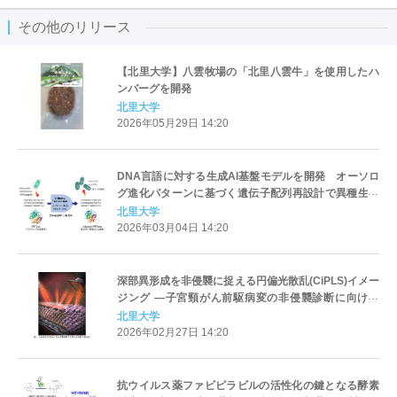
その他のリリース
【北里大学】八雲牧場の「北里八雲牛」を使用したハ
ンバーグを開発
北里大学
2026年05月29日 14:20
DNA言語に対する生成AI基盤モデルを開発 オーソロ
グ進化パターンに基づく遺伝子配列再設計で異種生物
での高発現を可能に ～バクテリアのプラスチック分解
北里大学
能力を最大約10倍向上～（北里大学）
2026年03月04日 14:20
深部異形成を非侵襲に捉える円偏光散乱(CiPLS)イメー
ジング ―子宮頸がん前駆病変の非侵襲診断に向けて
―（北里大学）
北里大学
2026年02月27日 14:20
抗ウイルス薬ファビピラビルの活性化の鍵となる酵素