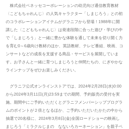
株式会社ベネッセコーポレーションの幼児向け通信教育教材
〈こどもちゃれんじ〉の人気キャラクター「しまじろう」との初
のコラボレーションアイテムがグラニフから登場！1988年に開
講した〈こどもちゃれんじ〉は発達段階に合った遊び・学びの中
で「しまじろう」と一緒に豊かな体験を通して未来を切り開く力
を育む0～6歳向け教材のほか、英語教材、テレビ番組、映画、コ
ンサートなどの成長を支援する商品・サービスを展開していま
す。お子さんと一緒に育つしまじろうと仲間たちの、にぎやかな
ラインナップをぜひお楽しみください。
グラニフ公式オンラインストアでは、2024年2月28日(水)0:00
から2024年3月11日(月)23:59までの期間、予約販売の受付を実
施。期間中にご予約いただくとグラニフメンバーシッププログラ
ムのポイントが２倍となるほか、ご予約いただいたかたの中から
抽選で20名様に、2024年3月8日(金)全国ロードショーの映画し
まじろう「ミラクルじまの なないろカーネーション」を親子ペ