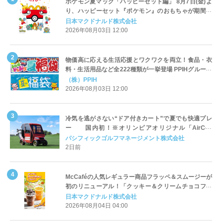
ポケモン夏マック「ハッピーセット編」 8月7日(金)よ
り、ハッピーセット『ポケモン』のおもちゃが期間限
定登場
日本マクドナルド株式会社
2026年08月03日 12:00
物価高に応える生活応援とワクワクを両立！食品・衣
料・生活用品など全222種類が一挙登場 PPIHグループ
「夏福袋」＆セール 8月6日(木)より順次スタート
（株）PPIH
2026年08月03日 12:00
冷気を逃がさない“ドア付きカート”で夏でも快適プレ
ー 国内初！※オリンピアオリジナル「AirCon
Cart（エアコンカート）」導入 | ＰＧＭ
パシフィックゴルフマネージメント株式会社
2日前
McCaféの人気レギュラー商品フラッペ＆スムージーが
初のリニューアル！「クッキー＆クリームチョコフラ
ッペ」「マンゴースムージー」8月5日（水）から販売
日本マクドナルド株式会社
開始
2026年08月04日 04:00