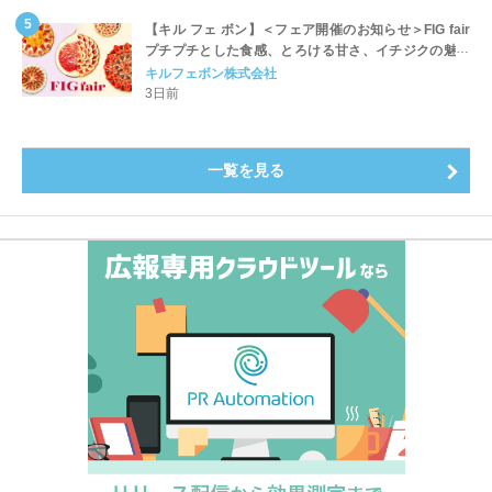
【キル フェ ボン】＜フェア開催のお知らせ＞FIG fair
プチプチとした食感、とろける甘さ、イチジクの魅力
をたっぷりと。新作を含め、イチジク尽くしの全4種が
キルフェボン株式会社
登場8月20日（木）スタート
3日前
一覧を見る