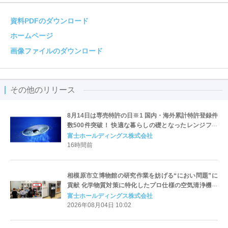
資料PDFのダウンロード
ホームページ
画像ファイルのダウンロード
その他のリリース
8月14日は専売特許の日※1 国内・海外累計特許登録件
数500件突破！ 快適な暮らしの礎となったレンジフー
ドの技術を紹介
富士ホールディングス株式会社
16時間前
相模原市立博物館の研究作業を妨げる“におい問題”に
貢献 化学物質対策に特化したプロ仕様の空気清浄機で
快適な研究環境実現を目指す
富士ホールディングス株式会社
2026年08月04日 10:02