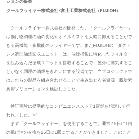
ションの提案
クールフライヤー株式会社×富士工業株式会社（FUJIOH）
クールフライヤー株式会社が開発した、「クールフライヤー」
は揚げ物調理の油の劣化やオイルミストを大幅に抑えることがで
きる高機能・多機能のフライヤーです。またFUJIOHの「ダクト
レス調理油煙回収ユニット」は、油煙捕集に特化したフィルター
を組み込んだ循環ユニットを搭載することで、屋外に排気するこ
とがなく調理の油煙をきれいにする設備です。当プロジェクトで
はこれらの製品を組み合わせることで生み出せる省資源・脱炭素
厨房ソリューションを検証しました。
検証実験は標準的なコンビニエンスストア1店舗を想定して行
われました。
※3
まず「クールフライヤー」を使用することで、通常2.5日に1回
の揚げ油の交換を25日に1回にすることができました。このこと