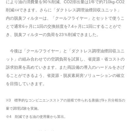
により油の消費量を90％削減、CO2排出量は1年で約710kg-CO2
削減
できます。さらに「ダクトレス調理油煙回収ユニット」
※4
内の脱臭フィルターは、「クールフライヤー」とセットで使うこ
とで通常6ヶ月に1回の交換頻度を7.4ヶ月に1回にすることがで
き、脱臭フィルターの負荷を23％削減できました。
今後は「クールフライヤー」と「ダクトレス調理油煙回収ユニ
ット」の組み合わせでの空調負荷を試算し、省資源・省コストの
訴求効果を高めていきます。また両設備の導入のハードルをさげ
ることができるよう、省資源・脱炭素厨房ソリューションの確立
を目指していきます。
※3 標準的なコンビニエンスストアの規模で作られる唐揚げ9ヶ月分相当の
量で調理試験を実施。
※4 削減できる油の使用量から算出。