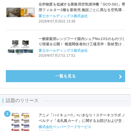
化学物質を低減する業務用空気清浄機「GCO-S01」専
用フィルター2種を新発売 施設ごとに異なる空気環境
の課題に対応し、 医療・介護施設、図書館等で対策が
富士ホールディングス株式会社
求められる化学物質を効率的に捕集
2026年07月30日 13:36
一般家庭用レンジフード国内シェアNo.1※1のものづく
り現場を公開！ 報道関係者向け工場見学・取材受け入
れを随時実施
富士ホールディングス株式会社
2026年07月27日 17:51
一覧を見る
話題のリリース
アニメ「ハイキュー!!」×いきなり！ステーキコラボ ノ
ベルティ「名札風カード」に関するお詫びおよび交換
対応についてのご案内
株式会社ペッパーフードサービス