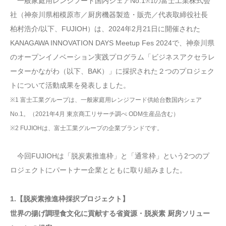
一般家庭用レンジフード国内シェアNo.1
の富士工業株式会
※1
社（神奈川県相模原市／厨房機器製造・販売／代表取締役社長
柏村浩介/以下、FUJIOH）は、2024年2月21日に開催された
KANAGAWA INNOVATION DAYS Meetup Fes 2024で、神奈川県
のオープンイノベーション実践プログラム「ビジネスアクセラレ
ーターかながわ（以下、BAK）」に採択された２つのプロジェク
トについて活動成果を発表しました。
※1 富士工業グループは、一般家庭用レンジフード供給台数国内シェア
No.1。（2021年4月 東京商工リサーチ調べ ODM生産品含む）
※2 FUJIOHは、富士工業グループの企業ブランドです。
今回FUJIOHは「脱炭素推進枠」と「通常枠」という2つのプ
ロジェクトにパートナー企業とともに取り組みました。
1.【脱炭素推進枠採択プロジェクト】
世界の揚げ調理食文化に貢献する省資源・脱炭素 厨房ソリュー