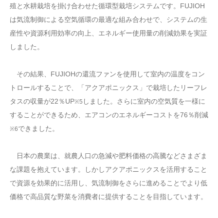
殖と水耕栽培を掛け合わせた循環型栽培システムです。FUJIOH
は気流制御による空気循環の最適な組み合わせで、システムの生
産性や資源利用効率の向上、エネルギー使用量の削減効果を実証
しました。
その結果、FUJIOHの還流ファンを使用して室内の温度をコン
トロールすることで、「アクアポニックス」で栽培したリーフレ
タスの収量が22％UP
しました。さらに室内の空気質を一様に
※5
することができるため、エアコンのエネルギーコストを76％削減
できました。
※6
日本の農業は、就農人口の急減や肥料価格の高騰などさまざま
な課題を抱えています。しかしアクアポニックスを活用すること
で資源を効果的に活用し、気流制御をさらに進めることでより低
価格で高品質な野菜を消費者に提供することを目指しています。