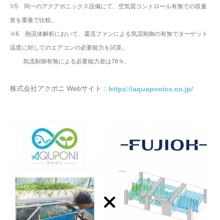
※5 同一のアクアポニックス設備にて、空気質コントロール有無での収量
差を重量で比較。
※6 熱流体解析において、還流ファンによる気流制御の有無でターゲット
温度に対してのエアコンの必要能力を試算。
気流制御有無による必要能力差は76％。
株式会社アクポニ Webサイト：
https://aquaponics.co.jp/