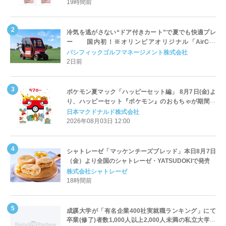
19時間前
冷気を逃がさない“ドア付きカート”で夏でも快適プレ
ー 国内初！※オリンピアオリジナル「AirCon
Cart（エアコンカート）」導入 | ＰＧＭ
パシフィックゴルフマネージメント株式会社
2日前
ポケモン夏マック「ハッピーセット編」 8月7日(金)よ
り、ハッピーセット『ポケモン』のおもちゃが期間限
定登場
日本マクドナルド株式会社
2026年08月03日 12:00
シャトレーゼ「マッケンチーズブレッド」本日8月7日
（金）より全国のシャトレーゼ・YATSUDOKIで発売
株式会社シャトレーゼ
18時間前
成蹊大学が「有名企業400社実就職ランキング」にて
卒業(修了)者数1,000人以上2,000人未満の私立大学で