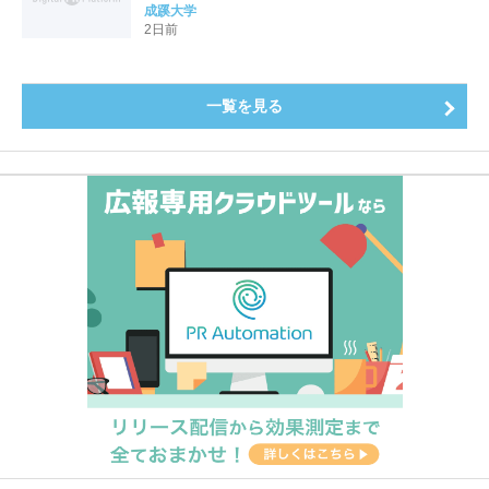
全国第1位を獲得！～実就職率は26.5%（前年比＋
成蹊大学
4.3pt）に伸長、東京の私立大学でも10位にランクイン
2日前
～
一覧を見る