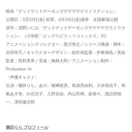
映画『デッドデッドデーモンズデデデデデストラクション』
公開日：3月22日(金) 前章、4月19日(金)後章 全国劇場公開
原作：浅野いにお「デッドデッドデーモンズデデデデデストラク
ション」（小学館「ビッグスピリッツコミックス」刊）
アニメーションディレクター：黒川智之／シリーズ構成・脚本：
吉田玲子／キャラクターデザイン・総作画監督：伊東伸高／美術
監督：西村美香／音楽：梅林太郎／アニメーション制作：
Production +h.
〈声優キャスト〉
出演：幾田りら、あの、種﨑敦美、島袋美由利、大木咲絵子、和
氣あず未、白石涼子、入野自由、内山昂輝、坂泰斗、諏訪部順
一、津田健次郎
幾田りら プロフィール