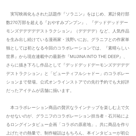
実写映画化もされた話題作『ソラニン』をはじめ、累計発行部
数270万部を超える『おやすみプンプン』、『デッドデッドデー
モンズデデデデデストラクション』（デデデデ）など、人気作品
を生み出し続けている漫画家・浅野いにお。グラニフとの作家単
独としては初となる今回のコラボレーションでは、『素晴らしい
世界』から現在連載中の最新作『MUJINA INTO THE DEEP』、
さらに描き下ろし作品として『デッドデッドデーモンズデデデデ
デストラクション』と「ビューティフルシャドー」のコラボレー
ションまで登場。公式オンラインストアでの先行予約でも大好評
だったアイテムが店舗に揃います。
本コラボレーション商品の贅沢なラインナップを楽しむ上で欠
かせないのが、グラニフのコラボレーション担当者・石川祐によ
るロングインタビュー企画「コラボの原産地」。共に商品を作り
上げたその熱量で、制作秘話はもちろん、本インタビューが初公