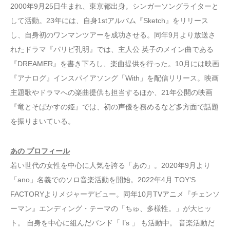
2000年9月25日生まれ、東京都出身。シンガーソングライターと
して活動。23年には、自身1stアルバム『Sketch』をリリース
し、自身初のワンマンツアーを成功させる。同年9月より放送さ
れたドラマ『パリピ孔明』では、主人公 英子のメイン曲である
『DREAMER』を書き下ろし、楽曲提供を行った。10月には映画
『アナログ』インスパイアソング「With」を配信リリース。映画
主題歌やドラマへの楽曲提供も担当するほか、21年公開の映画
『竜とそばかすの姫』では、初の声優を務めるなど多方面で話題
を振りまいている。
あの プロフィール
若い世代の女性を中心に人気を誇る「あの」。2020年9月より
「ano」名義でのソロ音楽活動を開始。2022年4月 TOY’S
FACTORYよりメジャーデビュー。同年10月TVアニメ『チェンソ
ーマン』エンディング・テーマの「ちゅ、多様性。」が大ヒッ
ト。 自身を中心に組んだバンド「 I’s 」 も活動中。 音楽活動だ