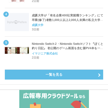
2日前
成蹊大学が「有名企業400社実就職ランキング」にて
卒業(修了)者数1,000人以上2,000人未満の私立大学で
全国第1位を獲得！～実就職率は26.5%（前年比＋
成蹊大学
4.3pt）に伸長、東京の私立大学でも10位にランクイン
3日前
～
Nintendo Switch 2・Nintendo Switchソフト『ぼくと
釣り日記』 初公開のゲーム画面を含む新PV4本を一挙
公開！
イマジニア株式会社
2日前
一覧を見る