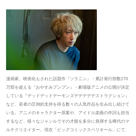
漫画家。映画化もされた話題作『ソラニン』・累計発行部数270
万部を超える『おやすみプンプン』・劇場版アニメの公開が決定
している『デッドデッドデーモンズデデデデデストラクション』
など、若者の圧倒的支持を得る数々の人気作品を生み出し続けて
いる。アニメのキャラクター原案や、アイドル楽曲の作詞も担当
するなど、様々なジャンルでその才能を多分に発揮する稀代のマ
ルチクリエイター。現在「ビッグコミックスペリオール」にて、