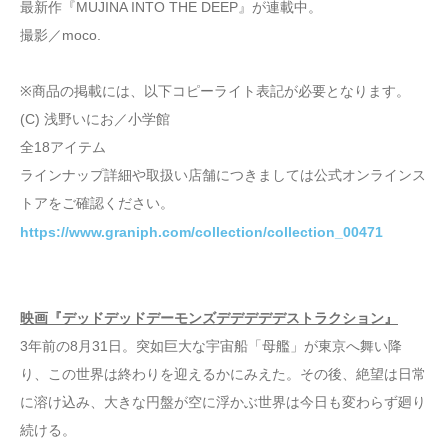
最新作『MUJINA INTO THE DEEP』が連載中。
撮影／moco.
※商品の掲載には、以下コピーライト表記が必要となります。
(C) 浅野いにお／小学館
全18アイテム
ラインナップ詳細や取扱い店舗につきましては公式オンラインス
トアをご確認ください。
https://www.graniph.com/collection/collection_00471
映画『デッドデッドデーモンズデデデデデストラクション』
3年前の8月31日。突如巨大な宇宙船「母艦」が東京へ舞い降
り、この世界は終わりを迎えるかにみえた。その後、絶望は日常
に溶け込み、大きな円盤が空に浮かぶ世界は今日も変わらず廻り
続ける。