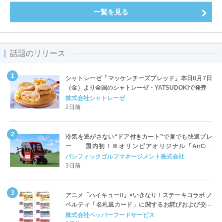
一覧を見る
話題のリリース
シャトレーゼ「マッケンチーズブレッド」本日8月7日
（金）より全国のシャトレーゼ・YATSUDOKIで発売
株式会社シャトレーゼ
2日前
冷気を逃がさない“ドア付きカート”で夏でも快適プレ
ー 国内初！※オリンピアオリジナル「AirCon
Cart（エアコンカート）」導入 | ＰＧＭ
パシフィックゴルフマネージメント株式会社
3日前
アニメ「ハイキュー!!」×いきなり！ステーキコラボ ノ
ベルティ「名札風カード」に関するお詫びおよび交換
対応についてのご案内
株式会社ペッパーフードサービス