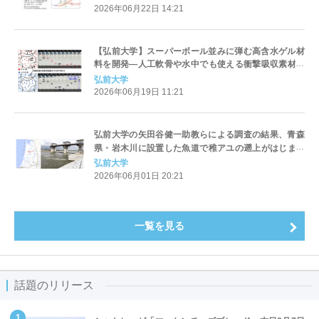
Well-being向上へ
2026年06月22日 14:21
【弘前大学】スーパーボール並みに弾む高含水ゲル材
料を開発―人工軟骨や水中でも使える衝撃吸収素材に
向けた次世代スマート材料に期待―
弘前大学
2026年06月19日 11:21
弘前大学の矢田谷健一助教らによる調査の結果、青森
県・岩木川に設置した魚道で稚アユの遡上がはじまっ
ていることが判明
弘前大学
2026年06月01日 20:21
一覧を見る
話題のリリース