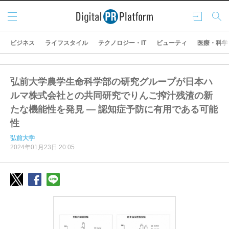
メニ
ログ
検索
ュー
イン
ビジネス
ライフスタイル
テクノロジー・IT
ビューティ
医療・科学
弘前大学農学生命科学部の研究グループが日本ハ
ルマ株式会社との共同研究でりんご搾汁残渣の新
たな機能性を発見 ― 認知症予防に有用である可能
性
弘前大学
2024年01月23日 20:05