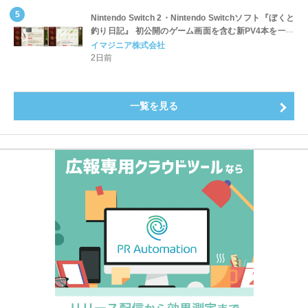
Nintendo Switch 2・Nintendo Switchソフト『ぼくと
釣り日記』 初公開のゲーム画面を含む新PV4本を一挙
公開！
イマジニア株式会社
2日前
一覧を見る