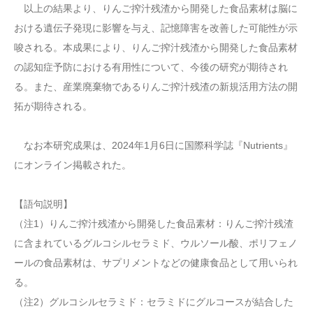
以上の結果より、りんご搾汁残渣から開発した食品素材は脳に
おける遺伝子発現に影響を与え、記憶障害を改善した可能性が示
唆される。本成果により、りんご搾汁残渣から開発した食品素材
の認知症予防における有用性について、今後の研究が期待され
る。また、産業廃棄物であるりんご搾汁残渣の新規活用方法の開
拓が期待される。
なお本研究成果は、2024年1月6日に国際科学誌『Nutrients』
にオンライン掲載された。
【語句説明】
（注1）りんご搾汁残渣から開発した食品素材：りんご搾汁残渣
に含まれているグルコシルセラミド、ウルソール酸、ポリフェノ
ールの食品素材は、サプリメントなどの健康食品として用いられ
る。
（注2）グルコシルセラミド：セラミドにグルコースが結合した