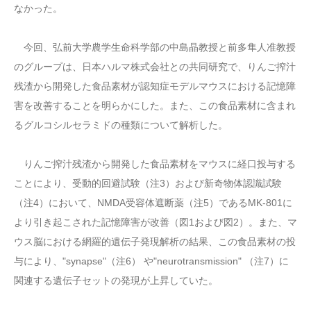
なかった。
今回、弘前大学農学生命科学部の中島晶教授と前多隼人准教授
のグループは、日本ハルマ株式会社との共同研究で、りんご搾汁
残渣から開発した食品素材が認知症モデルマウスにおける記憶障
害を改善することを明らかにした。また、この食品素材に含まれ
るグルコシルセラミドの種類について解析した。
りんご搾汁残渣から開発した食品素材をマウスに経口投与する
ことにより、受動的回避試験（注3）および新奇物体認識試験
（注4）において、NMDA受容体遮断薬（注5）であるMK-801に
より引き起こされた記憶障害が改善（図1および図2）。また、マ
ウス脳における網羅的遺伝子発現解析の結果、この食品素材の投
与により、"synapse"（注6） や"neurotransmission" （注7）に
関連する遺伝子セットの発現が上昇していた。