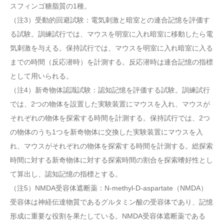
スフィンゴ糖脂質の1種。
（注3）受動的回避試験：電気刺激と暗室との連合記憶を評価す
る試験。訓練試行では、マウスを明室に入れ暗室に移動したら電
気刺激を与える。保持試行では、マウスを明室に入れ暗室に入る
までの時間（反応潜時）を計測する。反応潜時は連合記憶の指標
として用いられる。
（注4）新奇物体認識試験：認知記憶を評価する試験。訓練試行
では、2つの物体を設置した実験装置にマウスを入れ、マウスが
それぞれの物体を探索する時間を計測する。保持試行では、2つ
の物体のうち1つを新奇物体に交換した実験装置にマウスを入
れ、マウスがそれぞれの物体を探索する時間を計測する。総探索
時間に対する新奇物体に対する探索時間の割合を探索嗜好性とし
て算出し、認知記憶の指標とする。
（注5）NMDA受容体遮断薬：N-methyl-D-aspartate（NMDA）
受容体は神経伝達物質であるグルタミン酸の受容体であり、記憶
形成に重要な役割を果たしている。NMDA受容体遮断薬である