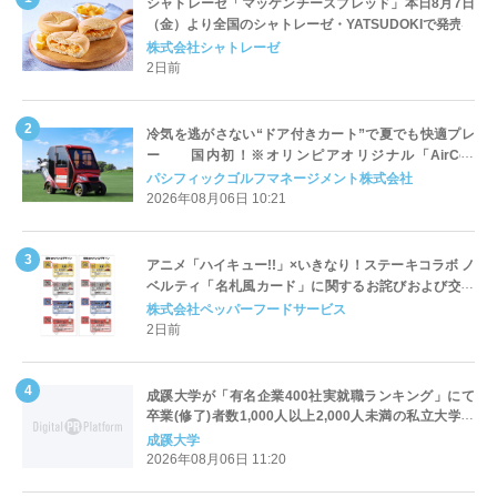
シャトレーゼ「マッケンチーズブレッド」本日8月7日
（金）より全国のシャトレーゼ・YATSUDOKIで発売
株式会社シャトレーゼ
2日前
冷気を逃がさない“ドア付きカート”で夏でも快適プレ
ー 国内初！※オリンピアオリジナル「AirCon
Cart（エアコンカート）」導入 | ＰＧＭ
パシフィックゴルフマネージメント株式会社
2026年08月06日 10:21
アニメ「ハイキュー!!」×いきなり！ステーキコラボ ノ
ベルティ「名札風カード」に関するお詫びおよび交換
対応についてのご案内
株式会社ペッパーフードサービス
2日前
成蹊大学が「有名企業400社実就職ランキング」にて
卒業(修了)者数1,000人以上2,000人未満の私立大学で
全国第1位を獲得！～実就職率は26.5%（前年比＋
成蹊大学
4.3pt）に伸長、東京の私立大学でも10位にランクイン
2026年08月06日 11:20
～