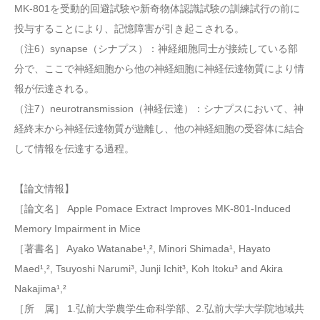
MK-801を受動的回避試験や新奇物体認識試験の訓練試行の前に
投与することにより、記憶障害が引き起こされる。
（注6）synapse（シナプス）：神経細胞同士が接続している部
分で、ここで神経細胞から他の神経細胞に神経伝達物質により情
報が伝達される。
（注7）neurotransmission（神経伝達）：シナプスにおいて、神
経終末から神経伝達物質が遊離し、他の神経細胞の受容体に結合
して情報を伝達する過程。
【論文情報】
［論⽂名］ Apple Pomace Extract Improves MK-801-Induced
Memory Impairment in Mice
［著書名］ Ayako Watanabe¹,², Minori Shimada¹, Hayato
Maed¹,², Tsuyoshi Narumi³, Junji Ichit³, Koh Itoku³ and Akira
Nakajima¹,²
［所 属］ 1.弘前大学農学生命科学部、2.弘前大学大学院地域共