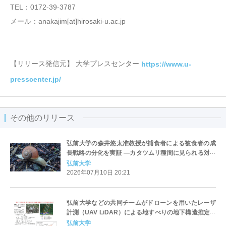
TEL：0172-39-3787
メール：anakajim[at]hirosaki-u.ac.jp
【リリース発信元】 大学プレスセンター
https://www.u-
presscenter.jp/
その他のリリース
弘前大学の森井悠太准教授が捕食者による被食者の成
長戦略の分化を実証 ―カタツムリ種間に見られる対捕
食者戦略の分化を発見
弘前大学
2026年07月10日 20:21
弘前大学などの共同チームがドローンを用いたレーザ
計測（UAV LiDAR）による地すべりの地下構造推定技
術を開発 ― 地すべり災害の早期復旧を支援し、地域の
弘前大学