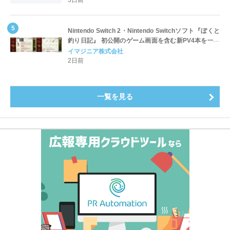
3日前
～
Nintendo Switch 2・Nintendo Switchソフト『ぼくと
釣り日記』 初公開のゲーム画面を含む新PV4本を一挙
公開！
イマジニア株式会社
2日前
一覧を見る