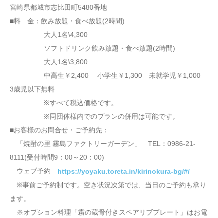
宮崎県都城市志比田町5480番地
■料 金：飲み放題・食べ放題(2時間)
大人1名\4,300
ソフトドリンク飲み放題・食べ放題(2時間)
大人1名\3,800
中高生￥2,400 小学生￥1,300 未就学児￥1,000
3歳児以下無料
※すべて税込価格です。
※同団体様内でのプランの併用は可能です。
■お客様のお問合せ・ご予約先：
「焼酎の里 霧島ファクトリーガーデン」 TEL：0986-21-
8111(受付時間9：00～20：00)
ウェブ予約
https://yoyaku.toreta.in/kirinokura-bg/#/
※事前ご予約制です。空き状況次第では、当日のご予約も承り
ます。
※オプション料理「霧の蔵骨付きスペアリブプレート」はお電