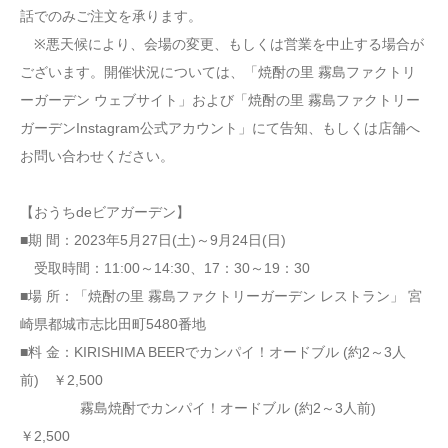
話でのみご注文を承ります。
※悪天候により、会場の変更、もしくは営業を中止する場合が
ございます。開催状況については、「焼酎の里 霧島ファクトリ
ーガーデン ウェブサイト」および「焼酎の里 霧島ファクトリー
ガーデンInstagram公式アカウント」にて告知、もしくは店舗へ
お問い合わせください。
【おうちdeビアガーデン】
■期 間：2023年5月27日(土)～9月24日(日)
受取時間：11:00～14:30、17：30～19：30
■場 所：「焼酎の里 霧島ファクトリーガーデン レストラン」 宮
崎県都城市志比田町5480番地
■料 金：KIRISHIMA BEERでカンパイ！オードブル (約2～3人
前) ￥2,500
霧島焼酎でカンパイ！オードブル (約2～3人前)
￥2,500