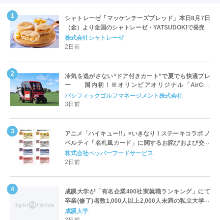
シャトレーゼ「マッケンチーズブレッド」本日8月7日
（金）より全国のシャトレーゼ・YATSUDOKIで発売
株式会社シャトレーゼ
2日前
冷気を逃がさない“ドア付きカート”で夏でも快適プレ
ー 国内初！※オリンピアオリジナル「AirCon
Cart（エアコンカート）」導入 | ＰＧＭ
パシフィックゴルフマネージメント株式会社
3日前
アニメ「ハイキュー!!」×いきなり！ステーキコラボ ノ
ベルティ「名札風カード」に関するお詫びおよび交換
対応についてのご案内
株式会社ペッパーフードサービス
2日前
成蹊大学が「有名企業400社実就職ランキング」にて
卒業(修了)者数1,000人以上2,000人未満の私立大学で
全国第1位を獲得！～実就職率は26.5%（前年比＋
成蹊大学
4.3pt）に伸長、東京の私立大学でも10位にランクイン