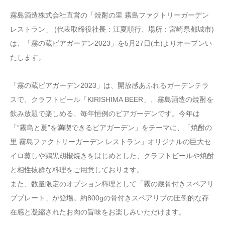
霧島酒造株式会社直営の「焼酎の里 霧島ファクトリーガーデン
レストラン」 (代表取締役社長：江夏順行、場所：宮崎県都城市)
は、「霧の蔵ビアガーデン2023」を5月27日(土)よりオープンい
たします。
「霧の蔵ビアガーデン2023」は、開放感あふれるガーデンテラ
スで、クラフトビール「KIRISHIMA BEER」、霧島酒造の焼酎を
飲み放題で楽しめる、毎年恒例のビアガーデンです。今年は
「“霧島と夏”を満喫できるビアガーデン」をテーマに、「焼酎の
里 霧島ファクトリーガーデン レストラン」オリジナルの巨大セ
イロ蒸しや鶏黒胡椒焼きをはじめとした、クラフトビールや焼酎
と相性抜群な料理をご用意しております。
また、数量限定のオプション料理として「霧の蔵骨付きスペアリ
ブプレート」が登場。約800gの骨付きスペアリブの圧倒的な存
在感と凝縮されたお肉の旨味をお楽しみいただけます。