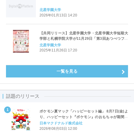
北星学園大学
2026年01月13日 14:20
【共同リリース】北星学園大学・北星学園大学短期大
学部と札幌学院大学が11月29日「第3回あつべつフェ
アトレードまつり ―スマホでは伝えきれない冬のぬく
北星学園大学
もり―」を開催
2025年11月26日 17:20
一覧を見る
話題のリリース
ポケモン夏マック「ハッピーセット編」 8月7日(金)よ
り、ハッピーセット『ポケモン』のおもちゃが期間限
定登場
日本マクドナルド株式会社
2026年08月03日 12:00