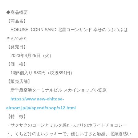
◆商品概要
【商品名】
HOKUSEI CORN SAND 北星コーンサンド 幸せのつぶつぶは
さんでみた
【発売日】
2023年4月25日（火）
【価 格】
1箱5個入り 980円（税抜891円）
【販売店舗】
新千歳空港ターミナルビル スカイショップ小笠原
https://www.new-chitose-
airport.jp/ja/spend/shop/s12.html
【特 徴】
・サクサクのコーンとミルク感たっぷりのホワイトチョコレー
ト、くちどけのよいクッキーで、優しい甘さと触感、北海道感い