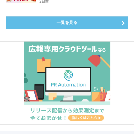
登場8月20日（木）スタート
2日前
一覧を見る