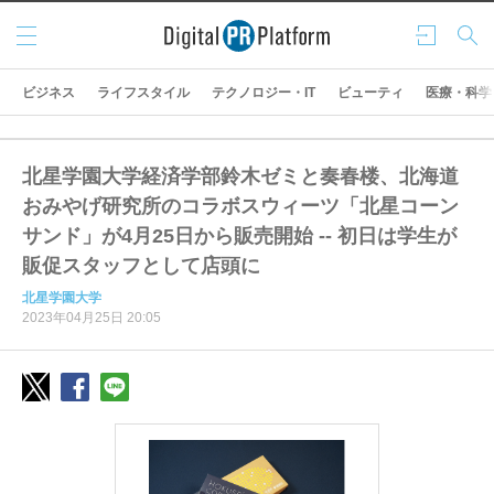
メニ
ログ
検索
ュー
イン
ビジネス
ライフスタイル
テクノロジー・IT
ビューティ
医療・科学
北星学園大学経済学部鈴木ゼミと奏春楼、北海道
おみやげ研究所のコラボスウィーツ「北星コーン
サンド」が4月25日から販売開始 -- 初日は学生が
販促スタッフとして店頭に
北星学園大学
2023年04月25日 20:05