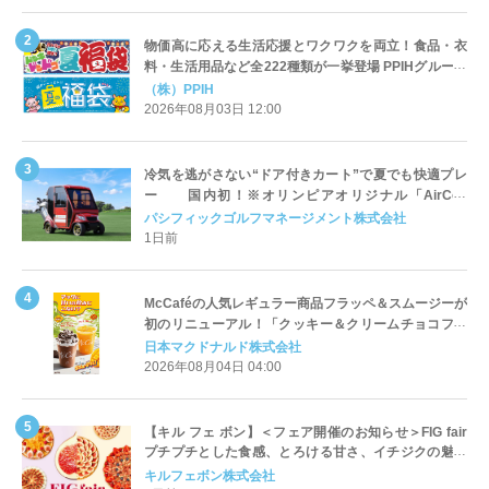
物価高に応える生活応援とワクワクを両立！食品・衣
料・生活用品など全222種類が一挙登場 PPIHグループ
「夏福袋」＆セール 8月6日(木)より順次スタート
（株）PPIH
2026年08月03日 12:00
冷気を逃がさない“ドア付きカート”で夏でも快適プレ
ー 国内初！※オリンピアオリジナル「AirCon
Cart（エアコンカート）」導入 | ＰＧＭ
パシフィックゴルフマネージメント株式会社
1日前
McCaféの人気レギュラー商品フラッペ＆スムージーが
初のリニューアル！「クッキー＆クリームチョコフラ
ッペ」「マンゴースムージー」8月5日（水）から販売
日本マクドナルド株式会社
開始
2026年08月04日 04:00
【キル フェ ボン】＜フェア開催のお知らせ＞FIG fair
プチプチとした食感、とろける甘さ、イチジクの魅力
をたっぷりと。新作を含め、イチジク尽くしの全4種が
キルフェボン株式会社