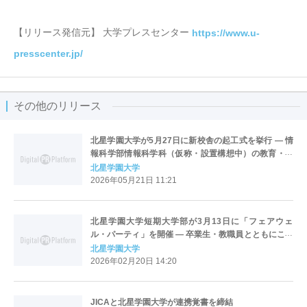
【リリース発信元】 大学プレスセンター
https://www.u-
presscenter.jp/
その他のリリース
北星学園大学が5月27日に新校舎の起工式を挙行 ― 情
報科学部情報科学科（仮称・設置構想中）の教育・研
究拠点となる新校舎の工事が開始
北星学園大学
2026年05月21日 11:21
北星学園大学短期大学部が3月13日に「フェアウェ
ル・パーティ」を開催 ― 卒業生・教職員とともにこれ
までの歩みや思い出を振り返る
北星学園大学
2026年02月20日 14:20
JICAと北星学園大学が連携覚書を締結