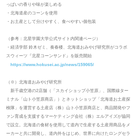
っぱいの香りや味が楽しめる
・北海道産のコーンを使用
・お土産として分けやすく、食べやすい個包装
（参考：北星学園大学公式サイト内関連ページ）
・経済学部 鈴木ゼミ、奏春楼、北海道おみやげ研究所がコラボ
スウィーツ『北星コーンサンド』を販売開始
https://www.hokusei.ac.jp/news/159065/
（※）北海道おみやげ研究所
新千歳空港の2店舗（「スカイショップ小笠原」、国際線ター
ミナル「山ト小笠原商店」）とネットショップ「北海道お土産探
検隊」を運営する土産店（株）山ト小笠原商店と、商品開発やフ
ァン育成を支援するマーケティング会社（株）エルアイズが協同
で設立。北海道の食材を使用して道内で生産する土産用商品をメ
ーカーと共に開発し、道内外をはじめ、世界に向けたロングセラ