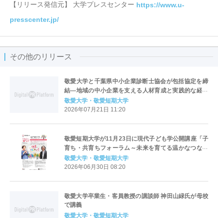
【リリース発信元】 大学プレスセンター
https://www.u-
presscenter.jp/
その他のリリース
敬愛大学と千葉県中小企業診断士協会が包括協定を締
結―地域の中小企業を支える人材育成と実践的な経営
教育を推進―
敬愛大学・敬愛短期大学
2026年07月21日 11:20
敬愛短期大学が11月23日に現代子ども学公開講座「子
育ち・共育ちフォーラム～未来を育てる温かなつなが
り～」第2弾「保育はやっぱりおもしろい！！」を開催
敬愛大学・敬愛短期大学
2026年06月30日 08:20
敬愛大学卒業生・客員教授の講談師 神田山緑氏が母校
で講義
敬愛大学・敬愛短期大学