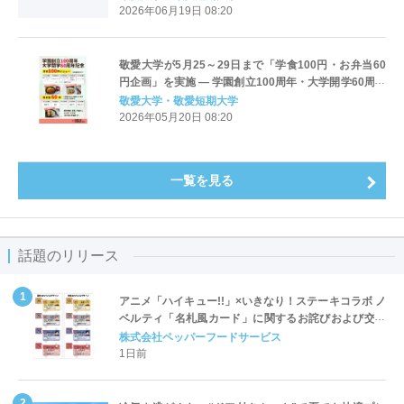
2026年06月19日 08:20
敬愛大学が5月25～29日まで「学食100円・お弁当60
円企画」を実施 ― 学園創立100周年・大学開学60周年
記念事業の一環 ― 学生への感謝を込めて
敬愛大学・敬愛短期大学
2026年05月20日 08:20
一覧を見る
話題のリリース
アニメ「ハイキュー!!」×いきなり！ステーキコラボ ノ
ベルティ「名札風カード」に関するお詫びおよび交換
対応についてのご案内
株式会社ペッパーフードサービス
1日前