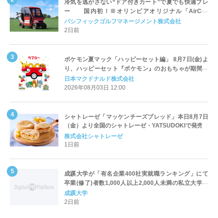
冷気を逃がさない“ドア付きカート”で夏でも快適プレ
ー 国内初！※オリンピアオリジナル「AirCon
Cart（エアコンカート）」導入 | ＰＧＭ
パシフィックゴルフマネージメント株式会社
2日前
ポケモン夏マック「ハッピーセット編」 8月7日(金)よ
り、ハッピーセット『ポケモン』のおもちゃが期間限
定登場
日本マクドナルド株式会社
2026年08月03日 12:00
シャトレーゼ「マッケンチーズブレッド」本日8月7日
（金）より全国のシャトレーゼ・YATSUDOKIで発売
株式会社シャトレーゼ
1日前
成蹊大学が「有名企業400社実就職ランキング」にて
卒業(修了)者数1,000人以上2,000人未満の私立大学で
全国第1位を獲得！～実就職率は26.5%（前年比＋
成蹊大学
4.3pt）に伸長、東京の私立大学でも10位にランクイン
2日前
～