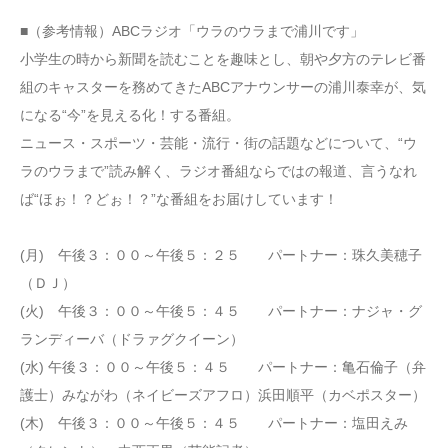
■（参考情報）ABCラジオ「ウラのウラまで浦川です」
小学生の時から新聞を読むことを趣味とし、朝や夕方のテレビ番
組のキャスターを務めてきたABCアナウンサーの浦川泰幸が、気
になる“今”を見える化！する番組。
ニュース・スポーツ・芸能・流行・街の話題などについて、“ウ
ラのウラまで”読み解く、ラジオ番組ならではの報道、言うなれ
ば“ほぉ！？どぉ！？”な番組をお届けしています！
(月) 午後３：００～午後５：２５ パートナー：珠久美穂子
（ＤＪ）
(火) 午後３：００～午後５：４５ パートナー：ナジャ・グ
ランディーバ（ドラァグクイーン）
(水) 午後３：００～午後５：４５ パートナー：亀石倫子（弁
護士）みながわ（ネイビーズアフロ）浜田順平（カベポスター）
(木) 午後３：００～午後５：４５ パートナー：塩田えみ