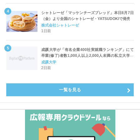
シャトレーゼ「マッケンチーズブレッド」本日8月7日
（金）より全国のシャトレーゼ・YATSUDOKIで発売
株式会社シャトレーゼ
1日前
成蹊大学が「有名企業400社実就職ランキング」にて
卒業(修了)者数1,000人以上2,000人未満の私立大学で
全国第1位を獲得！～実就職率は26.5%（前年比＋
成蹊大学
4.3pt）に伸長、東京の私立大学でも10位にランクイン
2日前
～
一覧を見る