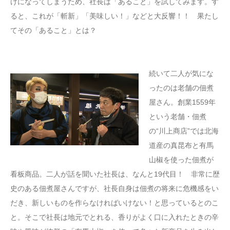
けになってしまうため、社長は「あること」を試してみます。す
ると、これが「斬新」「美味しい！」などと大反響！！ 果たし
てその「あること」とは？
続いて二人が気にな
ったのは老舗の佃煮
屋さん。創業1559年
という老舗・佃煮
の“川上商店”では北海
道産の真昆布と有馬
山椒を使った佃煮が
看板商品。二人が話を聞いた社長は、なんと19代目！ 非常に歴
史のある佃煮屋さんですが、社長自身は佃煮の将来に危機感をい
だき、新しいものを作らなければいけない！と思っているとのこ
と。そこで社長は地元でとれる、香りがよく口に入れたときの辛