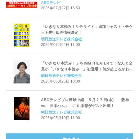
たちをテーマ曲とともに振り返る「大エンディング」
ABCテレビ
は号泣必死…
2026年07月22日 16:53
「いきなり本読み！サテライト」追加キャスト・チケ
ット先行販売情報決定！
朝日放送テレビ株式会社
2026年07月04日 11:00
「いきなり本読み！」をIMM THEATERで！なんと全
員が「いきなり本読み！」初登場！何が起こるかわか
らない120分！
朝日放送テレビ株式会社
2026年06月25日 10:00
ABCテレビプロ野球中継 ５月２７日(水) 「阪神
vs. 日本ハム」 に 山本彩がゲスト出演！
朝日放送テレビ株式会社
2026年05月19日 11:00