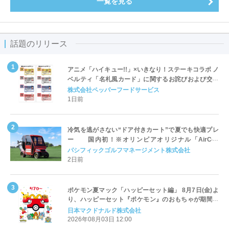
一覧を見る
話題のリリース
アニメ「ハイキュー!!」×いきなり！ステーキコラボ ノ
ベルティ「名札風カード」に関するお詫びおよび交換
対応についてのご案内
株式会社ペッパーフードサービス
1日前
冷気を逃がさない“ドア付きカート”で夏でも快適プレ
ー 国内初！※オリンピアオリジナル「AirCon
Cart（エアコンカート）」導入 | ＰＧＭ
パシフィックゴルフマネージメント株式会社
2日前
ポケモン夏マック「ハッピーセット編」 8月7日(金)よ
り、ハッピーセット『ポケモン』のおもちゃが期間限
定登場
日本マクドナルド株式会社
2026年08月03日 12:00