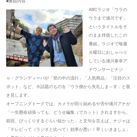
■番組内容
ABCラジオ「ウラの
ウラまで浦川です」
というタイトルをそ
のまま拝借したこの
番組。ラジオで毎週
火曜日におしゃべり
している浦川泰幸ア
ナウンサーとナジ
ャ・グランディーバが「世の中の流行」「人気商品」「注目のス
ポット」など、今話題のものを「ウラ側から失礼しま～す」と覗
き見します。
オープニングトークでは、カメラが回り始めるや否や浦川アナが
「一生懸命頑張っても、どうせ編集（でカット）されますから。
前回、びっくりするぐらい短かった」と文句を言えば、ナジャは
「テレビって（ラジオと比べて）効率が悪い！早くいきましょ」