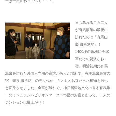
ーは一風変わっていて・・・。
日も暮れるころ二人
が有馬散策の最後に
訪れたのは「有馬山
叢 御所別墅」！
1400坪の敷地に全10
室だけの贅沢なお
宿。明治初期に有馬
温泉を訪れた外国人専用の宿坊があった場所で、有馬温泉最古の
宿「陶泉 御所坊」の先々代が、もともとお寺だった建物を宿へ
と変身させました。全室が離れで、神戸居留地文化の香る有馬唯
一のミシュランパビリオンマーク５つ星のお宿とあって、二人の
テンションは爆上がり！