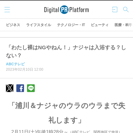
メニ
ログ
検索
ュー
イン
ビジネス
ライフスタイル
テクノロジー・IT
ビューティ
医療・科学
「わたし裸はNGやねん！」ナジャは入浴する？し
ない？
ABCテレビ
2023年02月10日 12:00
「浦川＆ナジャのウラのウラまで失
礼します」
2月11日(土)午後1時28分～
（ABCテレビ 関西地区で放送）