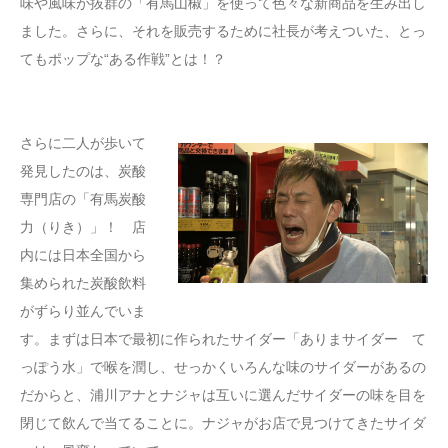
味や風味が抜群の「有馬山椒」を使って色々な新商品を生み出し
ました。さらに、それを販売するために社長が考えついた、とっ
てもポップな“ある作戦”とは！？
さらに二人が歩いて
発見したのは、炭酸
専門店の「有馬炭酸
力（りき）」！ 店
内には日本全国から
集められた炭酸飲料
がずらり並んでいま
す。まずは日本で最初に作られたサイダー「ありまサイダー て
っぽう水」で喉を潤し、せっかくいろんな味のサイダーがあるの
だからと、浦川アナとナジャは互いに選んだサイダーの味を目を
閉じて飲んで当てることに。ナジャがお店で見つけてきたサイダ