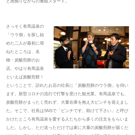
と愚痴りながらの番組スタート。
さっそく有馬温泉の
「ウラ側」を探し始
めた二人が最初に尋
ねたところは、名
物・炭酸煎餅のお
店。やはり有馬温泉
といえば炭酸煎餅！
ということで、訪れたお店の社長に「炭酸煎餅のウラ側」を伺い
ます。新型コロナの流行で打撃を受けた観光業。有馬温泉でも、
炭酸煎餅がまったく売れず、大量在庫を抱え大ピンチを迎えまし
た。そこで、社長はSNSで「ピンチです。助けて下さい」と呼び
かけたところ有馬温泉を愛する人たちから多くの注文をもらいま
した。しかし、ただ送っただけでは家に大量の炭酸煎餅が届くだ