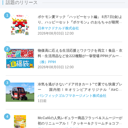
話題のリリース
ポケモン夏マック「ハッピーセット編」 8月7日(金)よ
り、ハッピーセット『ポケモン』のおもちゃが期間限
定登場
日本マクドナルド株式会社
2026年08月03日 12:00
物価高に応える生活応援とワクワクを両立！食品・衣
料・生活用品など全222種類が一挙登場 PPIHグループ
「夏福袋」＆セール 8月6日(木)より順次スタート
（株）PPIH
2026年08月03日 12:00
冷気を逃がさない“ドア付きカート”で夏でも快適プレ
ー 国内初！※オリンピアオリジナル「AirCon
Cart（エアコンカート）」導入 | ＰＧＭ
パシフィックゴルフマネージメント株式会社
1日前
McCaféの人気レギュラー商品フラッペ＆スムージーが
初のリニューアル！「クッキー＆クリームチョコフラ