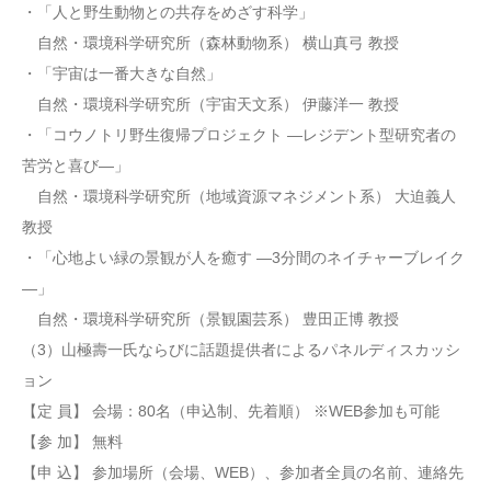
・「人と野生動物との共存をめざす科学」
自然・環境科学研究所（森林動物系） 横山真弓 教授
・「宇宙は一番大きな自然」
自然・環境科学研究所（宇宙天文系） 伊藤洋一 教授
・「コウノトリ野生復帰プロジェクト ―レジデント型研究者の
苦労と喜び―」
自然・環境科学研究所（地域資源マネジメント系） 大迫義人
教授
・「心地よい緑の景観が人を癒す ―3分間のネイチャーブレイク
―」
自然・環境科学研究所（景観園芸系） 豊田正博 教授
（3）山極壽一氏ならびに話題提供者によるパネルディスカッシ
ョン
【定 員】 会場：80名（申込制、先着順） ※WEB参加も可能
【参 加】 無料
【申 込】 参加場所（会場、WEB）、参加者全員の名前、連絡先