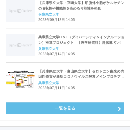
【兵庫県立大学・宮崎大学】細胞外小胞がケルセチン
の吸収性や機能性を高める可能性を発見
兵庫県立大学
2023年09月13日 14:05
兵庫県立大学D＆ I （ダイバーシティ＆インクルージョ
ン）推進プロジェクト 【理学研究科】超伝導 やバイ
オインフォマティクス 等の専門分野で女性研究者限定
兵庫県立大学
の公募を実施
2023年07月14日 14:05
【兵庫県立大学・富山県立大学】セロトニン由来の内
因性物質が新型コロナウイルス酵素メインプロテアー
ゼを阻害することを発見
兵庫県立大学
2023年07月11日 14:05
一覧を見る