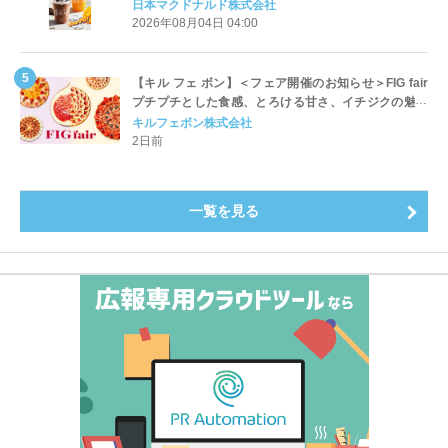
ッペ」「マンゴースムージー」8月5日（水）から販売
日本マクドナルド株式会社
開始
2026年08月04日 04:00
【キル フェ ボン】＜フェア開催のお知らせ＞FIG fair
プチプチとした食感、とろける甘さ、イチジクの魅力
をたっぷりと。新作を含め、イチジク尽くしの全4種が
キルフェボン株式会社
登場8月20日（木）スタート
2日前
一覧を見る