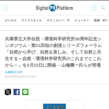
メニ
ログ
検索
ュー
イン
ビジネス
ライフスタイル
テクノロジー・IT
ビューティ
医療・科学
兵庫県立大学自然・環境科学研究所30周年記念シ
ンポジウム・第21回知の創造シリーズフォーラム
「自然から学び、自然を楽しみ、そして自然と共
生する～自然・環境科学研究所のこれまでとこれ
から～」を2月23日に開催 -- 山極壽一氏らが登壇
兵庫県立大学
2023年02月03日 20:05