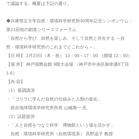
て議論する。概要は下記の通り。
◆兵庫県立大学自然・環境科学研究所30周年記念シンポジウム・
第21回知の創造シリーズフォーラム
「自然から学び、自然を楽しみ、そして自然と共生する ～自
然・環境科学研究所のこれまでとこれから～」
【日 時】 2月23日（木・祝） 13：00～17：00 （開場 12：00）
【場 所】 神戸国際会館 9階大会場 （神戸市中央区御幸通8丁目
1-6）
【内 容】
（1）基調講演
・「ゴリラに学んだ自然の仕組みと人類の進化」
総合地球環境学研究所所長 山極壽一 氏
（2）話題提供
・「人と自然をつなぐ科学 博物館という場を活かす」
自然・環境科学研究所（自然環境系） 高野温子 教授