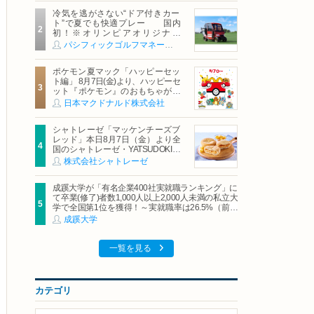
冷気を逃がさない“ドア付きカー
ト”で夏でも快適プレー 国内
初！※オリンピアオリジナル
「AirCon Cart（エアコンカー
パシフィックゴルフマネージメント株式会社
ト）」導入 | ＰＧＭ
ポケモン夏マック「ハッピーセッ
ト編」 8月7日(金)より、ハッピーセ
ット『ポケモン』のおもちゃが期
間限定登場
日本マクドナルド株式会社
シャトレーゼ「マッケンチーズブ
レッド」本日8月7日（金）より全
国のシャトレーゼ・YATSUDOKIで
発売
株式会社シャトレーゼ
成蹊大学が「有名企業400社実就職ランキング」に
て卒業(修了)者数1,000人以上2,000人未満の私立大
学で全国第1位を獲得！～実就職率は26.5%（前年
比＋4.3pt）に伸長、東京の私立大学でも10位にラ
成蹊大学
ンクイン～
一覧を見る
カテゴリ