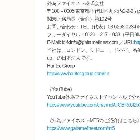
外為ファイネスト株式会社
〒100－0005 東京都千代田区丸の内2-2-2
関東財務局長（金商）第102号
お問い合わせ：TEL（代表）03-6268-0234 /FAX
フリーダイヤル：0120－217－033（平日9
E-Mail: id-fxinfo@gaitamefinest.com ／URL:
ht
当社は、ロンドン、シドニー、ドバイ、香港な
up」の日本法人です。
Hantec Group
http://www.hantecgroup.com/en
《YouTube》
YouTube外為ファイネストチャンネルで
https://www.youtube.com/channel/UCBRc6t
《外為ファイネストMT5のご紹介はこちら
https://www.gaitamefinest.com/mt5