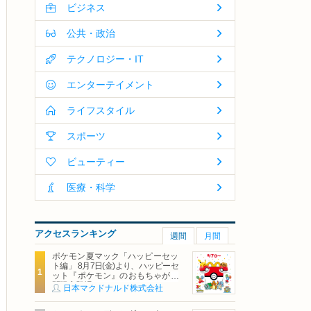
ビジネス
公共・政治
テクノロジー・IT
エンターテイメント
ライフスタイル
スポーツ
ビューティー
医療・科学
アクセスランキング
週間
月間
ポケモン夏マック「ハッピーセッ
ト編」 8月7日(金)より、ハッピーセ
ット『ポケモン』のおもちゃが期
間限定登場
日本マクドナルド株式会社