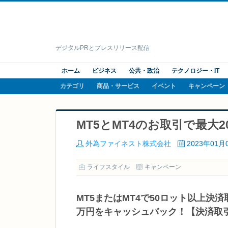
デジタルPRとプレスリリース配信
ホーム
ビジネス
公共・政治
テクノロジー・IT
カテゴリ
商品・サービス
イベント
キャンペーン
MT5とMT4のお取引で最大
外為ファイネスト株式会社
2023年01月
ライフスタイル
キャンペーン
MT5またはMT4で50ロット以上決
万円をキャッシュバック！【決済取引