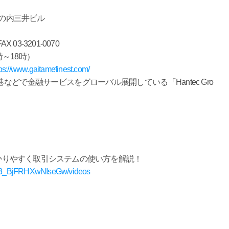
 丸の内三井ビル
 03-3201-0070
時～18時）
tps://www.gaitamefinest.com/
どで金融サービスをグローバル展開している「Hantec Gro
分かりやすく取引システムの使い方を解説！
2b3_BjFRHXwNIseGw/videos
》