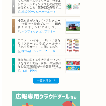
ツルハホールディングス、ウエル
シアホールディングスとの経営統
合後初となる「第26回JAPANドラ
ッグストアショー」に出展
株式会社ツルハホールディングス
冷気を逃がさない“ドア付きカー
ト”で夏でも快適プレー 国内
初！※オリンピアオリジナル
「AirCon Cart（エアコンカー
パシフィックゴルフマネージメント株式会社
ト）」導入 | ＰＧＭ
アニメ「ハイキュー!!」×いきな
り！ステーキコラボ ノベルティ
「名札風カード」に関するお詫び
および交換対応についてのご案内
株式会社ペッパーフードサービス
物価高に応える生活応援とワクワ
クを両立！食品・衣料・生活用品
など全222種類が一挙登場 PPIHグ
ループ「夏福袋」＆セール 8月6日
（株）PPIH
(木)より順次スタート
一覧を見る