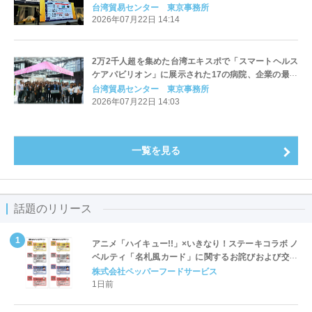
ソリューションを一挙公開 （2）シニアケア編
台湾貿易センター 東京事務所
2026年07月22日 14:14
2万2千人超を集めた台湾エキスポで「スマートヘルス
ケアパビリオン」に展示された17の病院、企業の最新
ソリューションを一挙公開 （１）スマート医療編
台湾貿易センター 東京事務所
2026年07月22日 14:03
一覧を見る
話題のリリース
アニメ「ハイキュー!!」×いきなり！ステーキコラボ ノ
ベルティ「名札風カード」に関するお詫びおよび交換
対応についてのご案内
株式会社ペッパーフードサービス
1日前