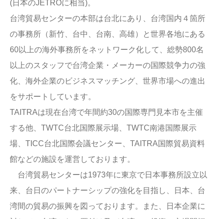
(日本のJETROに相当)。
台湾貿易センターの本部は台北にあり、台湾国内４箇所
の事務所（新竹、台中、台南、高雄）と世界各地にある
60以上の海外事務所をネットワーク化して、総勢800名
以上のスタッフで台湾企業・メーカーの国際競争力の強
化、海外企業のビジネスマッチング、世界市場への進出
をサポートしています。
TAITRAは現在台湾で年間約30の国際専門見本市を主催
する他、TWTC台北国際展示場、TWTC南港国際展示
場、TICC台北国際会議センター、TAITRA国際貿易資料
館などの施設を運営しております。
台湾貿易センターは1973年に東京で日本事務所設立以
来、台日のパートナーシップの強化を目指し、日本、台
湾間の貿易の振興を図っております。また、日本企業に