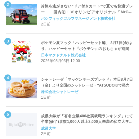
冷気を逃がさない“ドア付きカート”で夏でも快適プレ
ー 国内初！※オリンピアオリジナル「AirCon
Cart（エアコンカート）」導入 | ＰＧＭ
パシフィックゴルフマネージメント株式会社
2日前
ポケモン夏マック「ハッピーセット編」 8月7日(金)よ
り、ハッピーセット『ポケモン』のおもちゃが期間限
定登場
日本マクドナルド株式会社
2026年08月03日 12:00
シャトレーゼ「マッケンチーズブレッド」本日8月7日
（金）より全国のシャトレーゼ・YATSUDOKIで発売
株式会社シャトレーゼ
1日前
成蹊大学が「有名企業400社実就職ランキング」にて
卒業(修了)者数1,000人以上2,000人未満の私立大学で
全国第1位を獲得！～実就職率は26.5%（前年比＋
成蹊大学
4.3pt）に伸長、東京の私立大学でも10位にランクイン
2日前