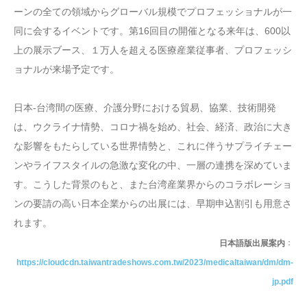
ーンの全ての領域からグローバル規模でプロフェッショナルが一
同に会するイベントです。第16回目の開催となる来年は、600以
上の展示ブース、１万人を超える医療産業従事者、プロフェッシ
ョナルが来場予定です。
日本-台湾間の医療、介護分野における貿易、協業、技術開発
は、ウクライナ情勢、コロナ禍を始め、社会、経済、政治に大き
な影響をもたらしている世界情勢と、これに伴うサプライチェー
ンやライフスタイルの急激な変化の中、一層の連携を深めていま
す。こうした背景のもと、また台湾産業界からのコラボレーショ
ンの要請の高い日本企業からの出展には、早期申込割引も用意さ
れます。
：
日本語版出展案内
https://cloudcdn.taiwantradeshows.com.tw/2023/medicaltaiwan/dm/dm-
jp.pdf