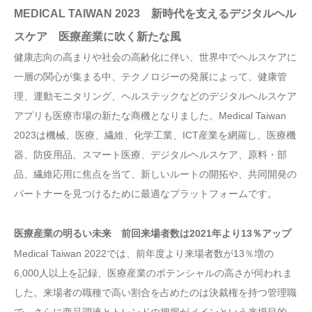
MEDICAL TAIWAN 2023 新時代を支えるデジタルヘル
スケア 医療産業に吹く新たな風
健康志向の高まりや社会の高齢化に伴い、世界中でヘルスケアに
一層の関心が集まる中、テクノロジーの発展によって、健康管
理、運動モニタリング、ヘルステックなどのデジタルヘルスケア
アプリも医療市場の新たな商機となりました。Medical Taiwan
2023は機械、医療、繊維、化学工業、ICT産業を網羅し、医療機
器、防疫用品、スマート医療、デジタルヘルスケア、原料・部
品、繊維応用に焦点を当て、新しいルートの開拓や、共同開発の
パートナーを見つけるために最適なプラットフォームです。
医療産業の明るい未来 前回来場者数は2021年より13％アップ
Medical Taiwan 2022では、前年度より来場者数が13％増の
6,000人以上を記録、医療産業のポテンシャルの高さが伺われま
した。来場者の職種で高い割合を占めたのは決裁権を持つ管理職
で、さらに商品調達とトレンドの把握がメインという来場目的