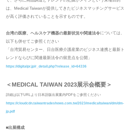
は、Medical Taiwanが提供してきたビジネスマッチングサービス
が高く評価されていることを示すものです。
については、
台湾の医療、ヘルスケア機器の最新状況や関連法令
以下も併せてご参照ください
「台湾貿易センター、日台医療介護産業のビジネス連携と最新ト
レンドならびに関連最新法令の留意点を公開」
https://digitalpr.jp/r_detail.php?release_id=64336
＜MEDICAL TAIWAN 2023展示会概要＞
詳細は以下URLより日本語版出展案内PDFをご参照ください
https://cloudcdn.taiwantradeshows.com.tw/2023/medicaltaiwan/dm/dm-
jp.pdf
■出展構成