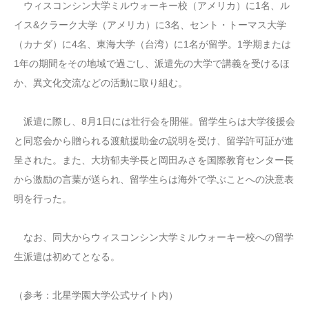
ウィスコンシン大学ミルウォーキー校（アメリカ）に1名、ル
イス&クラーク大学（アメリカ）に3名、セント・トーマス大学
（カナダ）に4名、東海大学（台湾）に1名が留学。1学期または
1年の期間をその地域で過ごし、派遣先の大学で講義を受けるほ
か、異文化交流などの活動に取り組む。
派遣に際し、8月1日には壮行会を開催。留学生らは大学後援会
と同窓会から贈られる渡航援助金の説明を受け、留学許可証が進
呈された。また、大坊郁夫学長と岡田みさを国際教育センター長
から激励の言葉が送られ、留学生らは海外で学ぶことへの決意表
明を行った。
なお、同大からウィスコンシン大学ミルウォーキー校への留学
生派遣は初めてとなる。
（参考：北星学園大学公式サイト内）