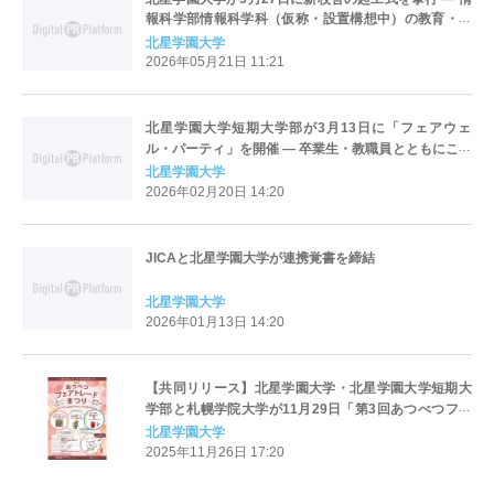
報科学部情報科学科（仮称・設置構想中）の教育・研
究拠点となる新校舎の工事が開始
北星学園大学
2026年05月21日 11:21
北星学園大学短期大学部が3月13日に「フェアウェ
ル・パーティ」を開催 ― 卒業生・教職員とともにこれ
までの歩みや思い出を振り返る
北星学園大学
2026年02月20日 14:20
JICAと北星学園大学が連携覚書を締結
北星学園大学
2026年01月13日 14:20
【共同リリース】北星学園大学・北星学園大学短期大
学部と札幌学院大学が11月29日「第3回あつべつフェ
アトレードまつり ―スマホでは伝えきれない冬のぬく
北星学園大学
もり―」を開催
2025年11月26日 17:20