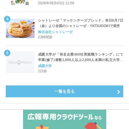
2026年08月03日 12:00
シャトレーゼ「マッケンチーズブレッド」本日8月7日
（金）より全国のシャトレーゼ・YATSUDOKIで発売
株式会社シャトレーゼ
23時間前
成蹊大学が「有名企業400社実就職ランキング」にて
卒業(修了)者数1,000人以上2,000人未満の私立大学で
全国第1位を獲得！～実就職率は26.5%（前年比＋
成蹊大学
4.3pt）に伸長、東京の私立大学でも10位にランクイン
2日前
～
一覧を見る