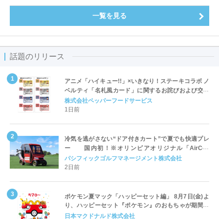
一覧を見る
話題のリリース
アニメ「ハイキュー!!」×いきなり！ステーキコラボ ノ
ベルティ「名札風カード」に関するお詫びおよび交換
対応についてのご案内
株式会社ペッパーフードサービス
1日前
冷気を逃がさない“ドア付きカート”で夏でも快適プレ
ー 国内初！※オリンピアオリジナル「AirCon
Cart（エアコンカート）」導入 | ＰＧＭ
パシフィックゴルフマネージメント株式会社
2日前
ポケモン夏マック「ハッピーセット編」 8月7日(金)よ
り、ハッピーセット『ポケモン』のおもちゃが期間限
定登場
日本マクドナルド株式会社