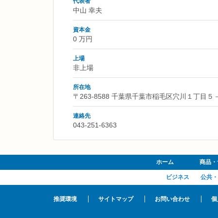
代表者
中山 幸夫
資本金
0 万円
上場
非上場
所在地
〒263-8588 千葉県千葉市稲毛区穴川１丁目５
連絡先
043-251-6363
ホーム
商品・
ビジネス
公共・
推奨環境
サイトマップ
お問い合わせ
個