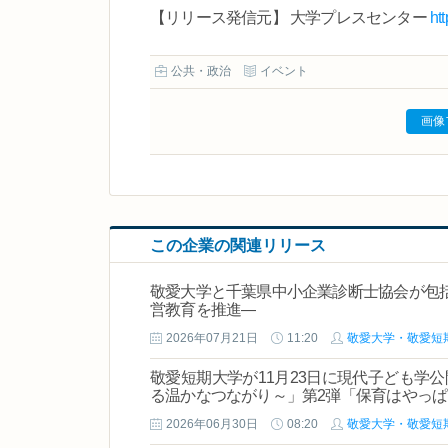
【リリース発信元】 大学プレスセンター
ht
公共・政治
イベント
画像
この企業の関連リリース
敬愛大学と千葉県中小企業診断士協会が包
営教育を推進―
2026年07月21日
11:20
敬愛大学・敬愛短
敬愛短期大学が11月23日に現代子ども学
る温かなつながり～」第2弾「保育はやっ
2026年06月30日
08:20
敬愛大学・敬愛短