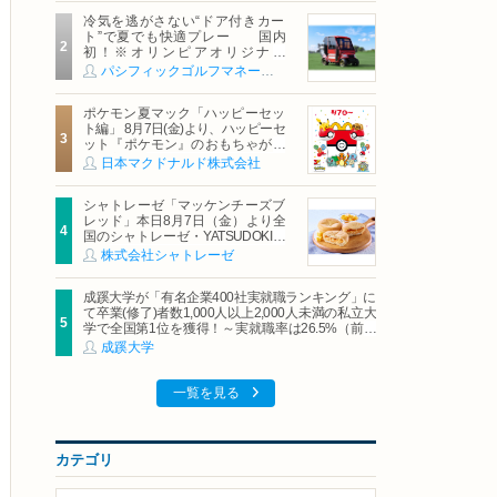
冷気を逃がさない“ドア付きカー
ト”で夏でも快適プレー 国内
初！※オリンピアオリジナル
「AirCon Cart（エアコンカー
パシフィックゴルフマネージメント株式会社
ト）」導入 | ＰＧＭ
ポケモン夏マック「ハッピーセッ
ト編」 8月7日(金)より、ハッピーセ
ット『ポケモン』のおもちゃが期
間限定登場
日本マクドナルド株式会社
シャトレーゼ「マッケンチーズブ
レッド」本日8月7日（金）より全
国のシャトレーゼ・YATSUDOKIで
発売
株式会社シャトレーゼ
成蹊大学が「有名企業400社実就職ランキング」に
て卒業(修了)者数1,000人以上2,000人未満の私立大
学で全国第1位を獲得！～実就職率は26.5%（前年
比＋4.3pt）に伸長、東京の私立大学でも10位にラ
成蹊大学
ンクイン～
一覧を見る
カテゴリ