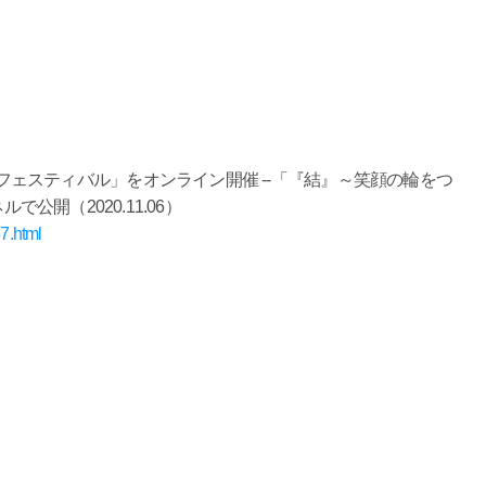
愛フェスティバル」をオンライン開催 --「『結』～笑顔の輪をつ
公開（2020.11.06）
87.html