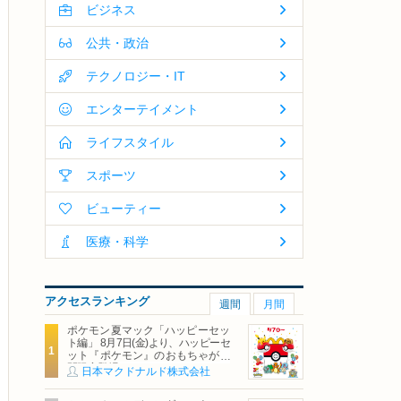
ビジネス
公共・政治
テクノロジー・IT
エンターテイメント
ライフスタイル
スポーツ
ビューティー
医療・科学
アクセスランキング
週間
月間
ポケモン夏マック「ハッピーセッ
ト編」 8月7日(金)より、ハッピーセ
ット『ポケモン』のおもちゃが期
間限定登場
日本マクドナルド株式会社