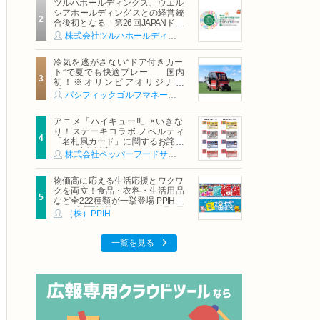
ツルハホールディングス、ウエル
シアホールディングスとの経営統
合後初となる「第26回JAPANドラ
ッグストアショー」に出展
株式会社ツルハホールディングス
冷気を逃がさない“ドア付きカー
ト”で夏でも快適プレー 国内
初！※オリンピアオリジナル
「AirCon Cart（エアコンカー
パシフィックゴルフマネージメント株式会社
ト）」導入 | ＰＧＭ
アニメ「ハイキュー!!」×いきな
り！ステーキコラボ ノベルティ
「名札風カード」に関するお詫び
および交換対応についてのご案内
株式会社ペッパーフードサービス
物価高に応える生活応援とワクワ
クを両立！食品・衣料・生活用品
など全222種類が一挙登場 PPIHグ
ループ「夏福袋」＆セール 8月6日
（株）PPIH
(木)より順次スタート
一覧を見る