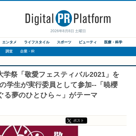
2026年8月8日 土曜日
エンタメ
ライフスタイル
スポーツ
ビューティ
医療・科学
調査
企業・IR
に大学祭「敬愛フェスティバル2021」を
以上の学生が実行委員として参加--「暁櫻
）ぐる夢のひとひら～」がテーマ
ポスト