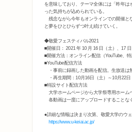
を意味しており、テーマ全体には「昨年は
った気持ちが込められている。
残念ながら今年もオンラインでの開催とな
と夢をひとひらずつ叶え続けていく。
◆敬愛フェスティバル2021
■開催日： 2021 年 10 月 16 日（土）、17
■開催方法：オンライン配信（YouTube、
■YouTube配信方法
・事前に録画した動画を配信。生放送は
・再生期間：10月16日（土）～10月22
■特設サイト配信方法
大学ホームページから大学祭専用ホームペ
各動画は一度にアップロードすることなく
●詳細な情報は決まり次第、敬愛大学のウ
https://www.u-keiai.ac.jp/