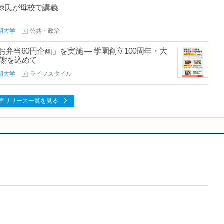
緑氏が母校で講義
期大学
公共・政治
お弁当60円企画」を実施 ― 学園創立100周年・大
感謝を込めて
期大学
ライフスタイル
連リリース一覧を見る