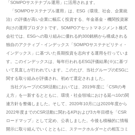
「SOMPOサステナブル運用」に活用されます。
「SOMPOサステナブル運用」は、ESG（環境、社会、企業統
治）の評価が高い企業に幅広く投資する、年金基金・機関投資家
向けの運用プロダクトです。SOMPOアセットマネジメント株式
会社では、ESGへの取り組みに優れる約300銘柄から構成される
独自のアクティブ・インデックス「SOMPOサステナビリティ・
インデックス」に基づいた長期投資を志向する運用を行っていま
す。このインデックスは、毎年行われるESG評価結果(※)に基づ
いて見直しが行われています。このたび、当社グループのESGに
関する取り組みが評価され、初めて選定されました。
当社グループのCSR活動においては、2019年度に「CSRの考
え方」を一新するとともに、環境・社会領域における延べ10の関
連方針を整備しました。そして、2020年10月には2020年度から
2022年度までのCSR活動に関わるKPIおよび3カ年目標を「CSR
ロードマップ」として定め、公表しました。今後も積極的に情報
開示に取り組んでいくとともに、ステークホルダーとの相互コミ