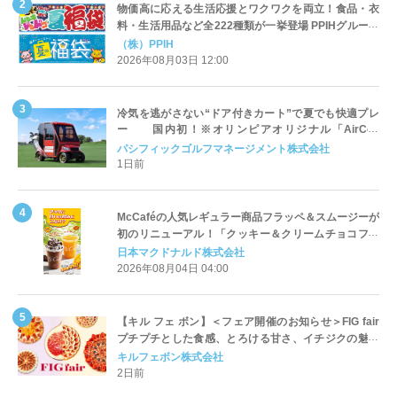
物価高に応える生活応援とワクワクを両立！食品・衣
料・生活用品など全222種類が一挙登場 PPIHグループ
「夏福袋」＆セール 8月6日(木)より順次スタート
（株）PPIH
2026年08月03日 12:00
冷気を逃がさない“ドア付きカート”で夏でも快適プレ
ー 国内初！※オリンピアオリジナル「AirCon
Cart（エアコンカート）」導入 | ＰＧＭ
パシフィックゴルフマネージメント株式会社
1日前
McCaféの人気レギュラー商品フラッペ＆スムージーが
初のリニューアル！「クッキー＆クリームチョコフラ
ッペ」「マンゴースムージー」8月5日（水）から販売
日本マクドナルド株式会社
開始
2026年08月04日 04:00
【キル フェ ボン】＜フェア開催のお知らせ＞FIG fair
プチプチとした食感、とろける甘さ、イチジクの魅力
をたっぷりと。新作を含め、イチジク尽くしの全4種が
キルフェボン株式会社
登場8月20日（木）スタート
2日前