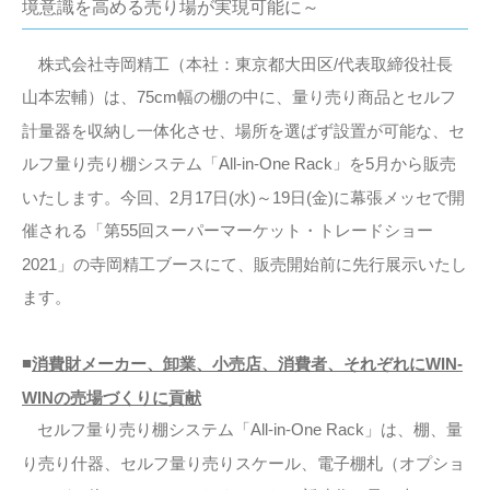
境意識を高める売り場が実現可能に～
株式会社寺岡精工（本社：東京都大田区/代表取締役社長
山本宏輔）は、75cm幅の棚の中に、量り売り商品とセルフ
計量器を収納し一体化させ、場所を選ばず設置が可能な、セ
」
ルフ量り売り棚システム「All-in-One Rack
を5月から販売
いたします。今回、2月17日(水)～19日(金)に幕張メッセで開
催される「第55回スーパーマーケット・トレードショー
2021」の寺岡精工ブースにて、販売開始前に先行展示いたし
ます。
■
消費財メーカー、卸業、小売店、消費者、それぞれにWIN-
WINの売場づくりに貢献
セルフ量り売り棚システム「All-in-One Rack
」は、棚、量
スケール、電子棚札（オプショ
り売り什器、セルフ量り売り