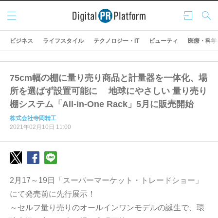
メニ
ログ
検索
ュー
イン
ビジネス
ライフスタイル
テクノロジー・IT
ビューティ
医療・科学
75cm幅の棚に量り売り商品と計量器を一体化、場
所を選ばず設置可能に 地球にやさしい 量り売り
棚システム「All-in-One Rack」5月に販売開始
株式会社寺岡精工
2021年02月10日 11:00
2月17～19日「スーパーマーケット・トレードショー」
にて発売前に先行展示！
～セルフ量り売りのオールインワンモデルの誕生で、環