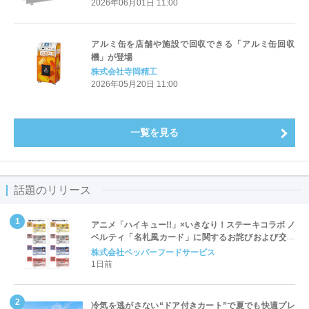
2026年06月01日 11:00
アルミ缶を店舗や施設で回収できる「アルミ缶回収
機」が登場
株式会社寺岡精工
2026年05月20日 11:00
一覧を見る
話題のリリース
アニメ「ハイキュー!!」×いきなり！ステーキコラボ ノ
ベルティ「名札風カード」に関するお詫びおよび交換
対応についてのご案内
株式会社ペッパーフードサービス
1日前
冷気を逃がさない“ドア付きカート”で夏でも快適プレ