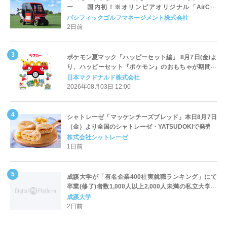
ー 国内初！※オリンピアオリジナル「AirCon
Cart（エアコンカート）」導入 | ＰＧＭ
パシフィックゴルフマネージメント株式会社
2日前
ポケモン夏マック「ハッピーセット編」 8月7日(金)よ
り、ハッピーセット『ポケモン』のおもちゃが期間限
定登場
日本マクドナルド株式会社
2026年08月03日 12:00
シャトレーゼ「マッケンチーズブレッド」本日8月7日
（金）より全国のシャトレーゼ・YATSUDOKIで発売
株式会社シャトレーゼ
1日前
成蹊大学が「有名企業400社実就職ランキング」にて
卒業(修了)者数1,000人以上2,000人未満の私立大学で
全国第1位を獲得！～実就職率は26.5%（前年比＋
成蹊大学
4.3pt）に伸長、東京の私立大学でも10位にランクイン
2日前
～