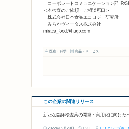
コーポレートコミュニケーション部 IR/SR課 TEL：
＜本検査のご依頼・ご相談窓口＞
株式会社日本食品エコロジー研究所 TEL：078-32
みらかヴィータス株式会社 TEL：042-
miraca_food@hugp.com
医療・科学
商品・サービス
この企業の関連リリース
新たな臨床検査薬の開発・実用化に向けた
2022年09月29日
15:00
H.U.グループホ