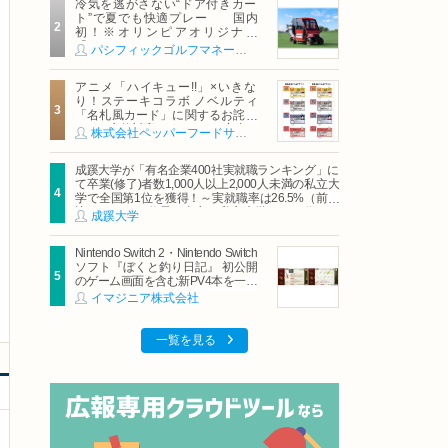
冷気を逃がさない“ドア付きカー
ト”で夏でも快適プレー 国内
初！※オリンピアオリジナル
「AirCon Cart（エアコンカー
パシフィックゴルフマネージメント株式会社
ト）」導入 | ＰＧＭ
アニメ「ハイキュー!!」×いきな
り！ステーキコラボ ノベルティ
「名札風カード」に関するお詫び
および交換対応についてのご案内
株式会社ペッパーフードサービス
成蹊大学が「有名企業400社実就職ランキング」に
て卒業(修了)者数1,000人以上2,000人未満の私立大
学で全国第1位を獲得！～実就職率は26.5%（前年
比＋4.3pt）に伸長、東京の私立大学でも10位にラ
成蹊大学
ンクイン～
Nintendo Switch 2・Nintendo Switch
ソフト『ぼくと釣り日記』 初公開
のゲーム画面を含む新PV4本を一挙
公開！
イマジニア株式会社
一覧を見る