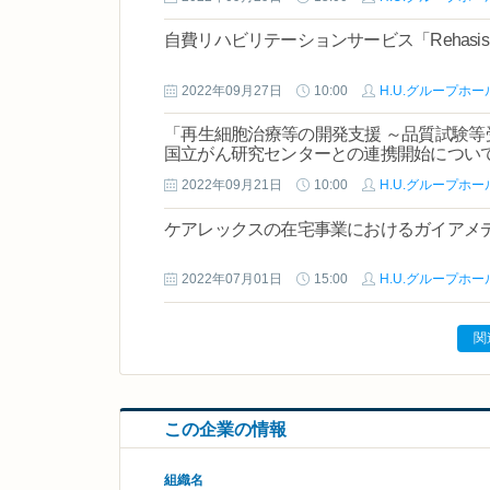
自費リハビリテーションサービス「Rehasi
2022年09月27日
10:00
H.U.グループホ
「再生細胞治療等の開発支援 ～品質試験等
国立がん研究センターとの連携開始につい
2022年09月21日
10:00
H.U.グループホ
ケアレックスの在宅事業におけるガイアメ
2022年07月01日
15:00
H.U.グループホ
関
この企業の情報
組織名