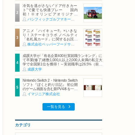
冷気を逃がさない“ドア付きカー
ト”で夏でも快適プレー 国内
初！※オリンピアオリジナル
「AirCon Cart（エアコンカー
パシフィックゴルフマネージメント株式会社
ト）」導入 | ＰＧＭ
アニメ「ハイキュー!!」×いきな
り！ステーキコラボ ノベルティ
「名札風カード」に関するお詫び
および交換対応についてのご案内
株式会社ペッパーフードサービス
成蹊大学が「有名企業400社実就職ランキング」に
て卒業(修了)者数1,000人以上2,000人未満の私立大
学で全国第1位を獲得！～実就職率は26.5%（前年
比＋4.3pt）に伸長、東京の私立大学でも10位にラ
成蹊大学
ンクイン～
Nintendo Switch 2・Nintendo Switch
ソフト『ぼくと釣り日記』 初公開
のゲーム画面を含む新PV4本を一挙
公開！
イマジニア株式会社
一覧を見る
カテゴリ