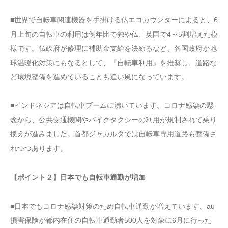
■世界で自転車関連機器を手掛ける仏エコカウンターによると、6
月上旬の自転車の利用は例年比で独や仏、英国で4～5割増えた模
様です。仏政府が修理に補助金支給を決めるなど、各国政府が地
球温暖化対策にもなるとして、『自転車利用』を推奨し、道路な
ど環境整備を進めていることも追い風になっています。
■インドネシアは自転車ブームに沸いています。コロナ感染の懸
念から、公共交通機関やバイクタクシーの利用が規制されて乗り
換えが進みました。首都ジャカルタでは自転車専用道路も整備さ
れつつあります。
【ポイント２】日本でも自転車通勤が増加
■日本でもコロナ感染対策のため自転車通勤が増えています。au
損害保険が都内在住の自転車通勤者500人を対象に6月に行った