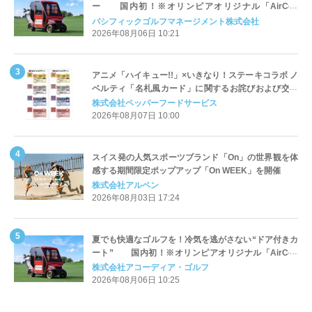
ー 国内初！※オリンピアオリジナル「AirCon
Cart（エアコンカート）」導入 | ＰＧＭ
パシフィックゴルフマネージメント株式会社
2026年08月06日 10:21
アニメ「ハイキュー!!」×いきなり！ステーキコラボ ノ
ベルティ「名札風カード」に関するお詫びおよび交換
対応についてのご案内
株式会社ペッパーフードサービス
2026年08月07日 10:00
スイス発の人気スポーツブランド「On」の世界観を体
感する期間限定ポップアップ「On WEEK」を開催
株式会社アルペン
2026年08月03日 17:24
夏でも快適なゴルフを！冷気を逃がさない“ドア付きカ
ート” 国内初！※オリンピアオリジナル「AirCon
Cart（エアコンカート）」導入 | アコーディア・ゴ
株式会社アコーディア・ゴルフ
ルフ
2026年08月06日 10:25