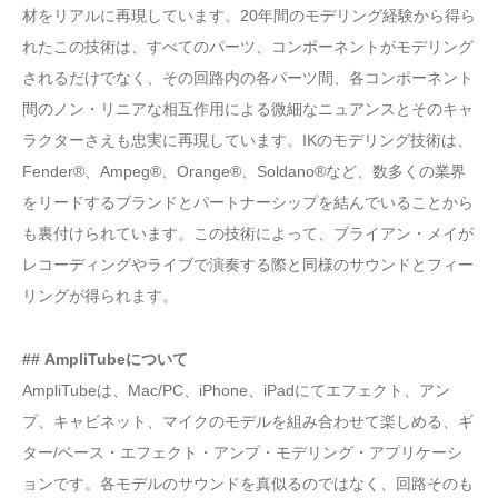
材をリアルに再現しています。20年間のモデリング経験から得ら
れたこの技術は、すべてのパーツ、コンポーネントがモデリング
されるだけでなく、その回路内の各パーツ間、各コンポーネント
間のノン・リニアな相互作用による微細なニュアンスとそのキャ
ラクターさえも忠実に再現しています。IKのモデリング技術は、
Fender®、Ampeg®、Orange®、Soldano®など、数多くの業界
をリードするブランドとパートナーシップを結んでいることから
も裏付けられています。この技術によって、ブライアン・メイが
レコーディングやライブで演奏する際と同様のサウンドとフィー
リングが得られます。
## AmpliTubeについて
AmpliTubeは、Mac/PC、iPhone、iPadにてエフェクト、アン
プ、キャビネット、マイクのモデルを組み合わせて楽しめる、ギ
ター/ベース・エフェクト・アンプ・モデリング・アプリケーシ
ョンです。各モデルのサウンドを真似るのではなく、回路そのも