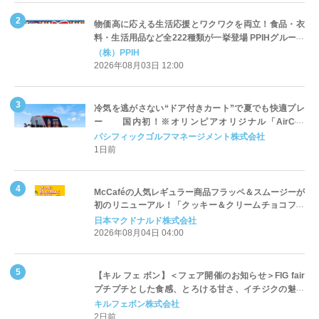
物価高に応える生活応援とワクワクを両立！食品・衣
料・生活用品など全222種類が一挙登場 PPIHグループ
「夏福袋」＆セール 8月6日(木)より順次スタート
（株）PPIH
2026年08月03日 12:00
冷気を逃がさない“ドア付きカート”で夏でも快適プレ
ー 国内初！※オリンピアオリジナル「AirCon
Cart（エアコンカート）」導入 | ＰＧＭ
パシフィックゴルフマネージメント株式会社
1日前
McCaféの人気レギュラー商品フラッペ＆スムージーが
初のリニューアル！「クッキー＆クリームチョコフラ
ッペ」「マンゴースムージー」8月5日（水）から販売
日本マクドナルド株式会社
開始
2026年08月04日 04:00
【キル フェ ボン】＜フェア開催のお知らせ＞FIG fair
プチプチとした食感、とろける甘さ、イチジクの魅力
をたっぷりと。新作を含め、イチジク尽くしの全4種が
キルフェボン株式会社
登場8月20日（木）スタート
2日前