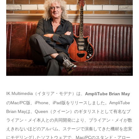
IK Multimedia（イタリア・モデナ）は、
AmpliTube Brian May
のMac/PC版、iPhone、iPad版をリリースしました。AmpliTube
Brian Mayは、Queen（クイーン）のギタリストとして有名なブ
ライアン・メイ本人との共同開発により、ブライアン・メイが数
えきれないほどのアルバム、ステージで演奏してきた機材を忠実
にモデリングしたソフトウェアで、Mac/PCのスタンド・アロー