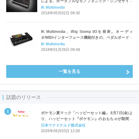
による、ポータブルなモノフォニック・シンセサイザ
ー。
IK Multimedia
2018年05月02日 09:30
IK Multimedia、iRig Stomp I/Oを発表。オーディ
オ/MIDIインターフェース機能付きの、ペダルボード・
コントローラー。
IK Multimedia
2018年01月26日 09:48
一覧を見る
話題のリリース
ポケモン夏マック「ハッピーセット編」 8月7日(金)よ
り、ハッピーセット『ポケモン』のおもちゃが期間限
定登場
日本マクドナルド株式会社
2026年08月03日 12:00