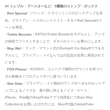
## トレブル・ブースターなど、5機種のストンプ・ボックス
-
：バーンズ・トライソニックのピックアップを含
Red Special
め、ブライアン・メイのハンドメイド・ギターRed Specialのト
ーンを再現。
-
：KAT®のTreble Boosterをモデルとし、アンプ
Treble Booster
の前段でブーストすることで、ギターのトーンを豊かにします。
-
h：ラック・マウント式のDunlop® Cry Baby®ワウをモ
May Wa
デルとし、ブライアン・メイならではの設定が忠実に再現されて
います。
-
：fOXX®の、ユニークで独特のサウンドを持つペ
FOX Phaser
ダル制御タイプのフェイザーに基づいています。
-
：ブライアン・メイ独自のアンプやペダルのセットア
Star Gate
ップによるノイズを、最小限に抑えるノイズ・ゲート。
iPhone、iPad版のAmpliTubeアプリ内課金にてBrian May
Collectionをお買い上げの方には、Mac/PC版のAmpliTube