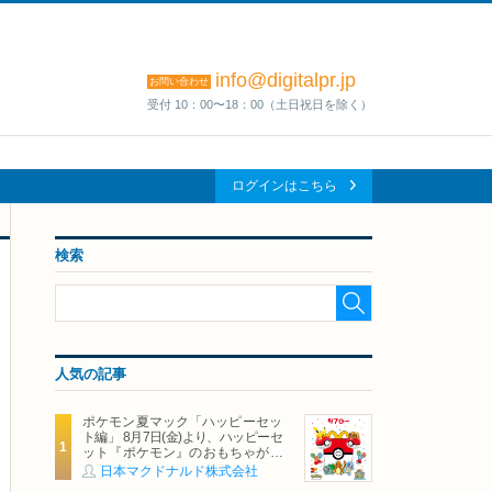
info@digitalpr.jp
お問い合わせ
受付 10：00〜18：00（土日祝日を除く）
ログインはこちら
検索
人気の記事
ポケモン夏マック「ハッピーセッ
ト編」 8月7日(金)より、ハッピーセ
ット『ポケモン』のおもちゃが期
間限定登場
日本マクドナルド株式会社