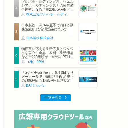
ツルハホールディングス、ウエル
シアホールディングスとの経営統
合後初となる「第26回JAPANドラ
ッグストアショー」に出展
株式会社ツルハホールディングス
日本製鉄 2026年夏季における勤
務施策および節電施策について
日本製鉄株式会社
物価高に応える生活応援とワクワ
クを両立！食品・衣料・生活用品
など全222種類が一挙登場 PPIHグ
ループ「夏福袋」＆セール 8月6日
（株）PPIH
(木)より順次スタート
「glo™ Hyper Pro」、8月3日より
メーカー希望小売価格を改定 現行
の2,980円から1,480円へ価格改定
BATジャパン
一覧を見る