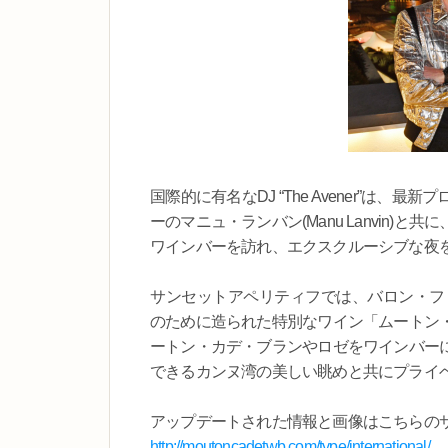
国際的に有名なDJ “The Avener”
ーのマニュ・ランバン(Manu Lanvin
ワインバーを訪れ、エクスクルーシブな夜
サンセットアペリティフでは、バロン・フィ
のために造られた特別なワイン「ムートン
ートン・カデ・ブランやロゼをワインバー
できるカンヌ湾の美しい眺めと共にプライ
アップデートされた情報と画像はこちらの
http://moutoncadetwb.com/type/international/