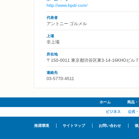
http://www.bpdr.com/
代表者
アントニー ゴルメル
上場
非上場
所在地
〒150-0011 東京都渋谷区東3-14-16KHOビル
連絡先
03-5770-4511
ホーム
商品・
ビジネス
公共・
推奨環境
サイトマップ
お問い合わせ
個