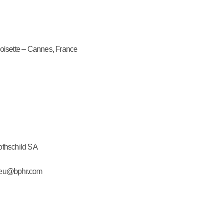
oisette – Cannes, France
othschild SA
ieu@bphr.com