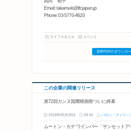
高向 裕子
Email: takamuki@tfcjapan.jp
Phone: 03-5770-4620
ライフスタイル
イベント
資料PDFのダウンロ
この企業の関連リリース
第72回カンヌ国際映画祭ついに終幕
2019年05月28日
09:34
バロン・フィリッ
ムートン・カデ ワインバー「サンセットア