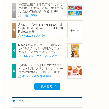
物価高に応える生活応援とワクワ
クを両立！食品・衣料・生活用品
など全222種類が一挙登場 PPIHグ
ループ「夏福袋」＆セール 8月6日
（株）PPIH
(木)より順次スタート
高速バス「WILLER EXPRESS」運
行開始20周年、「NEXT20
Project」始動
WILLER株式会社
McCaféの人気レギュラー商品フラ
ッペ＆スムージーが初のリニュー
アル！「クッキー＆クリームチョ
コフラッペ」「マンゴースムージ
日本マクドナルド株式会社
ー」8月5日（水）から販売開始
【キル フェ ボン】FIG fair プチプチ
とした食感、とろける甘さ、イチ
ジクの魅力をたっぷりと。新作を
含め、イチジク尽くしの全4種が登
キルフェボン株式会社
場8月20日（木）スタート
一覧を見る
カテゴリ