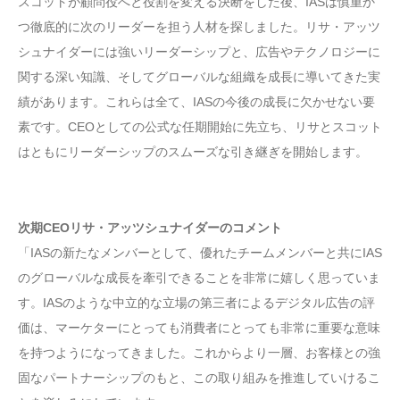
スコットが顧問役へと役割を変える決断をした後、IASは慎重か
つ徹底的に次のリーダーを担う人材を探しました。リサ・アッツ
シュナイダーには強いリーダーシップと、広告やテクノロジーに
関する深い知識、そしてグローバルな組織を成長に導いてきた実
績があります。これらは全て、IASの今後の成長に欠かせない要
素です。CEOとしての公式な任期開始に先立ち、リサとスコット
はともにリーダーシップのスムーズな引き継ぎを開始します。
次期CEOリサ・アッツシュナイダーのコメント
「IASの新たなメンバーとして、優れたチームメンバーと共にIAS
のグローバルな成長を牽引できることを非常に嬉しく思っていま
す。IASのような中立的な立場の第三者によるデジタル広告の評
価は、マーケターにとっても消費者にとっても非常に重要な意味
を持つようになってきました。これからより一層、お客様との強
固なパートナーシップのもと、この取り組みを推進していけるこ