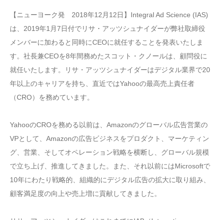
【ニューヨーク発 2018年12月12日】Integral Ad Science (IAS)
は、2019年1月7日付でリサ・アッツシュナイダーが弊社取締役
メンバーに加わると同時にCEOに就任することを発表いたしま
す。社長兼CEOを8年間務めたスコット・クノールは、顧問役に
就任いたします。リサ・アッツシュナイダーはデジタル業界で20
年以上のキャリアを持ち、直近ではYahooの最高売上責任者
（CRO）を務めています。
YahooのCROを務める以前は、Amazonのグローバル広告営業の
VPとして、Amazonの広告ビジネスをプロダクト、マーケティン
グ、営業、そしてオペレーション戦略を横断し、グローバル規模
で立ち上げ、推進してきました。また、それ以前にはMicrosoftで
10年にわたり戦略的、組織的にデジタル広告の拡大に取り組み、
顧客満足度の向上や売上増に貢献してきました。