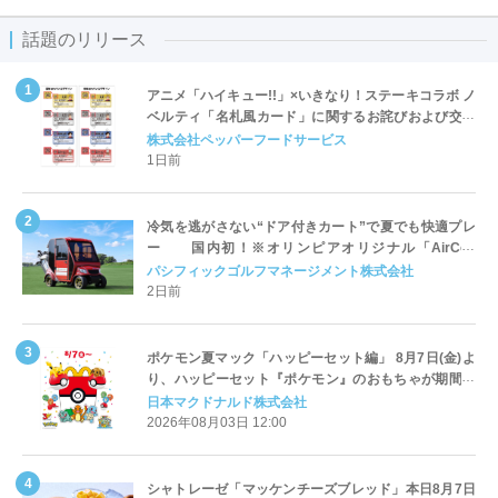
話題のリリース
アニメ「ハイキュー!!」×いきなり！ステーキコラボ ノ
ベルティ「名札風カード」に関するお詫びおよび交換
対応についてのご案内
株式会社ペッパーフードサービス
1日前
冷気を逃がさない“ドア付きカート”で夏でも快適プレ
ー 国内初！※オリンピアオリジナル「AirCon
Cart（エアコンカート）」導入 | ＰＧＭ
パシフィックゴルフマネージメント株式会社
2日前
ポケモン夏マック「ハッピーセット編」 8月7日(金)よ
り、ハッピーセット『ポケモン』のおもちゃが期間限
定登場
日本マクドナルド株式会社
2026年08月03日 12:00
シャトレーゼ「マッケンチーズブレッド」本日8月7日