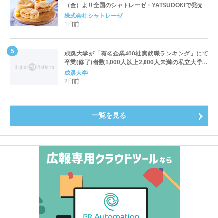
（金）より全国のシャトレーゼ・YATSUDOKIで発売
株式会社シャトレーゼ
1日前
成蹊大学が「有名企業400社実就職ランキング」にて
卒業(修了)者数1,000人以上2,000人未満の私立大学で
全国第1位を獲得！～実就職率は26.5%（前年比＋
成蹊大学
4.3pt）に伸長、東京の私立大学でも10位にランクイン
2日前
～
一覧を見る