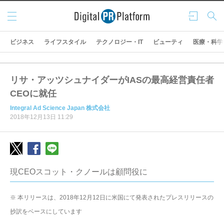
メニ
ログ
検索
ュー
イン
ビジネス
ライフスタイル
テクノロジー・IT
ビューティ
医療・科学
リサ・アッツシュナイダーがIASの最高経営責任者
CEOに就任
Integral Ad Science Japan 株式会社
2018年12月13日 11:29
現CEOスコット・クノールは顧問役に
※ 本リリースは、2018年12月12日に米国にて発表されたプレスリリースの
抄訳をベースにしています