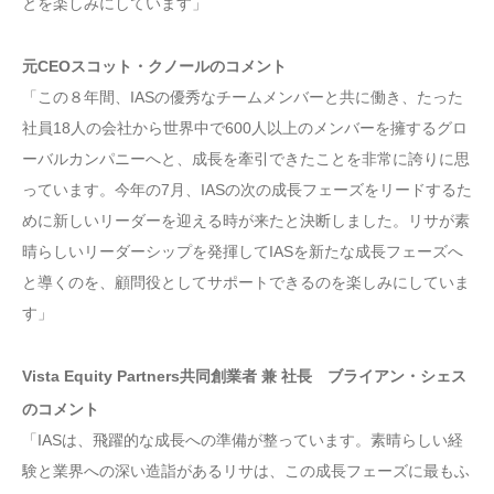
とを楽しみにしています」
元CEOスコット・クノールのコメント
「この８年間、IASの優秀なチームメンバーと共に働き、たった
社員18人の会社から世界中で600人以上のメンバーを擁するグロ
ーバルカンパニーへと、成長を牽引できたことを非常に誇りに思
っています。今年の7月、IASの次の成長フェーズをリードするた
めに新しいリーダーを迎える時が来たと決断しました。リサが素
晴らしいリーダーシップを発揮してIASを新たな成長フェーズへ
と導くのを、顧問役としてサポートできるのを楽しみにしていま
す」
Vista Equity Partners
共同創業者
兼 社長 ブライアン・シェス
のコメント
「IASは、飛躍的な成長への準備が整っています。素晴らしい経
験と業界への深い造詣があるリサは、この成長フェーズに最もふ