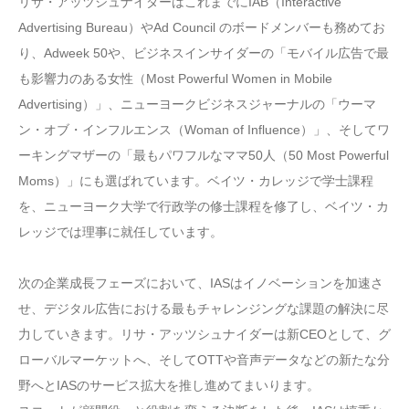
リサ・アッツシュナイダーはこれまでにIAB（Interactive
Advertising Bureau）やAd Council のボードメンバーも務めてお
り、Adweek 50や、ビジネスインサイダーの「モバイル広告で最
も影響力のある女性（Most Powerful Women in Mobile
Advertising）」、ニューヨークビジネスジャーナルの「ウーマ
ン・オブ・インフルエンス（Woman of Influence）」、そしてワ
ーキングマザーの「最もパワフルなママ50人（50 Most Powerful
Moms）」にも選ばれています。ベイツ・カレッジで学士課程
を、ニューヨーク大学で行政学の修士課程を修了し、ベイツ・カ
レッジでは理事に就任しています。
次の企業成長フェーズにおいて、IASはイノベーションを加速さ
せ、デジタル広告における最もチャレンジングな課題の解決に尽
力していきます。リサ・アッツシュナイダーは新CEOとして、グ
ローバルマーケットへ、そしてOTTや音声データなどの新たな分
野へとIASのサービス拡大を推し進めてまいります。