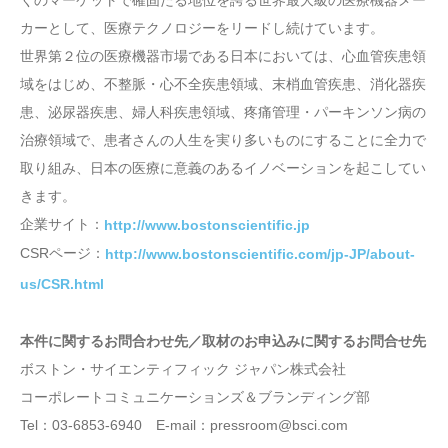
くのマーケットで確固たる地位を誇る世界最大級の医療機器メー
カーとして、医療テクノロジーをリードし続けています。
世界第２位の医療機器市場である日本においては、心血管疾患領
域をはじめ、不整脈・心不全疾患領域、末梢血管疾患、消化器疾
患、泌尿器疾患、婦人科疾患領域、疼痛管理・パーキンソン病の
治療領域で、患者さんの人生を実り多いものにすることに全力で
取り組み、日本の医療に意義のあるイノベーションを起こしてい
きます。
企業サイト：
http://www.bostonscientific.jp
CSRページ：
http://www.bostonscientific.com/jp-JP/about-
us/CSR.html
本件に関するお問合わせ先／取材のお申込みに関するお問合せ先
ボストン・サイエンティフィック ジャパン株式会社
コーポレートコミュニケーションズ＆ブランディング部
Tel：03-6853-6940 E-mail：pressroom@bsci.com