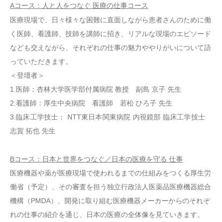
A
コース：人と人をつなぐ
医療の仕事コース
医療現場で、日々様々な困難に直面しながら患者さんのために働
く医師、看護師、技師を講師に招き、リアルな現場のエピソード
なども交えながら、それぞれの仕事の魅力ややりがいについて語
っていただきます。
＜登壇者＞
1.医師：杏林大学医学部付属病院 教授 副島 京子 先生
2.看護師：厚生中央病院 看護師 若松 ひろ子 先生
3.臨床工学技士： NTT東日本関東病院 内視鏡部 臨床工学技士
志賀 拓也 先生
B
コース：
日本と世界をつなぐ／日本の医療を守る
仕事
医療機器や薬が医療現場で使われるまでの仕組みをつくる厚生労
働省（予定）、その審査を担う独立行政法人医薬品医療機器総合
機構（PMDA）、開発に取り組む医療機器メーカーからのそれぞ
れの仕事の紹介を通じ、日本の医療の全体像を見ていきます。