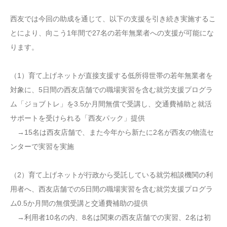
西友では今回の助成を通じて、以下の支援を引き続き実施するこ
とにより、向こう1年間で27名の若年無業者への支援が可能にな
ります。
（1）育て上げネットが直接支援する低所得世帯の若年無業者を
対象に、5日間の西友店舗での職場実習を含む就労支援プログラ
ム「ジョブトレ」を3.5か月間無償で受講し、交通費補助と就活
サポートを受けられる「西友パック」提供
→15名は西友店舗で、また今年から新たに2名が西友の物流セ
ンターで実習を実施
（2）育て上げネットが行政から受託している就労相談機関の利
用者へ、西友店舗での5日間の職場実習を含む就労支援プログラ
ム0.5か月間の無償受講と交通費補助の提供
→利用者10名の内、8名は関東の西友店舗での実習、2名は初