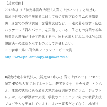
【受賞理由】
2013年より「特定非営利活動法人育て上げネット」と連携し、
低所得世帯の若年無業者に対して就労支援プログラムの無償提
供、店舗での職場実習、交通費支給など、一連の若者就労・応援
パッケージ「西友パック」を実施している。子どもの貧困や若年
無業者の増加が社会問題化する中、同社の取り組みは具体的な課
題解決への道筋を示すものとして評価したい。
※ご参考：第15回企業フィランソロピー大賞
http://www.philanthropy.or.jp/award/15/
■認定特定非営利法人（認定NPO法人）育て上げネットについて
認定NPO法人育て上げネットは、若者支援を「社会投資」ととら
え、無業の状態にある若者の就労基礎訓練プログラム「ジョブト
レ」や、その保護者の支援、学校やコミュニティ向けの教育支援
プログラムを実施しています。また当事者だけでなく、地域社