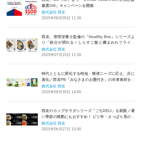
厳選100」キャンペーンを開催
株式会社 西友
2025年08月05日 11:30
西友、管理栄養士監修の「Healthy Box」シリーズよ
り「鉄分が摂れる！しらすご飯と磯まみれフライ弁
当」、「たんぱく質が摂れる！醤油麹使用カオマンガ
株式会社 西友
イ」など新作3品目を7/28(月)に発売
2025年07月25日 11:30
時代とともに変化する時短・簡便ニーズに応え、共に
進化／西友PB「みなさまのお墨付き」の冷凍食材をご
紹介！
株式会社 西友
2025年06月30日 14:00
西友のカップサラダシリーズ「ごちDELI」を刷新／暑
い季節の晩酌にもおすすめ！ ピリ辛・さっぱり系の新
商品3品目を6/30（月）に発売
株式会社 西友
2025年06月27日 15:00