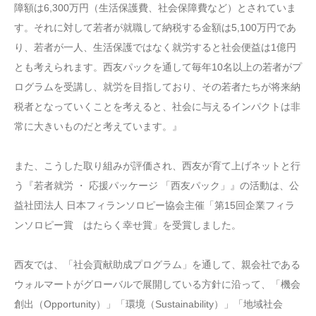
障額は6,300万円（生活保護費、社会保障費など）とされていま
す。それに対して若者が就職して納税する金額は5,100万円であ
り、若者が一人、生活保護ではなく就労すると社会便益は1億円
とも考えられます。西友パックを通して毎年10名以上の若者がプ
ログラムを受講し、就労を目指しており、その若者たちが将来納
税者となっていくことを考えると、社会に与えるインパクトは非
常に大きいものだと考えています。』
また、こうした取り組みが評価され、西友が育て上げネットと行
う『若者就労 ・ 応援パッケージ 「西友パック」』の活動は、公
益社団法人 日本フィランソロピー協会主催「第15回企業フィラ
ンソロピー賞 はたらく幸せ賞」を受賞しました。
西友では、「社会貢献助成プログラム」を通して、親会社である
ウォルマートがグローバルで展開している方針に沿って、「機会
創出（Opportunity）」「環境（Sustainability）」「地域社会