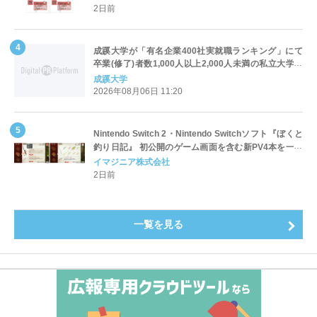
2日前
成蹊大学が「有名企業400社実就職ランキング」にて
卒業(修了)者数1,000人以上2,000人未満の私立大学で
全国第1位を獲得！～実就職率は26.5%（前年比＋
成蹊大学
4.3pt）に伸長、東京の私立大学でも10位にランクイン
2026年08月06日 11:20
～
Nintendo Switch 2・Nintendo Switchソフト『ぼくと
釣り日記』 初公開のゲーム画面を含む新PV4本を一挙
公開！
イマジニア株式会社
2日前
一覧を見る