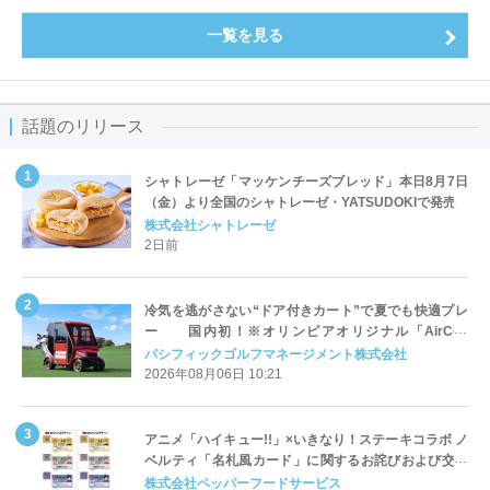
一覧を見る
話題のリリース
シャトレーゼ「マッケンチーズブレッド」本日8月7日
（金）より全国のシャトレーゼ・YATSUDOKIで発売
株式会社シャトレーゼ
2日前
冷気を逃がさない“ドア付きカート”で夏でも快適プレ
ー 国内初！※オリンピアオリジナル「AirCon
Cart（エアコンカート）」導入 | ＰＧＭ
パシフィックゴルフマネージメント株式会社
2026年08月06日 10:21
アニメ「ハイキュー!!」×いきなり！ステーキコラボ ノ
ベルティ「名札風カード」に関するお詫びおよび交換
対応についてのご案内
株式会社ペッパーフードサービス