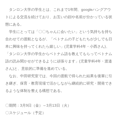
タンロン大学の学生とは、これまで1年間、googleハングアウ
トによる交流を続けており、お互いの顔や名前が分かっている状
態にある。
学生にとっては「〇〇ちゃんに会いたい」という気持ちを持ち
合わせての渡航となるが、「ベトナムの子どもたちが少しでも日
本に興味を持ってくれたら嬉しい」(児童学科4年・小西さん)、
「タンロン大学の学生からベトナム語を教えてもらってベトナム
語の読み聞かせができるように頑張ります」(児童学科4年・渡邉
さん)と、意欲的に準備を進めている。
なお、中田研究室では、今回の渡航で得られた結果を後輩に引
き継ぎ、保育・教育現場で活かしながら継続的に研究・開発でき
るような体制を整える構想である。
〇期間：3月9日（金）～3月13日（火）
〇スケジュール（予定）