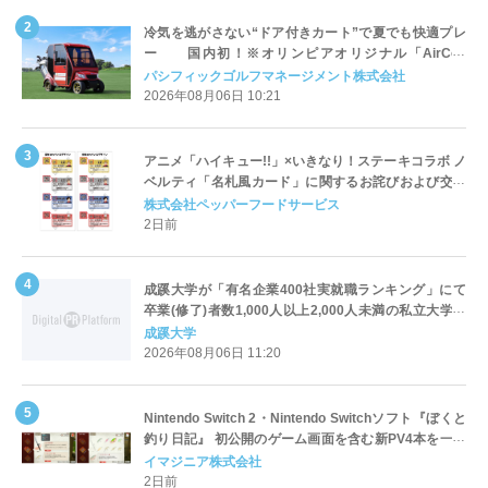
冷気を逃がさない“ドア付きカート”で夏でも快適プレ
ー 国内初！※オリンピアオリジナル「AirCon
Cart（エアコンカート）」導入 | ＰＧＭ
パシフィックゴルフマネージメント株式会社
2026年08月06日 10:21
アニメ「ハイキュー!!」×いきなり！ステーキコラボ ノ
ベルティ「名札風カード」に関するお詫びおよび交換
対応についてのご案内
株式会社ペッパーフードサービス
2日前
成蹊大学が「有名企業400社実就職ランキング」にて
卒業(修了)者数1,000人以上2,000人未満の私立大学で
全国第1位を獲得！～実就職率は26.5%（前年比＋
成蹊大学
4.3pt）に伸長、東京の私立大学でも10位にランクイン
2026年08月06日 11:20
～
Nintendo Switch 2・Nintendo Switchソフト『ぼくと
釣り日記』 初公開のゲーム画面を含む新PV4本を一挙
公開！
イマジニア株式会社
2日前