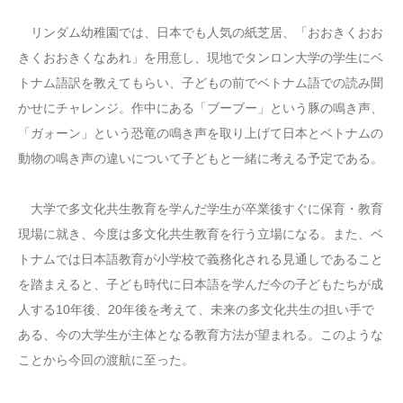
リンダム幼稚園では、日本でも人気の紙芝居、「おおきくおお
きくおおきくなあれ」を用意し、現地でタンロン大学の学生にベ
トナム語訳を教えてもらい、子どもの前でベトナム語での読み聞
かせにチャレンジ。作中にある「ブーブー」という豚の鳴き声、
「ガォーン」という恐竜の鳴き声を取り上げて日本とベトナムの
動物の鳴き声の違いについて子どもと一緒に考える予定である。
大学で多文化共生教育を学んだ学生が卒業後すぐに保育・教育
現場に就き、今度は多文化共生教育を行う立場になる。また、ベ
トナムでは日本語教育が小学校で義務化される見通しであること
を踏まえると、子ども時代に日本語を学んだ今の子どもたちが成
人する10年後、20年後を考えて、未来の多文化共生の担い手で
ある、今の大学生が主体となる教育方法が望まれる。このような
ことから今回の渡航に至った。